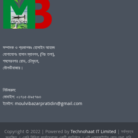
সম্পাদক ও প্রকাশকঃ হোসাইন আহমদ
যোগাযোগঃ হাসান ম্যানশন, (নিচ তলা),
শমসেরনগর রোড, চৌমূহনা,
মৌলভীবাজার।
নিউজরুম:
মোবাইল: ০১৭১৫-৪৯৫৭৬৩
ইমেইল: moulvibazarpratidin@gmail.com
Copyright © 2022 | Powered by
Technohaat IT Limited
| সর্বস্বত্ব
সংরক্ষিত । এমবি মিডিয়া কর্পোরেশনের একটি প্রতিষ্ঠান । এই ওয়েবসাইটের কোন লেখা, ছবি,