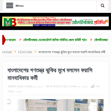
Menu
ন আহমদ
মৌলভীবাজার ডেকোরেটার্স মালিক সমিতির জেলা কমিটি গঠন
মৌলভীবাজারে শিবিরের অ
HOME
FEATURE
বাংলাদেশের গণতন্ত্র ঝুকির মুখে বললেন ফরাসি মানবাধিকার কর্মী
বাংলাদেশের গণতন্ত্র ঝুকির মুখে বললেন ফরাসি
মানবাধিকার কর্মী
প্রকাশিত হয়েছে:
নভেম্বর ৩০, ২০১৮
সর্বশেষ আপডেট হয়েছে:
নভেম্বর ৩০, ২০১৮
দেখা
হয়েছে :
১,৬৯১