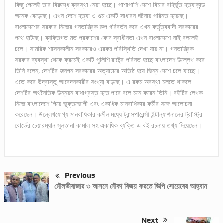
কিছু গেলেই তার বিরুদ্ধে ব্যবস্থা নেয়া হচ্ছে। পাশাপাশি দেশে বিচার বহির্ভুত হত্যাকান্ড
অনেক বেড়েছে। এখন দেশে হত্যা ও গুম একটি সাধারন ঘটনায় পরিনত হয়েছে।
বাংলাদেশের সরকার নিজের গনতান্ত্রিক রুপ পরিবর্তন করে এখন কর্তৃত্ববাদী সরকারের
পথে হাটছে। ব্যক্তিগত মত প্রকাশের কোন স্বাধীনতা এখন বাংলাদেশে নাই বললেই
চলে। সামরিক শাসনকালীন সরকারেও এরকম পরিস্থিতি দেখা যায় না। গনতান্ত্রিক
সরকার ব্যবস্থা থেকে ক্রমেই একটি পুলিশি রাষ্ট্রে পরিনত হচ্ছে বাংলাদেশ উল্লেখ করে
তিনি বলেন, দেশটির জনগন সরকারের অত্যাচারে অতিষ্ঠ হয়ে ভিন্ন দেশে চলে যাচ্ছে।
এতে করে উদ্বাস্তু আবেদনকারীর সংখ্যা্ বাড়ছে। এ রকম অবস্থা চলতে থাকলে
দেশটির অর্থনৈতিক উন্নয়ন বাধাগ্রস্ত হতে পারে বলে মনে করেন তিনি। বইটির লেখক
নিজে বাংলাদেশে গিয়ে ভুক্তভোগী এবং একাধিক মানবাধিকার কর্মীর সঙ্গে আলোচনা
করেছেন। উল্লেখযোগ্য মানবাধিকার কর্মীল মধ্যে ট্রান্সপারেন্সী ইন্টান্যাশনালের ট্রাস্ট্রি
বোর্ডের চেয়ারম্যান সুলতানা কামাল সহ একাধিক ব্যক্তি এ বই রচনায় তথ্য দিয়েছেন।
Previous
মৌলভীবাজার ৩ আসনে নৌকা বিজয় করতে ভিপি সোয়েবের আহ্বান
Next