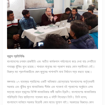
ফ্রান্স প্রতিনিধিঃ
বাংলাদেশের চলমান রাজনীতি এবং অতীত কার্যকলাপ পর্যালোচনা করে দেখা যায় দেশটিতে
গনতন্ত্র ঝুঁকির মুখে রয়েছে। সাধারন মানুষের মত প্রকাশ করার কোন স্বাধীনতা নেই।
বিরুদ্ধ মত প্রদর্শনকারীকে জেল জুলুমের পাশাপাশি নানা নির্যাতন সহ্য করতে হচ্ছে।
মঙ্গলবার ২৭ নভেম্বর প্যারিসের একটি অভিজাত রোস্তোরায় ‘বাংলাদেশের কর্তৃত্ববাদী
সরকার এবং ঝুঁকির মুখে মানবাধিকার শীর্ষক এক গবেষণা বই প্রকাশের অনুষ্ঠানে এসব
মন্তব্য করেন ফ্রান্সের বিশিষ্ট মানবাধিকার কর্মী নরদিন ড্রিসি। বাংলাদেশের মানবাধিকার
পরিস্থিতি নিয়ে ব্যক্তিগত গবেষনা করে এ বইটি লিখেছেন তিনি। তিনি বলেন,
বাংলাদেশে বর্তমানে সরকার বিরোধী কোন মতের সুযোগ নাই। সরকারের বিরুদ্ধে কোন