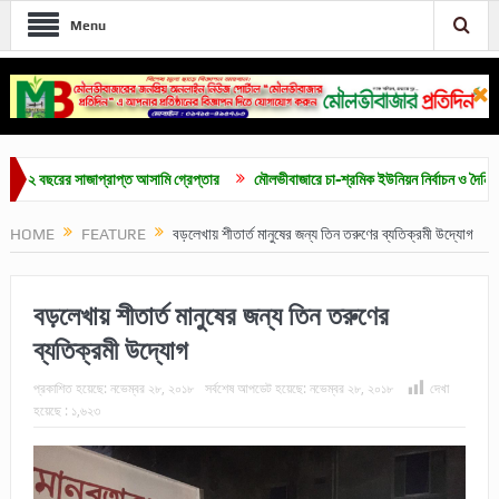
Menu
ছরের সাজাপ্রাপ্ত আসামি গ্রেপ্তার
মৌলভীবাজারে চা-শ্রমিক ইউনিয়ন নির্বাচন ও দৈনিক ৫০০ টাক
HOME
FEATURE
বড়লেখায় শীতার্ত মানুষের জন্য তিন তরুণের ব্যতিক্রমী উদ্যোগ
বড়লেখায় শীতার্ত মানুষের জন্য তিন তরুণের
ব্যতিক্রমী উদ্যোগ
প্রকাশিত হয়েছে:
নভেম্বর ২৮, ২০১৮
সর্বশেষ আপডেট হয়েছে:
নভেম্বর ২৮, ২০১৮
দেখা
হয়েছে :
১,৬২৩