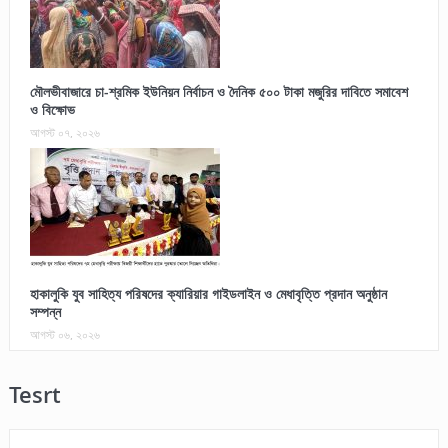
মৌলভীবাজারে চা-শ্রমিক ইউনিয়ন নির্বাচন ও দৈনিক ৫০০ টাকা মজুরির দাবিতে সমাবেশ
ও বিক্ষোভ
আগস্ট ০৭, ২০২৬
হাকালুকি যুব সাহিত্য পরিষদের ক্যারিয়ার গাইডলাইন ও মেধাবৃত্তি প্রদান অনুষ্ঠান
সম্পন্ন
আগস্ট ০৬, ২০২৬
Tesrt