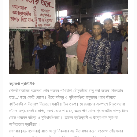
বড়লেখা প্রতিনিধি:
মৌলভীবাজারের বড়লেখা পৌর শহরের পাখিয়ালা চৌমুহনীতে চালু করা হয়েছে ‘মানবতার
তরে…’ নামে একটি দেয়াল। শীতে দরিদ্র ও সুবিধাবঞ্চিত মানুষদের পাশে দাঁড়াতে
ব্যতিক্রমী এ উদ্যোগ নিয়েছেন স্থানীয় তিন তরুণ। যে দেয়ালের একপাশে বিত্তবানেরা
তাঁদের অপ্রয়োজনীয় কাপড় রেখে যেতে পারবেন, অন্য পাশ থেকে প্রয়োজনীয় কাপড় নিয়ে
যেতে পারবেন দরিদ্র ও সুবিধাবঞ্চিতরা। তাদের ব্যতিক্রমী এ উদ্যোগকে স্বাগত
জানিয়েছেন স্থানীয়রা।
সোমবার (২৬ নভেম্বর) রাতে আনুষ্ঠানিকভাবে এর উদ্বোধন করেন বড়লেখা পৌরসভার