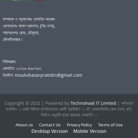
সম্পাদক ও প্রকাশকঃ হোসাইন আহমদ
যোগাযোগঃ হাসান ম্যানশন, (নিচ তলা),
শমসেরনগর রোড, চৌমূহনা,
মৌলভীবাজার।
নিউজরুম:
মোবাইল: ০১৭১৫-৪৯৫৭৬৩
ইমেইল: moulvibazarpratidin@gmail.com
Copyright © 2022 | Powered by
Technohaat IT Limited
| সর্বস্বত্ব
সংরক্ষিত । এমবি মিডিয়া কর্পোরেশনের একটি প্রতিষ্ঠান । এই ওয়েবসাইটের কোন লেখা, ছবি,
ভিডিও অনুমতি ছাড়া ব্যবহার বেআইনি ।
About us
Contact Us
Privacy Policy
Terms of Use
Desktop Version
Mobile Version