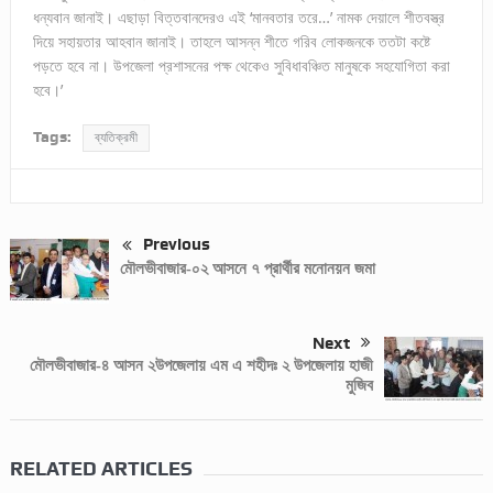
ধন্যবান জানাই। এছাড়া বিত্তবানদেরও এই ‘মানবতার তরে…’ নামক দেয়ালে শীতবস্ত্র
দিয়ে সহায়তার আহবান জানাই। তাহলে আসন্ন শীতে গরিব লোকজনকে ততটা কষ্টে
পড়তে হবে না। উপজেলা প্রশাসনের পক্ষ থেকেও সুবিধাবঞ্চিত মানুষকে সহযোগিতা করা
হবে।’
Tags:
ব্যতিক্রমী
Previous
মৌলভীবাজার-০২ আসনে ৭ প্রার্থীর মনোনয়ন জমা
Next
মৌলভীবাজার-৪ আসন ২উপজেলায় এম এ শহীদঃ ২ উপজেলায় হাজী
মুজিব
RELATED ARTICLES