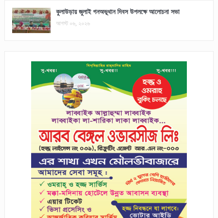
কুলাউড়ায় জুলাই গনঅভূথান দিবস উপলক্ষে আলোচনা সভা
আগস্ট ০৬, ২০২৬