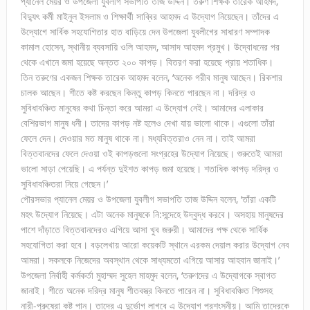
প্যানেল মেয়র ও উপজেলা যুবলীগ সভাপতি তাজ উদ্দিন। তরুণ শিক্ষক তারেক আহমদ,
বিদ্যুৎ কর্মী মাইনুল ইসলাম ও শিক্ষার্থী সাব্বির আহমদ এ উদ্যোগ নিয়েছেন। তাঁদের এ
উদ্যোগে সার্বিক সহযোগিতার হাত বাড়িয়ে দেন উপজেলা যুবলীগের সাধারণ সম্পাদক
কামাল হোসেন, স্থানীয় ব্যবসায়ি ওলি আহমদ, আসাদ আহমদ প্রমুখ। উদ্বোধনের পর
থেকে এখানে জমা হয়েছে অন্তত ২০০ কাপড়। বিতরণ করা হয়েছে প্রায় শতাধিক।
তিন তরুণের একজন শিক্ষক তারেক আহমদ বলেন, ‘অনেক গরীব মানুষ আছেন। রিকশার
চালক আছেন। শীতে কষ্ট করছেন কিন্তু কাপড় কিনতে পারছেন না। দরিদ্র ও
সুবিধাবঞ্চিত মানুষের কথা চিন্তা করে আমরা এ উদ্যোগ নেই। আমাদের এলাকার
বেশিরভাগ মানুষ ধনী। তাদের কাপড় নষ্ট হলেও দেখা যায় ভালো থাকে। এগুলো তাঁরা
ফেলে দেন। দেওয়ার মত মানুষ থাকে না। মধ্যবিত্তরাও নেন না। তাই আমরা
বিত্তবানদের ফেলে দেওয়া ওই কাপড়গুলো সংগ্রহের উদ্যোগ নিয়েছে। শুরুতেই আমরা
ভালো সাড়া পেয়েছি। এ পর্যন্ত দুইশত কাপড় জমা হয়েছে। শতাধিক কাপড় দরিদ্র ও
সুবিধাবঞ্চিতরা নিয়ে গেছেন।’
পৌরসভার প্যানেল মেয়র ও উপজেলা যুবলীগ সভাপতি তাজ উদ্দিন বলেন, ‘তাঁরা একটি
মহৎ উদ্যোগ নিয়েছে। এটা অনেক মানুষকে নি:সন্দেহে উদ্বুদ্ধ করবে। অসহায় মানুষদের
পাশে দাঁড়াতে বিত্তবানদেরও এগিয়ে আসা খুব জরুরী। আমাদের পক্ষ থেকে সার্বিক
সহযোগিতা করা হবে। বড়লেখায় আরো কয়েকটি স্থানে এরকম দেয়াল করার উদ্যোগ নেব
আমরা। সকলকে নিজেদের অবস্থান থেকে সাধ্যমতো এগিয়ে আসার আহবান জানাই।’
উপজেলা নির্বাহী কর্মকর্তা মুহাম্মদ সুহেল মাহমুদ বলেন, ‘তরুণদের এ উদ্যোগকে স্বাগত
জানাই। শীতে অনেক দরিদ্র মানুষ শীতবস্ত্র কিনতে পারেন না। সুবিধাবঞ্চিত শিশুসহ
নারী-পুরুষেরা কষ্ট পান। তাদের এ দুর্ভোগ লাগবে এ উদ্যোগ প্রশংসনীয়। আমি তাদেরকে