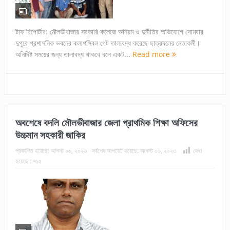
ষ্টাফ রিপোর্টার: মৌলভীবাজার সরকারি কলেজে অনিয়ম ও দুর্নীতির অভিযোগে সোমবার
দুপুরে প্রশাসনিক ভবনের কলাপসিবল গেট তালাবদ্ধ করেছে ছাত্রদলের নেতাকর্মী।
অনির্দিষ্ট সময়ের জন্য তালাবদ্ধ থাকবে বলে একট...
Read more
অবশেষে বদলি মৌলভীবাজার জেলা প্রাথমিক শিক্ষা অফিসের
উচ্চমান সহকারী জাকির
প্রকাশিত হয়েছে:
আগস্ট ০৬, ২০২৩
সর্বশেষ আপডেট হয়েছে:
আগস্ট ০৬, ২০২৩
দেখা
হয়েছে :
৭১৫