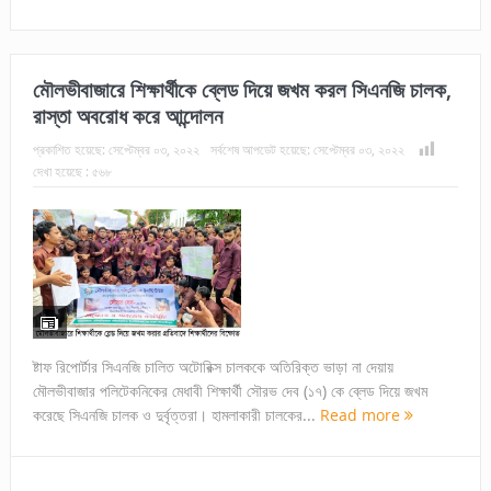
মৌলভীবাজারে শিক্ষার্থীকে ব্লেড দিয়ে জখম করল সিএনজি চালক,
রাস্তা অবরোধ করে আন্দোলন
প্রকাশিত হয়েছে:
সেপ্টেম্বর ০৩, ২০২২
সর্বশেষ আপডেট হয়েছে:
সেপ্টেম্বর ০৩, ২০২২
দেখা হয়েছে :
৫৬৮
ষ্টাফ রিপোর্টার সিএনজি চালিত অটোরিক্স চালককে অতিরিক্ত ভাড়া না দেয়ায়
মৌলভীবাজার পলিটেকনিকের মেধাবী শিক্ষার্থী সৌরভ দেব (১৭) কে ব্লেড দিয়ে জখম
করেছে সিএনজি চালক ও দুর্বৃত্তরা। হামলাকারী চালকের...
Read more