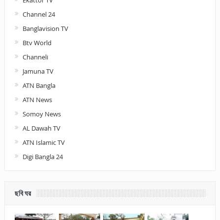
Ekattor TV
Channel 24
Banglavision TV
Btv World
Channeli
Jamuna TV
ATN Bangla
ATN News
Somoy News
AL Dawah TV
ATN Islamic TV
Digi Bangla 24
ছবি ঘর