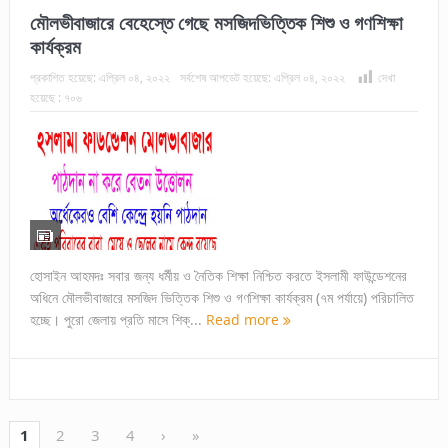
মৌলভীবাজারে বেহেস্তে গেছে মসজিদভিত্তিক শিশু ও গণশিক্ষা
কার্যক্রম
প্রকাশিত হয়েছে:
এপ্রিল ০৪, ২০২২
সর্বশেষ আপডেট হয়েছে:
এপ্রিল ০৪, ২০২২
দেখা
হয়েছে :
৭০৬
হোসাইন আহমদঃ সবার জন্য ধর্মীয় ও নৈতিক শিক্ষা নিশ্চিত করতে ইসলামী ফাউন্ডেশনের
অধিনে মৌলভীবাজারে মসজিদ ভিত্তিক শিশু ও গণশিক্ষা কার্যক্রম (৭ম পর্যায়ে) পরিচালিত
হচ্ছে। পুরো জেলায় প্রতি মাসে শিক্...
Read more
1
2
3
4
›
»