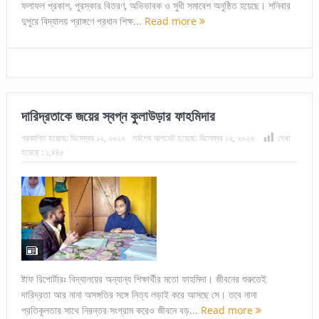
ফলাফল প্রকাশ, পুরস্কার বিতরণ, অভিভাবক ও সুধী সমাবেশ অনুষ্ঠিত হয়েছে। শনিবার
দুপুরে বিদ্যালয় প্রাঙ্গণে প্রধান শিক্ষ...
Read more
দারিদ্রতাকে জয়ের স্বপ্ন কুলাউড়ার ফাহমিদার
প্রকাশিত হয়েছে:
ডিসেম্বর ১২, ২০২২
সর্বশেষ আপডেট হয়েছে:
ডিসেম্বর ১২, ২০২২
দেখা
হয়েছে :
১,৪৪৫
ষ্টাফ রিপোর্টারঃ বিদ্যালয়ের অন্যান্য শিক্ষার্থীর মতো ফাহমিদা। জীবনের শুরুতেই
দারিদ্রতা আর নানা অসঙ্গতির সঙ্গে নিত্য লড়াই করে আসছে সে। তবে নানা
প্রতিকূলতার সাথে নিরন্তর সংগ্রাম করেও জীবনে বড়...
Read more