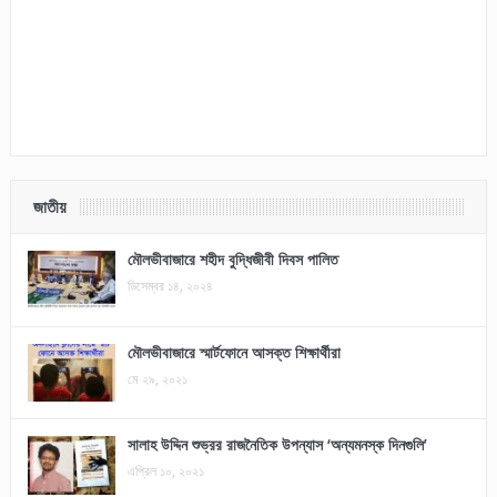
জাতীয়
মৌলভীবাজারে শহীদ বুদ্ধিজীবী দিবস পালিত
ডিসেম্বর ১৪, ২০২৪
মৌলভীবাজারে স্মার্টফোনে আসক্ত শিক্ষার্থীরা
মে ২৯, ২০২১
সালাহ উদ্দিন শুভ্রর রাজনৈতিক উপন্যাস ‘অন্যমনস্ক দিনগুলি’
এপ্রিল ১০, ২০২১