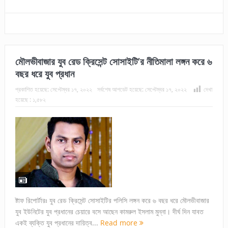
মৌলভীবাজার যুব রেড ক্রিসেন্ট সোসাইটি’র নীতিমালা লঙ্গন করে ৬
বছর ধরে যুব প্রধান
প্রকাশিত হয়েছে:
সেপ্টেম্বর ১৭, ২০২২
সর্বশেষ আপডেট হয়েছে:
সেপ্টেম্বর ১৭, ২০২২
দেখা
হয়েছে :
১,৫৮২
ষ্টাফ রিপোর্টারঃ যুব রেড ক্রিসেন্ট সোসাইটির পলিসি লঙ্গন করে ৬ বছর ধরে মৌলভীবাজার
যুব ইউনিটের যুব প্রধানের চেয়ারে বসে আছেন কামরুল ইসলাম মুন্না। দীর্ঘ দিন যাবত
একই ব্যক্তি যুব প্রধানের দায়িত্ব...
Read more