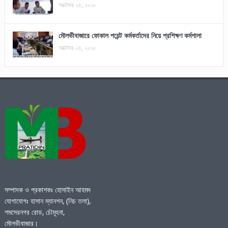
অক্টোবর ২৪, ২০১৮
মৌলভীবাজারে ফোকাল পয়েন্ট কর্মকর্তাদের নিয়ে প্রশিক্ষণ কর্মশালা
অক্টোবর ২৪, ২০১৮
সম্পাদক ও প্রকাশকঃ হোসাইন আহমদ
যোগাযোগঃ হাসান ম্যানশন, (নিচ তলা),
শমসেরনগর রোড, চৌমূহনা,
মৌলভীবাজার।