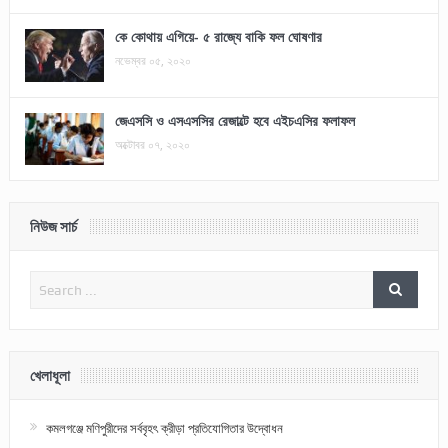
কে কোথায় এগিয়ে- ৫ রাজ্যে বাকি ফল ঘোষণার
নভেম্বর ০৫, ২০২০
জেএসসি ও এসএসসির রেজাল্টে হবে এইচএসির ফলাফল
অক্টোবর ০৭, ২০২০
নিউজ সার্চ
খেলাধূলা
কমলগঞ্জে মণিপুরীদের সর্ববৃহৎ ক্রীড়া প্রতিযোগিতার উদ্বোধন