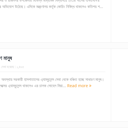
 সদর ও রাজনগর উপজেলার বিভিন্ন মাধ্যমিক বিদ্যালয়ে ২০১৯ সালের এসএসসি’র
 অভিযোগ উঠেছে। এদিকে মন্ত্রণালয় কর্তৃক কোচিং নিষিদ্ধ থাকলেও কতিপয় শ...
রণ মানুষ
দেখা হয়েছে :
১,৪৮৫
ুরী অবস্থায় সরকারী হাসপাতালের এ্যাম্বুলেন্স সেবা থেকে বঞ্চিত হচ্ছে সাধারণ মানুষ।
্লেক্সের এ্যাম্বুলেন্স থাকলেও এর চালক সোহেল মিয়া...
Read more