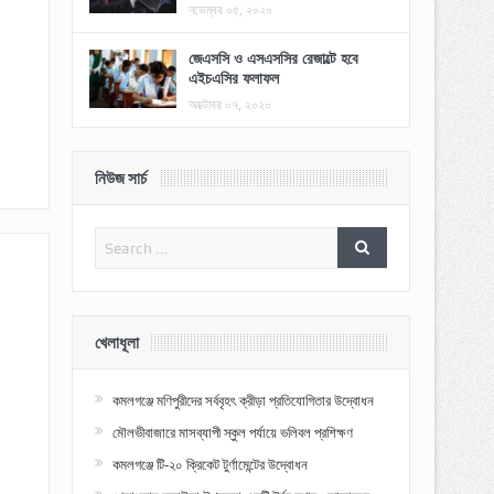
নভেম্বর ০৫, ২০২০
জেএসসি ও এসএসসির রেজাল্টে হবে
এইচএসির ফলাফল
অক্টোবর ০৭, ২০২০
নিউজ সার্চ
খেলাধূলা
কমলগঞ্জে মণিপুরীদের সর্ববৃহৎ ক্রীড়া প্রতিযোগিতার উদ্বোধন
মৌলভীবাজারে মাসব্যাপী স্কুল পর্যায়ে ভলিবল প্রশিক্ষণ
কমলগঞ্জে টি-২০ ক্রিকেট টুর্ণামেন্টের উদ্বোধন