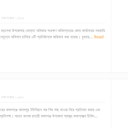
দেখা হয়েছে :
১,৪০৫
ের বড়লেখা উপজেলায় ভোক্তা অধিকার সংরক্ষণ অধিদপ্তরের জেলা কার্যালয়ের সহকারি
ত্বে অভিযান চালিয়ে ৩টি প্রতিষ্ঠানকে জরিমানা করা হয়েছে। বুধবার...
Read
দেখা হয়েছে :
১,৪৮০
ারের কমলগঞ্জে আদমপুর ইউনিয়নে গরু শিম গাছ খাওয়া নিয়ে প্রতিবাদ করায় এক
রতিপক্ষ। আহত কলেজ ছাত্রী কমলগঞ্জ উপজেলা স্বাস্থ্য কমপ্লেক্সে চিকিৎ...