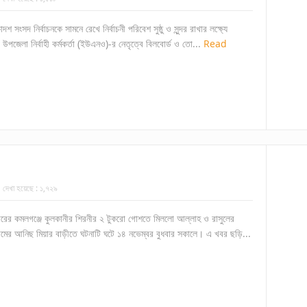
 সংসদ নির্বাচনকে সামনে রেখে নির্বাচনী পরিবেশ সুষ্ঠু ও সুন্দর রাখার লক্ষ্যে
পজেলা নির্বাহী কর্মকর্তা (ইউএনও)-র নেতৃত্বে বিলবোর্ড ও তো...
Read
দেখা হয়েছে :
১,৭২৯
ারের কমলগঞ্জে কুলকানীর শিরনীর ২ টুকরো গোশতে মিললো আল্লাহ ও রাসুলের
রামের আনিছ মিয়ার বাড়ীতে ঘটনাটি ঘটে ১৪ নভেম্বর বুধবার সকালে। এ খবর ছড়ি...