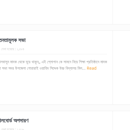
েতনতামূলক সভা
দেখা হয়েছে :
১,৫৮৪
ালবাসুন মাদক থেকে দূরে থাকুন,, এই শ্লোগান কে সামনে নিয়ে শিক্ষা প্রতিষ্ঠানে মাদক
সভা সদর উপজেলা গোরারাই ওয়াহিদ সিদ্দেক উচ্চ বিদ্যালয় মিল...
Read
িলবোর্ড অপসারণ
দেখা হয়েছে :
১,৫১৮