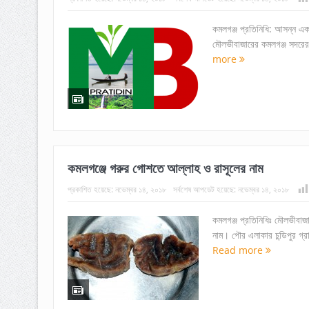
কমলগঞ্জ প্রতিনিধি: আসন্ন একাদশ
মৌলভীবাজারের কমলগঞ্জ সদরের উ
more
কমলগঞ্জে গরুর গোশতে আল্লাহ ও রাসূলের নাম
প্রকাশিত হয়েছে:
নভেম্বর ১৪, ২০১৮
সর্বশেষ আপডেট হয়েছে:
নভেম্বর ১৪, ২০১৮
কমলগঞ্জ প্রতিনিধিঃ মৌলভীবাজ
নাম। পৌর এলাকার চন্ডিপুর গ্
Read more