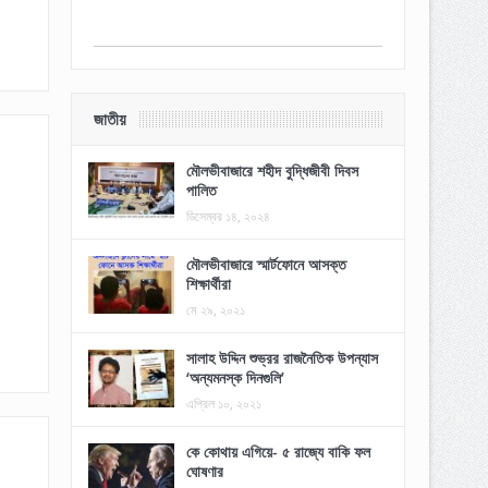
জাতীয়
মৌলভীবাজারে শহীদ বুদ্ধিজীবী দিবস
পালিত
ডিসেম্বর ১৪, ২০২৪
মৌলভীবাজারে স্মার্টফোনে আসক্ত
শিক্ষার্থীরা
মে ২৯, ২০২১
সালাহ উদ্দিন শুভ্রর রাজনৈতিক উপন্যাস
‘অন্যমনস্ক দিনগুলি’
এপ্রিল ১০, ২০২১
কে কোথায় এগিয়ে- ৫ রাজ্যে বাকি ফল
ঘোষণার