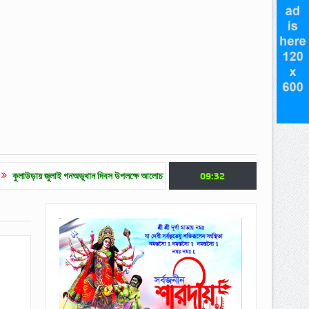
ই গনঅভূথান দিবস উপলক্ষে আলোচনা সভা
জুলাই গণ অভ্যুত্থান দিবসে মৌলভীবাজারে নানা কর্মসূচি
09:32