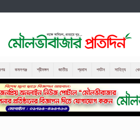
নগর
কমলগঞ্জ
শ্রীমঙ্গল
জাতীয়
প্রবাস
পর্যটন
সাহিত্য
খে