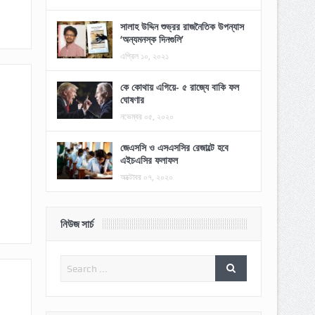
সালাহ উদ্দিন শুভ্রর রাজনৈতিক উপন্যাস
‘অন্যমনস্ক দিনগুলি’
এপ্রিল ১০, ২০২১
কে কোথায় এগিয়ে- ৫ রাজ্যে বাকি ফল
ঘোষণার
নভেম্বর ০৫, ২০২০
জেএসসি ও এসএসসির রেজাল্টে হবে
এইচএসির ফলাফল
অক্টোবর ০৭, ২০২০
নিউজ সার্চ