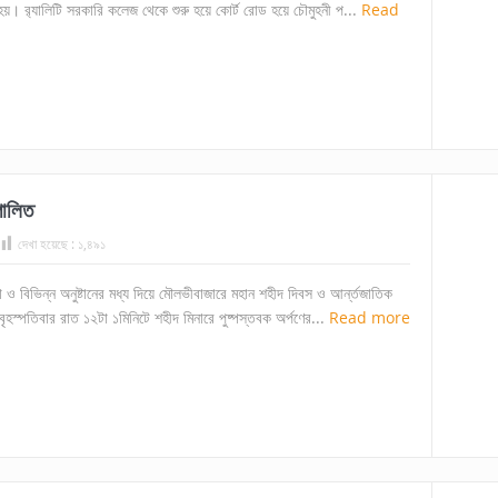
র‌্যালিটি সরকারি কলেজ থেকে শুরু হয়ে কোর্ট রোড হয়ে চৌমুহনী প...
Read
পালিত
দেখা হয়েছে :
১,৪৯১
দা ও বিভিন্ন অনুষ্টানের মধ্য দিয়ে মৌলভীবাজারে মহান শহীদ দিবস ও আর্ন্তজাতিক
ৃহস্পতিবার রাত ১২টা ১মিনিটে শহীদ মিনারে পুষ্পস্তবক অর্পণের...
Read more