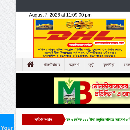
মৌলভীবাজার
বড়লেখা
জুড়ী
কুলাউড়া
রাজ
াজারে চা-শ্রমিক ইউনিয়ন নির্বাচন ও দৈনিক ৫০০ টাকা মজুরির দাবিতে সমাবেশ ও বিক্ষোভ
সর্বশেষ সংবাদ
হাকালুক