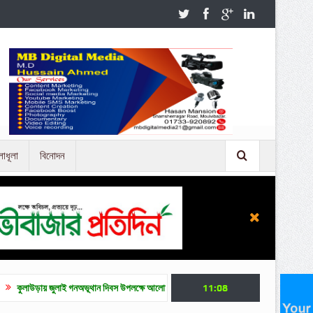
লাধূলা
বিনোদন
াই গনঅভূথান দিবস উপলক্ষে আলোচনা সভা
জুলাই গণ অভ্যুত্থান দিবসে মৌলভীবাজারে নানা কর্মসূচ
11:08