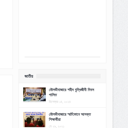
জাতীয়
মৌলভীবাজারে শহীদ বুদ্ধিজীবী দিবস
পালিত
ডিসেম্বর ১৪, ২০২৪
মৌলভীবাজারে স্মার্টফোনে আসক্ত
শিক্ষার্থীরা
মে ২৯, ২০২১