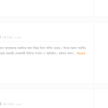
দেখা হয়েছে :
১,৩৪৬
 নানা আয়োজনের মধ্যদিয়ে মহান বিজয় দিবস পালিত হয়েছে। দিনের শুরুতে স্থানীয়
 করেছে সরকারী-বেসরকারী বিভিন্ন সংগঠন ও প্রতিষ্ঠান। রবিবার সকাল...
Read
দেখা হয়েছে :
১,৪৮৫