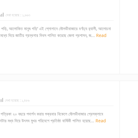
দেখা হয়েছে :
১,৬৬৩
 বই পড়ি, আলোকিত মানুষ গড়ি’ এই শ্লোগানে মৌলভীবাজারে বর্ণাঢ্য র‌্যালী, আলোচনা
ধ্যে দিয়ে জাতীয় গ্রন্থগার দিবস পালিত করেছে জেলা প্রশাসন, জ...
Read
দেখা হয়েছে :
১,৪৫৬
তর পত্রিকা ২০ বছরে পদার্পন করায় শুক্রবার বিকেলে মৌলভীবাজার প্রেসক্লাবে
ার মধ্য দিয়ে উৎসব মুখর পরিবেশে প্রতিষ্ঠা বার্ষিকী পালিত হয়েছে...
Read