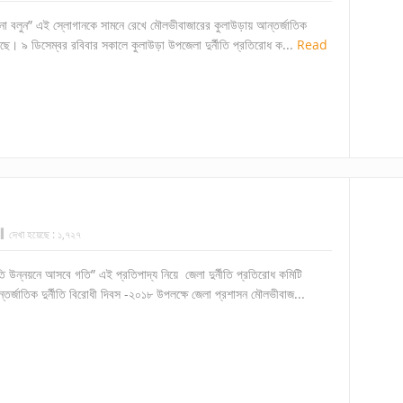
কে না বলুন” এই স্লোগানকে সামনে রেখে মৌলভীবাজারের কুলাউড়ায় আন্তর্জাতিক
য়েছে। ৯ ডিসেম্বর রবিবার সকালে কুলাউড়া উপজেলা দুর্নীতি প্রতিরোধ ক...
Read
দেখা হয়েছে :
১,৭২৭
নীতি উন্নয়নে আসবে গতি” এই প্রতিপাদ্য নিয়ে জেলা দুর্নীতি প্রতিরোধ কমিটি
্জাতিক দুর্নীতি বিরোধী দিবস -২০১৮ উপলক্ষে জেলা প্রশাসন মৌলভীবাজ...