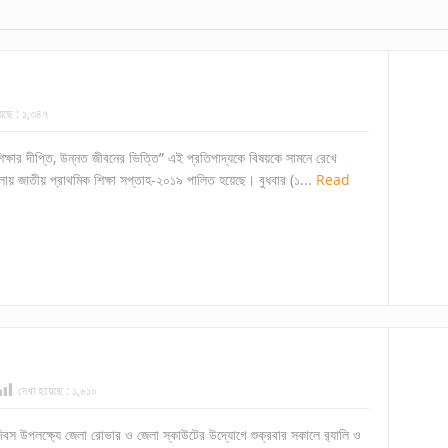
েছে :
১,৩৪৭
শিক্ষার দীপ্তি, উন্নত জীবনের ভিত্তি” এই প্রতিপাদ্যকে বিষয়কে সামনে রেখে
য় জাতীয় প্রাথমিক শিক্ষা সপ্তাহ-২০১৯ পালিত হয়েছে। বুধবার (১...
Read
দেখা হয়েছে :
১,৬১০
 দিবস উপলক্ষ্যে জেলা রোভার ও জেলা স্কাউটের উদ্যোগে শুক্রবার সকালে র‌্যালি ও