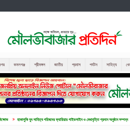
নগর
কমলগঞ্জ
শ্রীমঙ্গল
জাতীয়
প্রবাস
পর্যটন
সাহিত্য
খে
ি যুব সাহিত্য পরিষদের ক্যারিয়ার গাইডলাইন ও মেধাবৃত্তি প্রদান অনুষ্ঠান সম্পন্ন
কুলাউড়ায় জুল