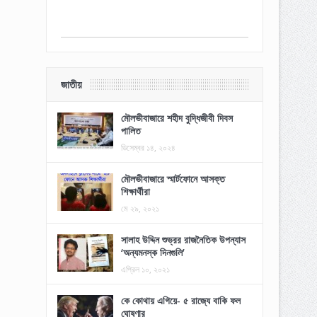
জাতীয়
মৌলভীবাজারে শহীদ বুদ্ধিজীবী দিবস
পালিত
ডিসেম্বর ১৪, ২০২৪
মৌলভীবাজারে স্মার্টফোনে আসক্ত
শিক্ষার্থীরা
মে ২৯, ২০২১
সালাহ উদ্দিন শুভ্রর রাজনৈতিক উপন্যাস
‘অন্যমনস্ক দিনগুলি’
এপ্রিল ১০, ২০২১
কে কোথায় এগিয়ে- ৫ রাজ্যে বাকি ফল
ঘোষণার