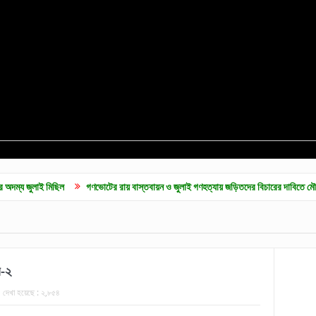
ল
গণভোটের রায় বাস্তবায়ন ও জুলাই গণহত্যায় জড়িতদের বিচারের দাবিতে মৌলভীবাজারে জামায়া
র-২
দেখা হয়েছে :
২,৮৫৪