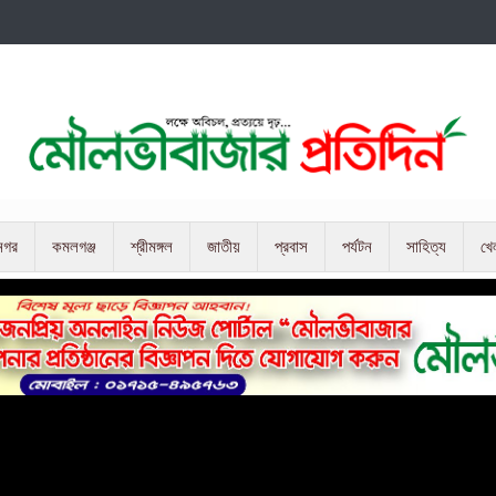
নগর
কমলগঞ্জ
শ্রীমঙ্গল
জাতীয়
প্রবাস
পর্যটন
সাহিত্য
খে