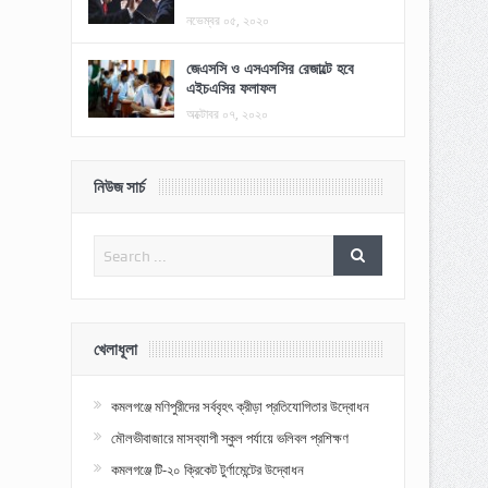
নভেম্বর ০৫, ২০২০
জেএসসি ও এসএসসির রেজাল্টে হবে
এইচএসির ফলাফল
অক্টোবর ০৭, ২০২০
নিউজ সার্চ
খেলাধূলা
কমলগঞ্জে মণিপুরীদের সর্ববৃহৎ ক্রীড়া প্রতিযোগিতার উদ্বোধন
মৌলভীবাজারে মাসব্যাপী স্কুল পর্যায়ে ভলিবল প্রশিক্ষণ
কমলগঞ্জে টি-২০ ক্রিকেট টুর্ণামেন্টের উদ্বোধন