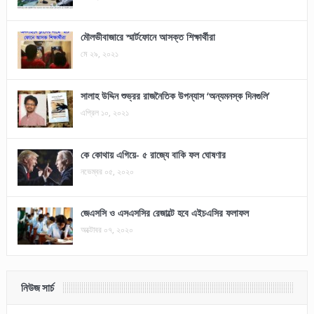
মৌলভীবাজারে স্মার্টফোনে আসক্ত শিক্ষার্থীরা
মে ২৯, ২০২১
সালাহ উদ্দিন শুভ্রর রাজনৈতিক উপন্যাস ‘অন্যমনস্ক দিনগুলি’
এপ্রিল ১০, ২০২১
কে কোথায় এগিয়ে- ৫ রাজ্যে বাকি ফল ঘোষণার
নভেম্বর ০৫, ২০২০
জেএসসি ও এসএসসির রেজাল্টে হবে এইচএসির ফলাফল
অক্টোবর ০৭, ২০২০
নিউজ সার্চ