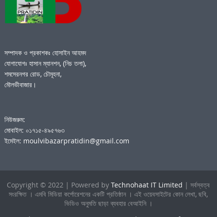
সম্পাদক ও প্রকাশকঃ হোসাইন আহমদ
যোগাযোগঃ হাসান ম্যানশন, (নিচ তলা),
শমসেরনগর রোড, চৌমূহনা,
মৌলভীবাজার।
নিউজরুম:
মোবাইল: ০১৭১৫-৪৯৫৭৬৩
ইমেইল: moulvibazarpratidin@gmail.com
Copyright © 2022 | Powered by
Technohaat IT Limited
| সর্বস্বত্ব
সংরক্ষিত । এমবি মিডিয়া কর্পোরেশনের একটি প্রতিষ্ঠান । এই ওয়েবসাইটের কোন লেখা, ছবি,
ভিডিও অনুমতি ছাড়া ব্যবহার বেআইনি ।