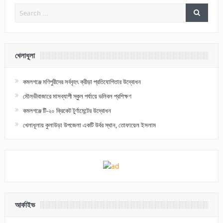
খেলাধূলা
কমলগঞ্জে মণিপুরীদের সর্ববৃহৎ ক্রীড়া প্রতিযোগিতার উদ্বোধন
মৌলভীবাজারে মাসব্যাপী স্কুল পর্যায়ে ভলিবল প্রশিক্ষণ
কমলগঞ্জে টি-২০ ক্রিকেট টুর্ণামেন্টের উদ্বোধন
খেলাধূলায় কুলাউড়া উপজেলা একটি উর্বর স্থান, তোফায়েল ইসলাম
আর্কাইভ