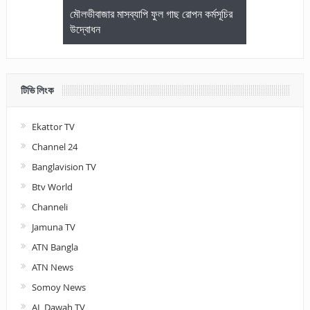
জেলা আইনজীবি
মৌলভীবাজার মাসব্যাপি ফুল গাছ রোপন কর্মসূচির
মৌলভীবাজারে কম
উদ্বোধন
আলোচনা ও পুরস
টিভি লিংক
Ekattor TV
Channel 24
Banglavision TV
Btv World
Channeli
Jamuna TV
ATN Bangla
ATN News
Somoy News
AL Dawah TV