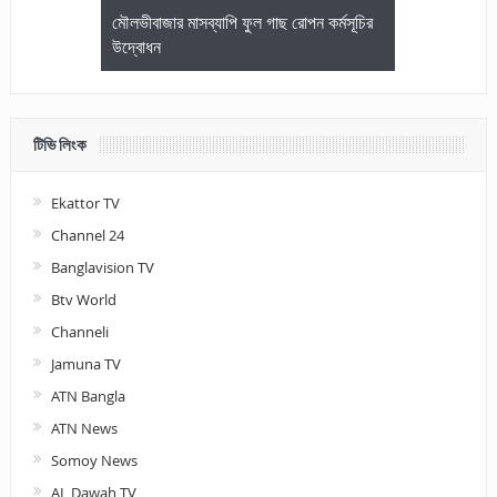
জেলা আইনজীবি
মৌলভীবাজার মাসব্যাপি ফুল গাছ রোপন কর্মসূচির
মৌলভীবাজারে কম
উদ্বোধন
আলোচনা ও পুরস
টিভি লিংক
Ekattor TV
Channel 24
Banglavision TV
Btv World
Channeli
Jamuna TV
ATN Bangla
ATN News
Somoy News
AL Dawah TV