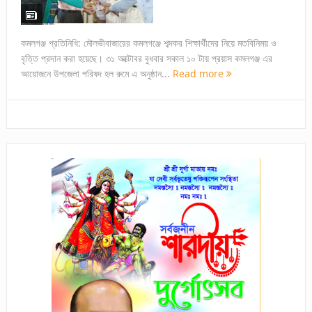
কমলগঞ্জ প্রতিনিধি: মৌলভীবাজারের কমলগঞ্জে শব্দকর শিক্ষার্থীদের নিয়ে মতবিনিময় ও
বৃত্তি প্রদান করা হয়েছে। ৩১ অক্টোবর বুধবার সকাল ১০ টায় প্রয়াস কমলগঞ্জ এর
আয়োজনে উপজেলা পরিষদ হল রুমে এ অনুষ্ঠান...
Read more