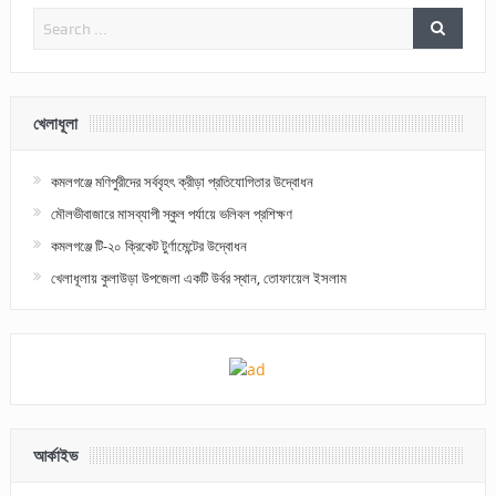
খেলাধূলা
কমলগঞ্জে মণিপুরীদের সর্ববৃহৎ ক্রীড়া প্রতিযোগিতার উদ্বোধন
মৌলভীবাজারে মাসব্যাপী স্কুল পর্যায়ে ভলিবল প্রশিক্ষণ
কমলগঞ্জে টি-২০ ক্রিকেট টুর্ণামেন্টের উদ্বোধন
খেলাধূলায় কুলাউড়া উপজেলা একটি উর্বর স্থান, তোফায়েল ইসলাম
আর্কাইভ