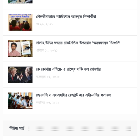
মৌলভীবাজারে স্মার্টফোনে আসক্ত শিক্ষার্থীরা
মে ২৯, ২০২১
সালাহ উদ্দিন শুভ্রর রাজনৈতিক উপন্যাস ‘অন্যমনস্ক দিনগুলি’
এপ্রিল ১০, ২০২১
কে কোথায় এগিয়ে- ৫ রাজ্যে বাকি ফল ঘোষণার
নভেম্বর ০৫, ২০২০
জেএসসি ও এসএসসির রেজাল্টে হবে এইচএসির ফলাফল
অক্টোবর ০৭, ২০২০
নিউজ সার্চ