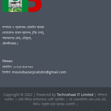
সম্পাদক ও প্রকাশকঃ হোসাইন আহমদ
যোগাযোগঃ হাসান ম্যানশন, (নিচ তলা),
শমসেরনগর রোড, চৌমূহনা,
মৌলভীবাজার।
নিউজরুম:
মোবাইল: ০১৭১৫-৪৯৫৭৬৩
ইমেইল: moulvibazarpratidin@gmail.com
Copyright © 2022 | Powered by
Technohaat IT Limited
| সর্বস্বত্ব
সংরক্ষিত । এমবি মিডিয়া কর্পোরেশনের একটি প্রতিষ্ঠান । এই ওয়েবসাইটের কোন লেখা, ছবি,
ভিডিও অনুমতি ছাড়া ব্যবহার বেআইনি ।