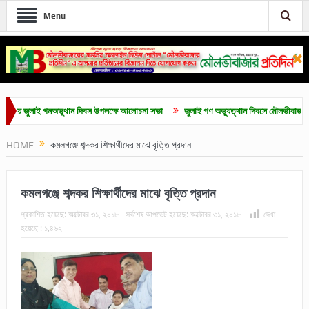
Menu
ুলাই গনঅভূথান দিবস উপলক্ষে আলোচনা সভা
জুলাই গণ অভ্যুত্থান দিবসে মৌলভীবাজারে নানা কর্মস
HOME
কমলগঞ্জে শব্দকর শিক্ষার্থীদের মাঝে বৃত্তি প্রদান
কমলগঞ্জে শব্দকর শিক্ষার্থীদের মাঝে বৃত্তি প্রদান
প্রকাশিত হয়েছে:
অক্টোবর ৩১, ২০১৮
সর্বশেষ আপডেট হয়েছে:
অক্টোবর ৩১, ২০১৮
দেখা
হয়েছে :
১,৪৬২