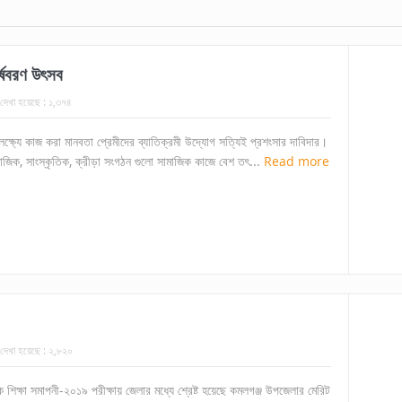
র্ষবরণ উৎসব
দেখা হয়েছে :
১,৩৭৪
 লক্ষ্যে কাজ করা মানবতা প্রেমীদের ব্যাতিক্রমী উদ্যোগ সত্যিই প্রশংসার দাবিদার।
মাজিক, সাংস্কৃতিক, ক্রীড়া সংগঠন গুলো সামাজিক কাজে বেশ তৎ...
Read more
দেখা হয়েছে :
২,৮২০
মিক শিক্ষা সমাপনী-২০১৯ পরীক্ষায় জেলার মধ্যে শ্রেষ্ট হয়েছে কমলগঞ্জ উপজেলার মেরিট