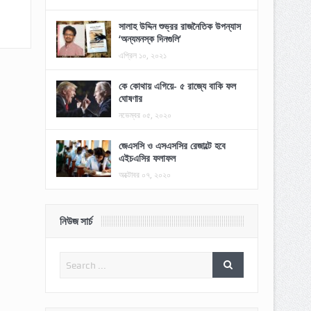
সালাহ উদ্দিন শুভ্রর রাজনৈতিক উপন্যাস
‘অন্যমনস্ক দিনগুলি’
এপ্রিল ১০, ২০২১
কে কোথায় এগিয়ে- ৫ রাজ্যে বাকি ফল
ঘোষণার
নভেম্বর ০৫, ২০২০
জেএসসি ও এসএসসির রেজাল্টে হবে
এইচএসির ফলাফল
অক্টোবর ০৭, ২০২০
নিউজ সার্চ