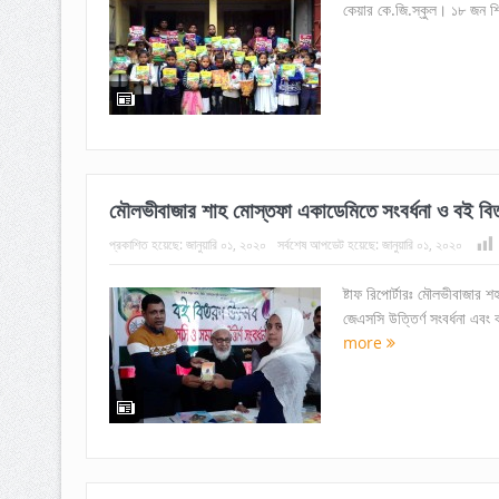
কেয়ার কে.জি.স্কুল। ১৮ জন শি
মৌলভীবাজার শাহ মোস্তফা একাডেমিতে সংবর্ধনা ও বই বি
প্রকাশিত হয়েছে:
জানুয়ারি ০১, ২০২০
সর্বশেষ আপডেট হয়েছে:
জানুয়ারি ০১, ২০২০
ষ্টাফ রিপোর্টারঃ মৌলভীবাজার 
জেএসসি উত্তির্ণ সংবর্ধনা এবং
more