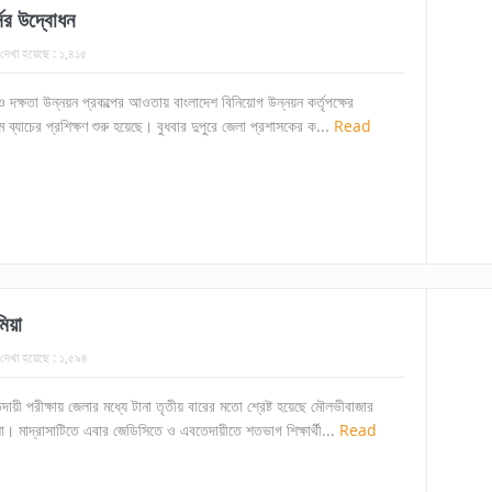
সের উদ্বোধন
দেখা হয়েছে :
১,৪১৫
্টি ও দক্ষতা উন্নয়ন প্রকল্পের আওতায় বাংলাদেশ বিনিয়োগ উন্নয়ন কর্তৃপক্ষের
ব্যাচের প্রশিক্ষণ শুরু হয়েছে। বুধবার দুপুরে জেলা প্রশাসকের ক...
Read
িয়া
দেখা হয়েছে :
১,৫৯৪
েদায়ী পরীক্ষায় জেলার মধ্যে টানা তৃতীয় বারের মতো শ্রেষ্ট হয়েছে মৌলভীবাজার
া। মাদ্রাসাটিতে এবার জেডিসিতে ও এবতেদায়ীতে শতভাগ শিক্ষার্থী...
Read