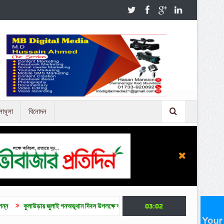
লাধূলা
বিনোদন
য় জুলাই গনঅভূথান দিবস উপলক্ষে আলোচনা সভা
জুলাই গণ অভ্যুত্থান দিবসে মৌলভীবাজারে নানা ক
03:02