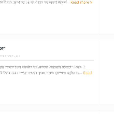
ক্ষার্থী অংশ গ্রহণ করে ১৪ জন এপ্লাস সহ সকলেই উত্তির্ণ...
Read more
তরণ
দেখা হয়েছে :
১,২৫৩
শহরের অন্যতম শিক্ষা প্রতিষ্ঠান শাহ মোস্তফা একাডেমির উদ্যোগে পিএসসি. ও
 বই উৎসব-২০২০ সম্পন্ন হয়েছে। বুধবার সকালে ক্যাম্পাসে অনুষ্ঠিত হয়...
Read