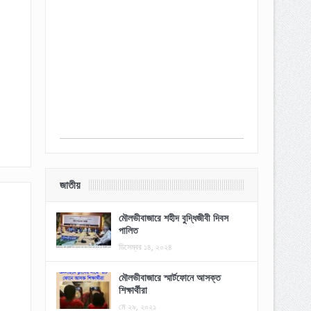
জাতীয়
মৌলভীবাজারে শহীদ বুদ্ধিজীবী দিবস
পালিত
ডিসেম্বর ১৪, ২০২৪
মৌলভীবাজারে স্মার্টফোনে আসক্ত
শিক্ষার্থীরা
মে ২৯, ২০২১