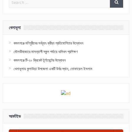
খেলাধূলা
কমলগঞ্জে মণিপুরীদের সর্ববৃহৎ ক্রীড়া প্রতিযোগিতার উদ্বোধন
মৌলভীবাজারে মাসব্যাপী স্কুল পর্যায়ে ভলিবল প্রশিক্ষণ
কমলগঞ্জে টি-২০ ক্রিকেট টুর্ণামেন্টের উদ্বোধন
খেলাধূলায় কুলাউড়া উপজেলা একটি উর্বর স্থান, তোফায়েল ইসলাম
আর্কাইভ