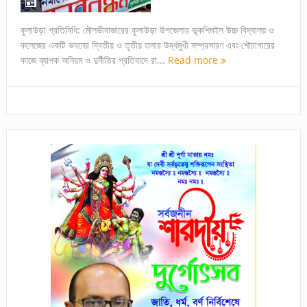
কুলাউড়া প্রতিনিধি: মৌলভীবাজারের কুলাউড়া উপজেলার ভূকশিমইল উচ্চ বিদ্যালয় ও
কলেজের একটি ভবনের দ্বিতীয় ও তৃতীয় তলার উর্দ্ধমুখী সম্প্রসারণ এবং শৌচাগারের
কাজে ব্যাপক অনিয়ম ও দুর্নীতির প্রতিবাদে রা...
Read more