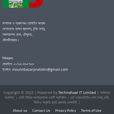
সম্পাদক ও প্রকাশকঃ হোসাইন আহমদ
যোগাযোগঃ হাসান ম্যানশন, (নিচ তলা),
শমসেরনগর রোড, চৌমূহনা,
মৌলভীবাজার।
নিউজরুম:
মোবাইল: ০১৭১৫-৪৯৫৭৬৩
ইমেইল: moulvibazarpratidin@gmail.com
Copyright © 2022 | Powered by
Technohaat IT Limited
| সর্বস্বত্ব
সংরক্ষিত । এমবি মিডিয়া কর্পোরেশনের একটি প্রতিষ্ঠান । এই ওয়েবসাইটের কোন লেখা, ছবি,
ভিডিও অনুমতি ছাড়া ব্যবহার বেআইনি ।
About us
Contact Us
Privacy Policy
Terms of Use