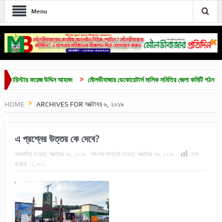
Menu
িস্টার ফয়েজ উদ্দিন আহমদ
মৌলভীবাজার ডেকোরেটার্স মালিক সমিতির জেলা কমিটি গঠন
মৌলভী
HOME
ARCHIVES FOR অক্টোবর ৬, ২০১৯
এ প্রশ্নের উত্তর কে দেবে?
প্রকাশিত হয়েছে:
অক্টোবর ০৬, ২০১৯
সর্বশেষ আপডেট হয়েছে:
অক্টোবর ০৬, ২০১৯
দেখা
হয়েছে :
১,৭৮২