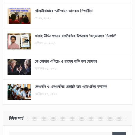
মৌলভীবাজারে স্মার্টফোনে আসক্ত শিক্ষার্থীরা
মে ২৯, ২০২১
সালাহ উদ্দিন শুভ্রর রাজনৈতিক উপন্যাস ‘অন্যমনস্ক দিনগুলি’
এপ্রিল ১০, ২০২১
কে কোথায় এগিয়ে- ৫ রাজ্যে বাকি ফল ঘোষণার
নভেম্বর ০৫, ২০২০
জেএসসি ও এসএসসির রেজাল্টে হবে এইচএসির ফলাফল
অক্টোবর ০৭, ২০২০
নিউজ সার্চ