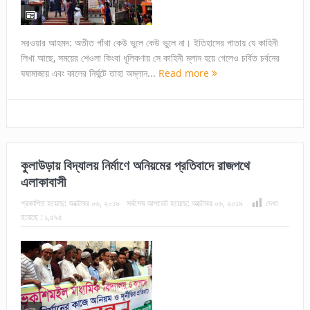
সরওয়ার আহমদ: অতীত গাঁথা কেউ ভুলে কেউ ভুলে না। ইতিহাসের পাতায় যে কাহিনী
লিখা আছে, সময়ের শেওলা কিংবা ধূলিকণায় সে কাহিনী ম্লান হয়ে গেলেও চর্বিত চর্বনের
ঘষামাজায় এবং কালের নির্ঘন্টে তাহা অম্লান...
Read more
কুলাউড়ায় বিদ্যালয় নির্মাণে অনিয়মের প্রতিবাদে রাজপথে
এলাকাবাসী
প্রকাশিত হয়েছে:
অক্টোবর ০৬, ২০১৯
সর্বশেষ আপডেট হয়েছে:
অক্টোবর ০৬, ২০১৯
দেখা
হয়েছে :
১,৫৯৫