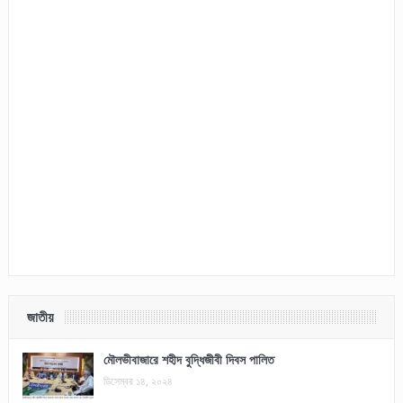
জাতীয়
মৌলভীবাজারে শহীদ বুদ্ধিজীবী দিবস পালিত
ডিসেম্বর ১৪, ২০২৪