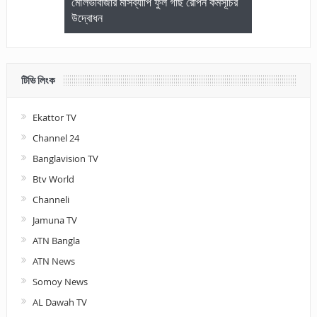
জেলা আইনজীবি
মৌলভীবাজার মাসব্যাপি ফুল গাছ রোপন কর্মসূচির
মৌলভীবাজারে কম
উদ্বোধন
আলোচনা ও পুরস
টিভি লিংক
Ekattor TV
Channel 24
Banglavision TV
Btv World
Channeli
Jamuna TV
ATN Bangla
ATN News
Somoy News
AL Dawah TV