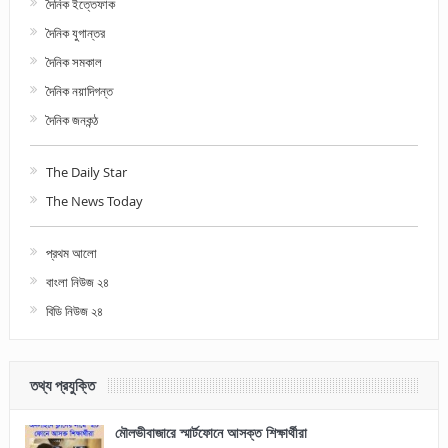
দৈনিক ইত্তেফাক
দৈনিক যুগান্তর
দৈনিক সমকাল
দৈনিক নয়াদিগন্ত
দৈনিক জনকন্ঠ
The Daily Star
The News Today
প্রথম আলো
বাংলা নিউজ ২৪
বিডি নিউজ ২৪
তথ্য প্রযুক্তি
মৌলভীবাজারে স্মার্টফোনে আসক্ত শিক্ষার্থীরা