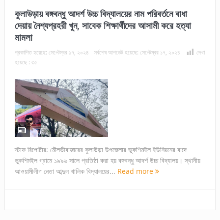
কুলাউড়ায় বঙ্গবন্ধু আদর্শ উচ্চ বিদ্যালয়ের নাম পরিবর্তনে বাধা
দেয়ায় নৈশ্যপ্রহরী খুন, সাবেক শিক্ষার্থীদের আসামী করে হত্যা
মামলা
প্রকাশিত হয়েছে:
সেপ্টেম্বর ১৭, ২০২৪
সর্বশেষ আপডেট হয়েছে:
সেপ্টেম্বর ১৭, ২০২৪
দেখা
হয়েছে :
৩৫
স্টাফ রিপোর্টার: মৌলভীবাজারের কুলাউড়া উপজেলার ভুকশিমইল ইউনিয়নের বাদে
ভুকশিমইল গ্রামে ১৯৯৬ সালে প্রতিষ্ঠা করা হয় বঙ্গবন্ধু আদর্শ উচ্চ বিদ্যালয়। স্থানীয়
আওয়ামীলীগ নেতা আব্দুল খালিক বিদ্যালয়ের...
Read more