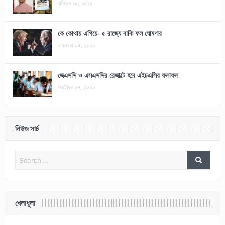
এপ্রিল ১০, ২০২১
কে কোথায় এগিয়ে- ৫ রাজ্যে বাকি ফল ঘোষণার
নভেম্বর ০৫, ২০২০
জেএসসি ও এসএসসির রেজাল্টে হবে এইচএসির ফলাফল
অক্টোবর ০৭, ২০২০
নিউজ সার্চ
খেলাধূলা