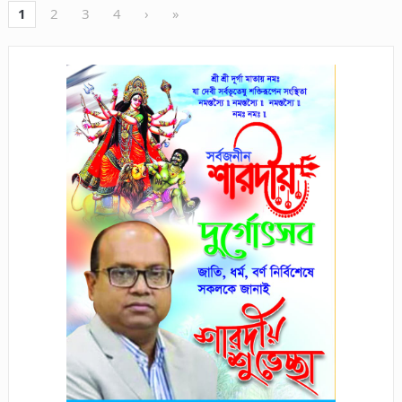
1
2
3
4
›
»