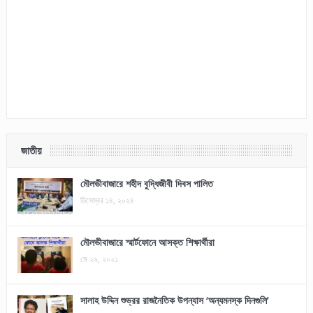
জাতীয়
মৌলভীবাজারে শহীদ বুদ্ধিজীবী দিবস পালিত
ডিসেম্বর ১৪, ২০২৪
মৌলভীবাজারে স্মার্টফোনে আসক্ত শিক্ষার্থীরা
মে ২৯, ২০২১
সালাহ উদ্দিন শুভ্রর রাজনৈতিক উপন্যাস ‘অন্যমনস্ক দিনগুলি’