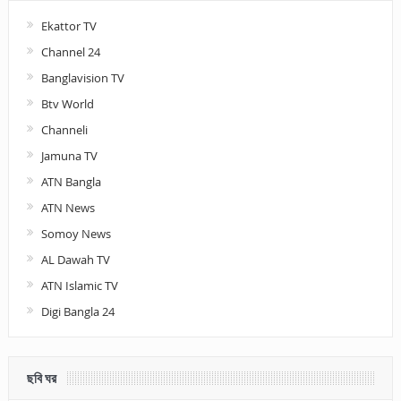
Ekattor TV
Channel 24
Banglavision TV
Btv World
Channeli
Jamuna TV
ATN Bangla
ATN News
Somoy News
AL Dawah TV
ATN Islamic TV
Digi Bangla 24
ছবি ঘর