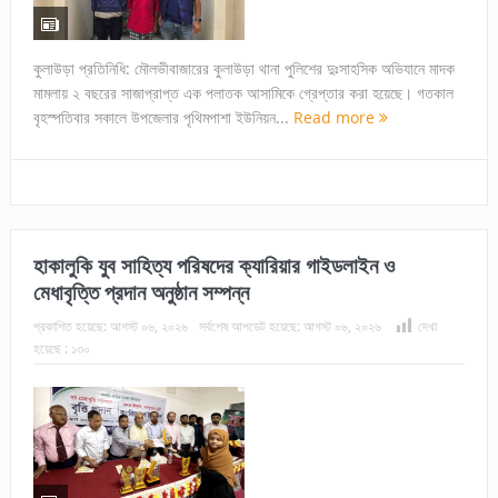
কুলাউড়া প্রতিনিধি: মৌলভীবাজারের কুলাউড়া থানা পুলিশের দুঃসাহসিক অভিযানে মাদক
মামলায় ২ বছরের সাজাপ্রাপ্ত এক পলাতক আসামিকে গ্রেপ্তার করা হয়েছে। গতকাল
বৃহস্পতিবার সকালে উপজেলার পৃথিমপাশা ইউনিয়ন...
Read more
হাকালুকি যুব সাহিত্য পরিষদের ক্যারিয়ার গাইডলাইন ও
মেধাবৃত্তি প্রদান অনুষ্ঠান সম্পন্ন
প্রকাশিত হয়েছে:
আগস্ট ০৬, ২০২৬
সর্বশেষ আপডেট হয়েছে:
আগস্ট ০৬, ২০২৬
দেখা
হয়েছে :
১৩০