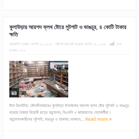
কুলাউড়ায় আরশদ ক্লথ ষ্টোরে লুটপাট ও ভাঙচুর, ৪ কোটি টাকার
ক্ষতি
প্রকাশিত হয়েছে:
আগস্ট ১৫, ২০২৫
সর্বশেষ আপডেট হয়েছে:
আগস্ট ১৫, ২০২৫
দেখা
হয়েছে :
৫২৩
ষ্টাফ রিপোর্টার: মৌলভীবাজারের কুলাউড়া উপজেলায় আরশদ ক্লথ ষ্টোর লুটপাট ও ভাঙচুর
করেছে বৈষম্য বিরোধী ছাত্র আন্দোলন, বিএনপি ও জামায়াতের নেতাকর্মীরা।
আন্দোলনকারীদের লুটপাট, ভাঙচুর ও হামলায় দোকানে...
Read more