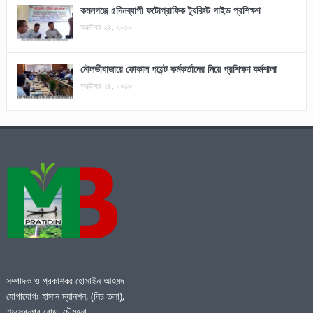
কমলগঞ্জে ৫দিনব্যাপী ফটোগ্রাফিক ট্যুরিস্ট গাইড প্রশিক্ষণ
অক্টোবর ২৪, ২০১৮
মৌলভীবাজারে ফোকাল পয়েন্ট কর্মকর্তাদের নিয়ে প্রশিক্ষণ কর্মশালা
অক্টোবর ২৪, ২০১৮
সম্পাদক ও প্রকাশকঃ হোসাইন আহমদ
যোগাযোগঃ হাসান ম্যানশন, (নিচ তলা),
শমসেরনগর রোড, চৌমূহনা,