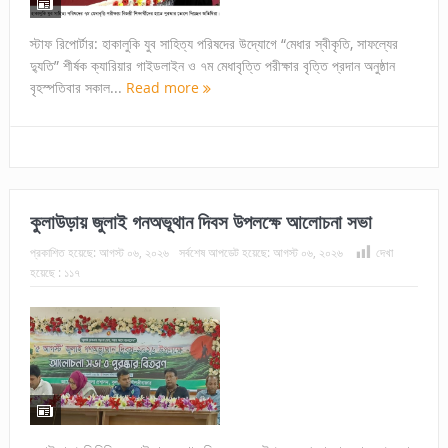
স্টাফ রিপোর্টার: হাকালুকি যুব সাহিত্য পরিষদের উদ্যোগে “মেধার স্বীকৃতি, সাফল্যের
দ্যুতি” শীর্ষক ক্যারিয়ার গাইডলাইন ও ৭ম মেধাবৃত্তি পরীক্ষার বৃত্তি প্রদান অনুষ্ঠান
বৃহস্পতিবার সকাল...
Read more
কুলাউড়ায় জুলাই গনঅভূথান দিবস উপলক্ষে আলোচনা সভা
প্রকাশিত হয়েছে:
আগস্ট ০৬, ২০২৬
সর্বশেষ আপডেট হয়েছে:
আগস্ট ০৬, ২০২৬
দেখা
হয়েছে :
১১৭