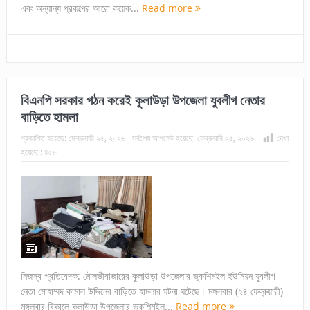
এবং অন্যান্য প্রকল্পের আরো কয়েক...
Read more
বিএনপি সরকার গঠন করেই কুলাউড়া উপজেলা যুবলীগ নেতার
বাড়িতে হামলা
প্রকাশিত হয়েছে:
ফেব্রুয়ারি ২৫, ২০২৬
সর্বশেষ আপডেট হয়েছে:
ফেব্রুয়ারি ২৫, ২০২৬
দেখা
হয়েছে :
৪৫৮
নিজস্ব প্রতিবেদক: মৌলভীবাজারের কুলাউড়া উপজেলার ভুকশিমইল ইউনিয়ন যুবলীগ
নেতা মোহাম্মদ কামাল উদ্দিনের বাড়িতে হামলার ঘটনা ঘটেছে। মঙ্গলবার (২৪ ফেব্রুয়ারী)
মঙ্গলবার বিকালে কুলাউড়া উপজেলার ভুকশিমইল...
Read more