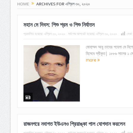
HOME
ARCHIVES FOR এপ্রিল ৩০, ২০২০
মহান মে দিবস: শিশু শ্রম ও শিশু নির্যাতন
প্রকাশিত হয়েছে:
এপ্রিল ৩০, ২০২০
সর্বশেষ আপডেট হয়েছে:
এপ্রিল ৩০, ২০২০
দেখা 
মোহাম্মদ আবু তাহের পহেলা মে বিশ্
হিসেবে স্বীকৃত| ১৮৮৬ সালের ১ মে য
more
রাজনগরে নবাগত ইউএনও প্রিয়াঙ্কা পাল যোগদান করলেন
প্রকাশিত হয়েছে:
এপ্রিল ৩০, ২০২০
সর্বশেষ আপডেট হয়েছে:
এপ্রিল ৩০, ২০২০
দেখা 