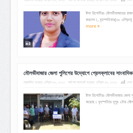
ষ্টাফ রিপোর্টারঃ মৌলভীবাজারের র
করলেন।, বৃহস্পতিবার(৩০ এপ্রিল) দুপ
more
মৌলভীবাজার জেলা পুলিশের উদ্যোগে প্রেসক্লাবের সাংবাদিক
প্রকাশিত হয়েছে:
এপ্রিল ৩০, ২০২০
সর্বশেষ আপডেট হয়েছে:
এপ্রিল ৩০, ২০২০
দেখা 
ষ্টাফ রিপোর্টারঃ মৌলভীবাজার জেলা
করেছে। বৃহস্পতিার দূপুর ২টায় মৌলভ