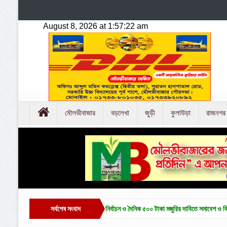
মৌলভীবাজার
বড়লেখা
জুড়ী
কুলাউড়া
রাজনগর
াজারে চা-শ্রমিক ইউনিয়ন নির্বাচন ও দৈনিক ৫০০ টাকা মজুরির দাবিতে সমাবেশ ও বিক্ষোভ
সর্বশেষ সংবাদ
হাকালুক