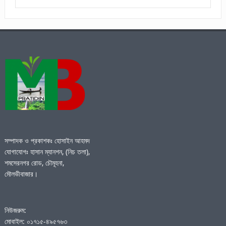
সম্পাদক ও প্রকাশকঃ হোসাইন আহমদ
যোগাযোগঃ হাসান ম্যানশন, (নিচ তলা),
শমসেরনগর রোড, চৌমূহনা,
মৌলভীবাজার।
নিউজরুম:
মোবাইল: ০১৭১৫-৪৯৫৭৬৩