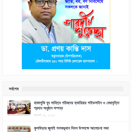
সর্বশেষ
হাকালুকি যুব সাহিত্য পরিষদের ক্যারিয়ার গাইডলাইন ও মেধাবৃত্তি
প্রদান অনুষ্ঠান সম্পন্ন
আগস্ট ০৬, ২০২৬
কুলাউড়ায় জুলাই গনঅভূথান দিবস উপলক্ষে আলোচনা সভা