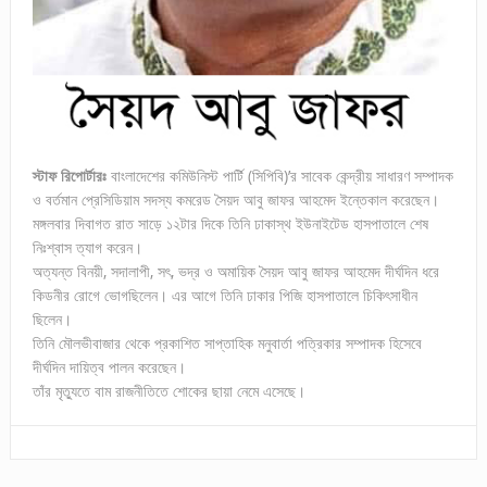
স্টাফ রিপোর্টারঃ
বাংলাদেশের কমিউনিস্ট পার্টি (সিপিবি)’র সাবেক কেন্দ্রীয় সাধারণ সম্পাদক
ও বর্তমান প্রেসিডিয়াম সদস্য কমরেড সৈয়দ আবু জাফর আহমেদ ইন্তেকাল করেছেন।
মঙ্গলবার দিবাগত রাত সাড়ে ১২টার দিকে তিনি ঢাকাস্থ ইউনাইটেড হাসপাতালে শেষ
নিঃশ্বাস ত্যাগ করেন।
অত্যন্ত বিনয়ী, সদালাপী, সৎ, ভদ্র ও অমায়িক সৈয়দ আবু জাফর আহমেদ দীর্ঘদিন ধরে
কিডনীর রোগে ভোগছিলেন। এর আগে তিনি ঢাকার পিজি হাসপাতালে চিকিৎসাধীন
ছিলেন।
তিনি মৌলভীবাজার থেকে প্রকাশিত সাপ্তাহিক মনুবার্তা পত্রিকার সম্পাদক হিসেবে
দীর্ঘদিন দায়িত্ব পালন করেছেন।
তাঁর মৃত্যুতে বাম রাজনীতিতে শোকের ছায়া নেমে এসেছে।