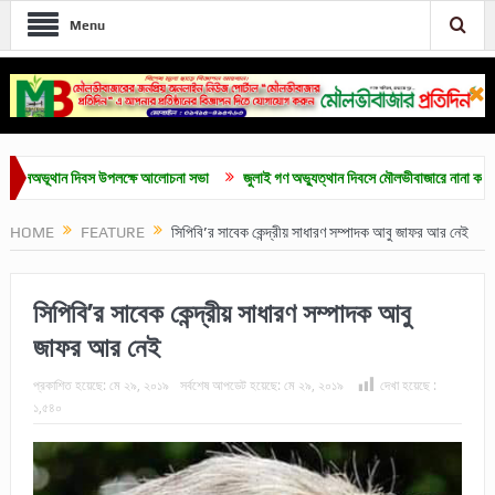
Menu
থান দিবস উপলক্ষে আলোচনা সভা
জুলাই গণ অভ্যুত্থান দিবসে মৌলভীবাজারে নানা কর্মসূচি
স
HOME
FEATURE
সিপিবি’র সাবেক কেন্দ্রীয় সাধারণ সম্পাদক আবু জাফর আর নেই
সিপিবি’র সাবেক কেন্দ্রীয় সাধারণ সম্পাদক আবু
জাফর আর নেই
প্রকাশিত হয়েছে:
মে ২৯, ২০১৯
সর্বশেষ আপডেট হয়েছে:
মে ২৯, ২০১৯
দেখা হয়েছে :
১,৫৪০