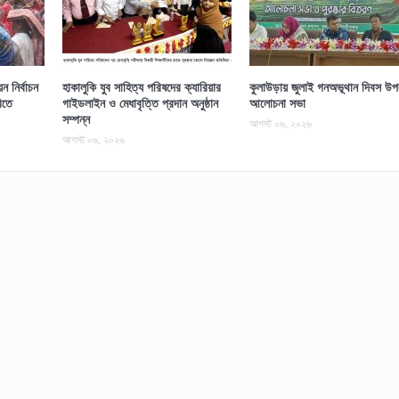
 নির্বাচন
হাকালুকি যুব সাহিত্য পরিষদের ক্যারিয়ার
কুলাউড়ায় জুলাই গনঅভূথান দিবস উপল
িতে
গাইডলাইন ও মেধাবৃত্তি প্রদান অনুষ্ঠান
আলোচনা সভা
সম্পন্ন
আগস্ট ০৬, ২০২৬
আগস্ট ০৬, ২০২৬