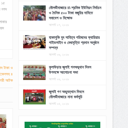
খ ১৫
মৌলভীবাজারে চা-শ্রমিক ইউনিয়ন নির্বাচন
ে নগদ
ও দৈনিক ৫০০ টাকা মজুরির দাবিতে
সমাবেশ ও বিক্ষোভ
লাকার
আগস্ট ০৭, ২০২৬
ৈয়দ
হাকালুকি যুব সাহিত্য পরিষদের ক্যারিয়ার
গাইডলাইন ও মেধাবৃত্তি প্রদান অনুষ্ঠান
সম্পন্ন
আগস্ট ০৬, ২০২৬
কুলাউড়ায় জুলাই গনঅভূথান দিবস
উপলক্ষে আলোচনা সভা
আগস্ট ০৬, ২০২৬
জুলাই গণ অভ্যুত্থান দিবসে
মৌলভীবাজারে নানা কর্মসূচি
আগস্ট ০৫, ২০২৬