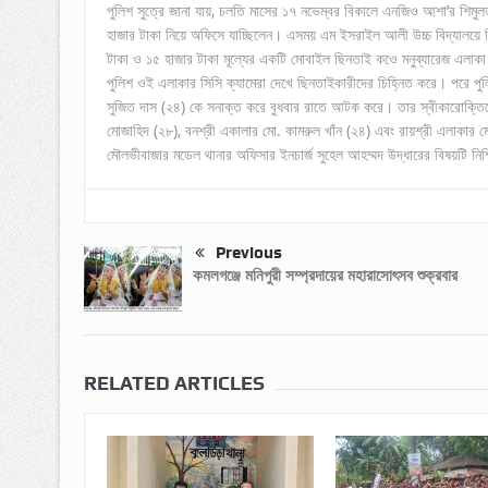
পুলিশ সুত্রে জানা যায়, চলতি মাসের ১৭ নভেম্বর বিকালে এনজিও আশা’র শিমুলত
হাজার টাকা নিয়ে অফিসে যাচ্ছিলেন। এসময় এম ইসরাইল আলী উচ্চ বিদ্যালয়ে
টাকা ও ১৫ হাজার টাকা মূল্যের একটি মোবাইল ছিনতাই কওে মনুব্যারেজ এলাকা
পুলিশ ওই এলাকার সিসি ক্যামেরা দেখে ছিনতাইকারীদের চিহ্নিত করে। পরে প
সুজিত দাস (২৪) কে সনাক্ত করে বুধবার রাতে আটক করে। তার স্বীকারোক্
মোজাহিদ (২৮), বনশ্রী একালার মো. কামরুল খাঁন (২৪) এবং রায়শ্রী এলাকা
মৌলভীবাজার মডেল থানার অফিসার ইনচার্জ সুহেল আহম্মদ উদ্ধারের বিষয়টি নি
Previous
কমলগঞ্জে মনিপুরী সম্প্রদায়ের মহারাসোৎসব শুক্রবার
RELATED ARTICLES