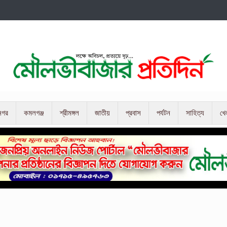
নগর
কমলগঞ্জ
শ্রীমঙ্গল
জাতীয়
প্রবাস
পর্যটন
সাহিত্য
খে