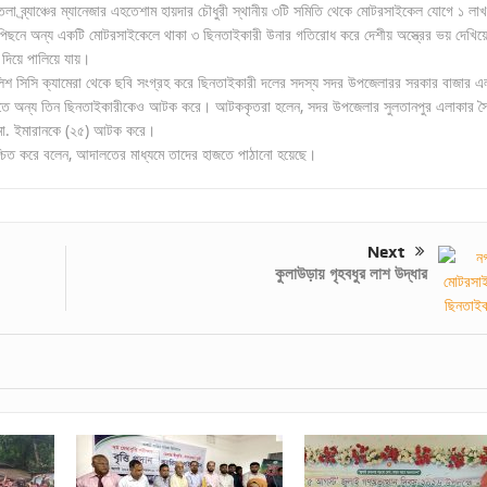
লা ব্র্যাঞ্চের ম্যানেজার এহতেশাম হায়দার চৌধুরী স্থানীয় ৩টি সমিতি থেকে মোটরসাইকেল যোগে ১ লা
 পিছনে অন্য একটি মোটরসাইকেলে থাকা ৩ ছিনতাইকারী উনার গতিরোধ করে দেশীয় অস্ত্রের ভয় দেখিয়
 দিয়ে পালিয়ে যায়।
ুলিশ সিসি ক্যামেরা থেকে ছবি সংগ্রহ করে ছিনতাইকারী দলের সদস্য সদর উপজেলারর সরকার বাজার এ
তিতে অন্য তিন ছিনতাইকারীকেও আটক করে। আটককৃতরা হলেন, সদর উপজেলার সুলতানপুর এলাকার স
র মো. ইমারানকে (২৫) আটক করে।
শ্চিত করে বলেন, আদালতের মাধ্যমে তাদের হাজতে পাঠানো হয়েছে।
Next
কুলাউড়ায় গৃহবধুর লাশ উদ্ধার