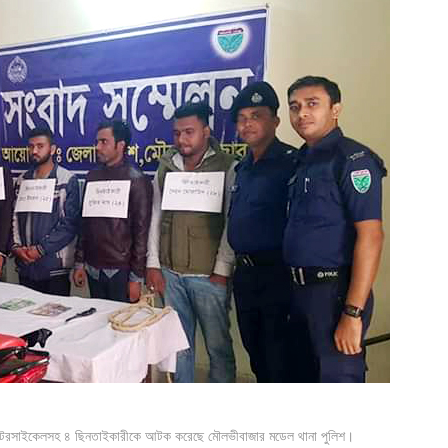
মোটরসাইকেলসহ ৪ ছিনতাইকারীকে আটক করেছে মৌলভীবাজার মডেল থানা পুলিশ।