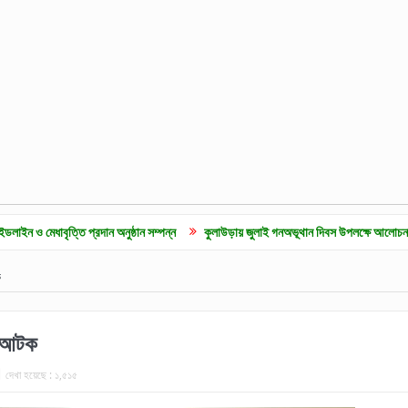
্তি প্রদান অনুষ্ঠান সম্পন্ন
কুলাউড়ায় জুলাই গনঅভূথান দিবস উপলক্ষে আলোচনা সভা
জুল
ক
ী আটক
দেখা হয়েছে :
১,৫১৫