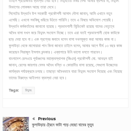
তাহলে প্রয়োজনীয় ব্যবস্থা নেয়া হবে। বিদ্যুতের বিষয় দেখা আমার ব্যাপার না, বিদ্যুৎ
বিভাগের লোকজন আছে তারা দেখে।
সিলেটের উদ্ধর্তন উপ সহকারী প্রকৌশলী আসাদ দৌলা জানান, আমি এখানে নতুন
এসেছি। এখনো সবকিছু গুছিয়ে উঠতে পারিনি। তবে এ বিষয়ে অভিযোগ পেয়েছি।
উদ্ধর্তন কর্মকর্তাদের জানানো হয়েছে। প্রভাবশালী সিন্ডিকেট রয়েছে যাদের নেতৃত্বে
অবৈধ বাসা দখল করে বিদ্যুৎ সংযোগ দিচ্ছে। তবে এরা যতই প্রভাবশালী হোক কাউকে
ছাড় দেয়া হবে না। এক প্রশ্নের জবাবে বলেন বাসা দখলমুক্ত করা আমার কাজ না।
কুলাউড়া থেকে মাসোয়ারা পান কিনা জানতে চাইলে বলেন, আমার আগে দীর্ঘ ১৩ বছর কাজ
করেছেন সিরাজুল ইসলাম খন্দকার। এব্যাপারে উনি ভালো বলতে পারবেন।
বাংলাদেশ রেলওয়ে পূর্বাঞ্চলের মহাব্যবস্থাপক (জিএম) প্রকৌশলী মো. আবদুল হাই
জানান, রেলের জায়গায় যেসব অবৈধ বস্তি ও কোয়ার্টার বাসা রয়েছে, সেগুলো উচ্ছেদের
কার্যক্রম পর্যায়ক্রমে চলছে। তাছাড়া অবৈধভাবে যারা বিদ্যুৎ সংযোগ দিয়েছে এবং নিয়েছে
তাদের বিরুদ্ধে আইনগত ব্যবস্থা নেয়া হবে।
Tags:
বিদ্যুৎ
Previous
কুলাউড়ায় ট্রেনে কাটা পড়ে মেছো বাঘের মৃত্যু