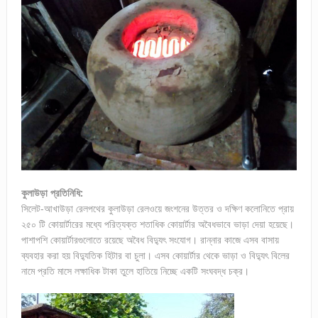
কুলাউড়া প্রতিনিধি:
সিলেট-আখাউড়া রেলপথের কুলাউড়া রেলওয়ে জংশনের উত্তর ও দক্ষিণ কলোনিতে প্রায়
২৫০ টি কোয়ার্টারের মধ্যে পরিত্যক্ত শতাধিক কোয়ার্টার অবৈধভাবে ভাড়া দেয়া হয়েছে।
পাশাপশি কোয়ার্টারগুলোতে রয়েছে অবৈধ বিদ্যুৎ সংযোগ। রান্নার কাজে এসব বাসায়
ব্যবহার করা হয় বিদ্যুতিক হিটার বা চুলা। এসব কোয়ার্টার থেকে ভাড়া ও বিদ্যুৎ বিলের
নামে প্রতি মাসে লক্ষাধিক টাকা তুলে হাতিয়ে নিচ্ছে একটি সংঘবদ্ধ চক্র।