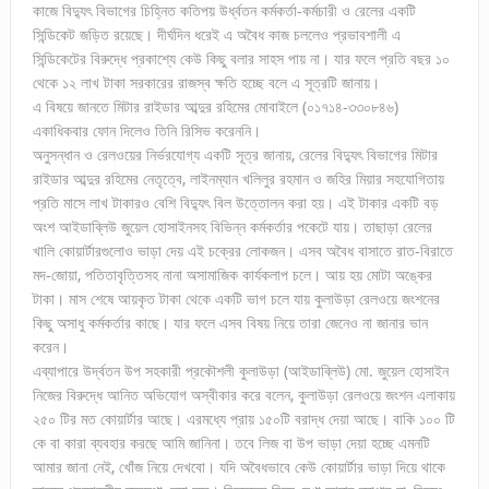
কাজে বিদ্যুৎ বিভাগের চিহ্নিত কতিপয় উর্ধ্বতন কর্মকর্তা-কর্মচারী ও রেলের একটি
সিন্ডিকেট জড়িত রয়েছে। দীর্ঘদিন ধরেই এ অবৈধ কাজ চললেও প্রভাবশালী এ
সিন্ডিকেটের বিরুদ্ধে প্রকাশ্যে কেউ কিছু বলার সাহস পায় না। যার ফলে প্রতি বছর ১০
থেকে ১২ লাখ টাকা সরকারের রাজস্ব ক্ষতি হচ্ছে বলে এ সূত্রটি জানায়।
এ বিষয়ে জানতে মিটার রাইডার আব্দুর রহিমের মোবাইলে (০১৭১৪-৩৩০৮৪৬)
একাধিকবার ফোন দিলেও তিনি রিসিভ করেননি।
অনুসন্ধান ও রেলওয়ের নির্ভরযোগ্য একটি সূত্র জানায়, রেলের বিদ্যুৎ বিভাগের মিটার
রাইডার আব্দুর রহিমের নেতৃত্বে, লাইনম্যান খলিলুর রহমান ও জহির মিয়ার সহযোগিতায়
প্রতি মাসে লাখ টাকারও বেশি বিদ্যুৎ বিল উত্তোলন করা হয়। এই টাকার একটি বড়
অংশ আইডাব্লিউ জুয়েল হোসাইনসহ বিভিন্ন কর্মকর্তার পকেটে যায়। তাছাড়া রেলের
খালি কোয়ার্টারগুলোও ভাড়া দেয় এই চক্রের লোকজন। এসব অবৈধ বাসাতে রাত-বিরাতে
মদ-জোয়া, পতিতাবৃত্তিসহ নানা অসামাজিক কার্যকলাপ চলে। আয় হয় মোটা অঙ্কের
টাকা। মাস শেষে আয়কৃত টাকা থেকে একটি ভাগ চলে যায় কুলাউড়া রেলওয়ে জংশনের
কিছু অসাধু কর্মকর্তার কাছে। যার ফলে এসব বিষয় নিয়ে তারা জেনেও না জানার ভান
করেন।
এব্যাপারে উর্দ্বতন উপ সহকারী প্রকৌশলী কুলাউড়া (আইডাব্লিউ) মো. জুয়েল হোসাইন
নিজের বিরুদ্ধে আনিত অভিযোগ অস্বীকার করে বলেন, কুলাউড়া রেলওয়ে জংশন এলাকায়
২৫০ টির মত কোয়ার্টার আছে। এরমধ্যে প্রায় ১৫০টি বরাদ্ধ দেয়া আছে। বাকি ১০০ টি
কে বা কারা ব্যবহার করছে আমি জানিনা। তবে লিজ বা উপ ভাড়া দেয়া হচ্ছে এমনটি
আমার জানা নেই, খোঁজ নিয়ে দেখবো। যদি অবৈধভাবে কেউ কোয়ার্টার ভাড়া দিয়ে থাকে