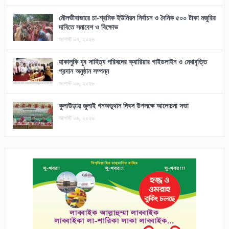
মৌলভীবাজারে চা-শ্রমিক ইউনিয়ন নির্বাচন ও দৈনিক ৫০০ টাকা মজুরির
দাবিতে সমাবেশ ও বিক্ষোভ
আগস্ট ০৭, ২০২৬
হাকালুকি যুব সাহিত্য পরিষদের ক্যারিয়ার গাইডলাইন ও মেধাবৃত্তি
প্রদান অনুষ্ঠান সম্পন্ন
আগস্ট ০৬, ২০২৬
কুলাউড়ায় জুলাই গনঅভূথান দিবস উপলক্ষে আলোচনা সভা
আগস্ট ০৬, ২০২৬