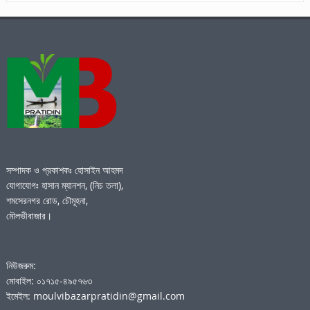
সম্পাদক ও প্রকাশকঃ হোসাইন আহমদ
যোগাযোগঃ হাসান ম্যানশন, (নিচ তলা),
শমসেরনগর রোড, চৌমূহনা,
মৌলভীবাজার।
নিউজরুম:
মোবাইল: ০১৭১৫-৪৯৫৭৬৩
ইমেইল: moulvibazarpratidin@gmail.com