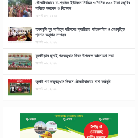
মৌলভীবাজারে চা-শ্রমিক ইউনিয়ন নির্বাচন ও দৈনিক ৫০০ টাকা মজুরির
দাবিতে সমাবেশ ও বিক্ষোভ
আগস্ট ০৭, ২০২৬
হাকালুকি যুব সাহিত্য পরিষদের ক্যারিয়ার গাইডলাইন ও মেধাবৃত্তি
প্রদান অনুষ্ঠান সম্পন্ন
আগস্ট ০৬, ২০২৬
কুলাউড়ায় জুলাই গনঅভূথান দিবস উপলক্ষে আলোচনা সভা
আগস্ট ০৬, ২০২৬
জুলাই গণ অভ্যুত্থান দিবসে মৌলভীবাজারে নানা কর্মসূচি
আগস্ট ০৫, ২০২৬