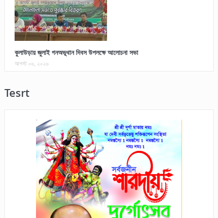
কুলাউড়ায় জুলাই গনঅভূথান দিবস উপলক্ষে আলোচনা সভা
আগস্ট ০৬, ২০২৬
Tesrt