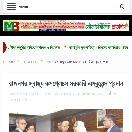
Menu
াকা মজুরির দাবিতে সমাবেশ ও বিক্ষোভ
হাকালুকি যুব সাহিত্য পরিষদের ক্যারিয়ার গাইডলাইন ও মেধাব
HOME
FEATURE
রাজনগর স্বাস্থ্য কমপ্লেক্সে সরকারি এম্বুলেন্স প্রদান
রাজনগর স্বাস্থ্য কমপ্লেক্সে সরকারি এম্বুলেন্স প্রদান
প্রকাশিত হয়েছে:
অক্টোবর ২৪, ২০১৮
সর্বশেষ আপডেট হয়েছে:
অক্টোবর ২৪, ২০১৮
দেখা
হয়েছে :
১,৪৯৩