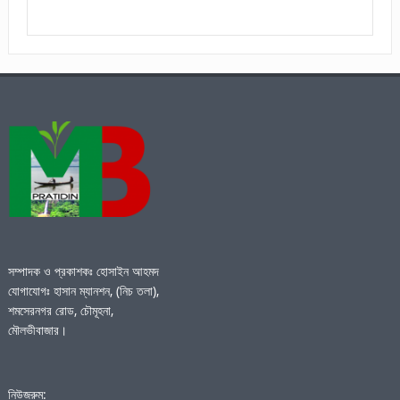
সম্পাদক ও প্রকাশকঃ হোসাইন আহমদ
যোগাযোগঃ হাসান ম্যানশন, (নিচ তলা),
শমসেরনগর রোড, চৌমূহনা,
মৌলভীবাজার।
নিউজরুম: