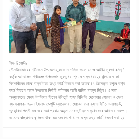
ষ্টাফ রিপোর্টার
মৌলভীবাজাবেব শ্রীমঙ্গল উপজেলায় ব্র্যাক সামাজিক ক্ষমতায়ন ও আইনি সুরক্ষা কর্মসুচি
কর্তৃক আয়োজিত শ্রীমঙ্গল উপজেলার ভুরভুরিয়া গ্রামে বাল্যবিবাহের ঝুকিতে থাকা
কিশোরীদের মাঝে বাল্যবিয়ের তথ্য কার্ড বিতরন করা হয়েছে।৭ ডিসেম্বর দুপুরে তথ্য
কার্ড বিতরণ করেন উপজেলা নির্বাহী অফিসার আলী রাজিব মাহমুদ মিঠুন। এ সময়
অন্যান্যদের মেধ্য উপস্থিত ছিলেন ইলিমেন্ট হাজং বিডিসি, দেলোয়ার হোসেন ও জেলা
ব্যবস্থাপক,নজরুল ইসলাম ডেপুটি ম্যানেজার , সোহেল রানা ক্যাপাসিটিডেভলাপমেন্ট,
ভুরভুরিয়া পল্লী সমাজের সভা প্রধান অমৃতা দোষাদ,উত্তম কুমার দেব অফিসার সেলপ।
এ সময় বাল্যবিয়ে ঝুকিতে থাকা ৬০ জন কিশোরিদের মধ্যে তথ্য কার্ড বিতরণ করা হয়