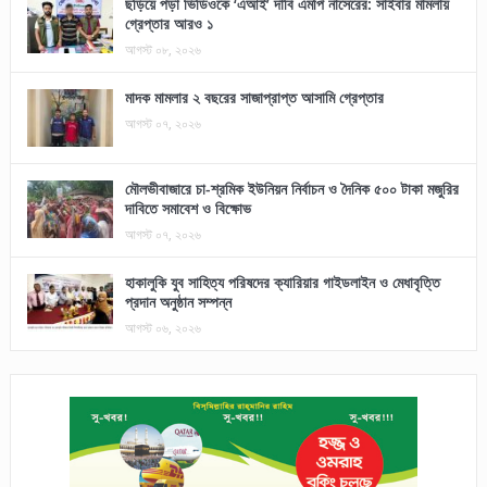
ছড়িয়ে পড়া ভিডিওকে ‘এআই’ দাবি এমপি নাসেরের: সাইবার মামলায়
গ্রেপ্তার আরও ১
আগস্ট ০৮, ২০২৬
মাদক মামলার ২ বছরের সাজাপ্রাপ্ত আসামি গ্রেপ্তার
আগস্ট ০৭, ২০২৬
মৌলভীবাজারে চা-শ্রমিক ইউনিয়ন নির্বাচন ও দৈনিক ৫০০ টাকা মজুরির
দাবিতে সমাবেশ ও বিক্ষোভ
আগস্ট ০৭, ২০২৬
হাকালুকি যুব সাহিত্য পরিষদের ক্যারিয়ার গাইডলাইন ও মেধাবৃত্তি
প্রদান অনুষ্ঠান সম্পন্ন
আগস্ট ০৬, ২০২৬