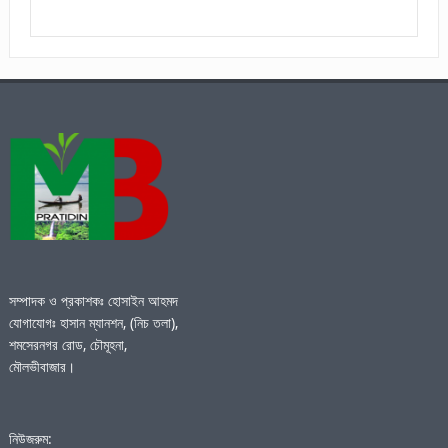
সম্পাদক ও প্রকাশকঃ হোসাইন আহমদ
যোগাযোগঃ হাসান ম্যানশন, (নিচ তলা),
শমসেরনগর রোড, চৌমূহনা,
মৌলভীবাজার।
নিউজরুম: