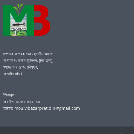
সম্পাদক ও প্রকাশকঃ হোসাইন আহমদ
যোগাযোগঃ হাসান ম্যানশন, (নিচ তলা),
শমসেরনগর রোড, চৌমূহনা,
মৌলভীবাজার।
নিউজরুম:
মোবাইল: ০১৭১৫-৪৯৫৭৬৩
ইমেইল: moulvibazarpratidin@gmail.com