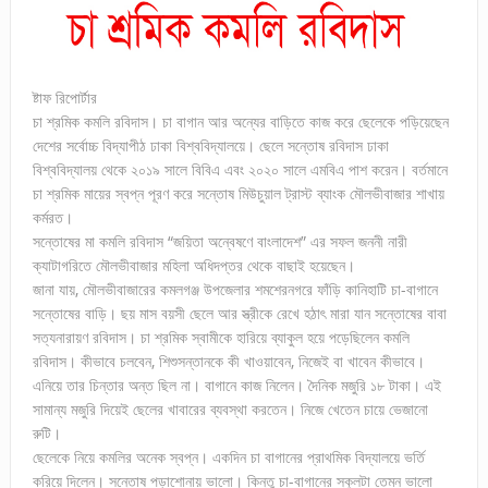
ষ্টাফ রিপোর্টার
চা শ্রমিক কমলি রবিদাস। চা বাগান আর অন্যের বাড়িতে কাজ করে ছেলেকে পড়িয়েছেন
দেশের সর্বোচ্চ বিদ্যাপীঠ ঢাকা বিশ্ববিদ্যালয়ে। ছেলে সন্তোষ রবিদাস ঢাকা
বিশ্ববিদ্যালয় থেকে ২০১৯ সালে বিবিএ এবং ২০২০ সালে এমবিএ পাশ করেন। বর্তমানে
চা শ্রমিক মায়ের স্বপ্ন পূরণ করে সন্তোষ মিউচুয়াল ট্রাস্ট ব্যাংক মৌলভীবাজার শাখায়
কর্মরত।
সন্তোষের মা কমলি রবিদাস “জয়িতা অন্বেষণে বাংলাদেশ” এর সফল জননী নারী
ক্যাটাগরিতে মৌলভীবাজার মহিলা অধিদপ্তর থেকে বাছাই হয়েছেন।
জানা যায়, মৌলভীবাজারের কমলগঞ্জ উপজেলার শমশেরনগরে ফাঁড়ি কানিহাটি চা-বাগানে
সন্তোষের বাড়ি। ছয় মাস বয়সী ছেলে আর স্ত্রীকে রেখে হঠাৎ মারা যান সন্তোষের বাবা
সত্যনারায়ণ রবিদাস। চা শ্রমিক স্বামীকে হারিয়ে ব্যাকুল হয়ে পড়েছিলেন কমলি
রবিদাস। কীভাবে চলবেন, শিশুসন্তানকে কী খাওয়াবেন, নিজেই বা খাবেন কীভাবে।
এনিয়ে তার চিন্তার অন্ত ছিল না। বাগানে কাজ নিলেন। দৈনিক মজুরি ১৮ টাকা। এই
সামান্য মজুরি দিয়েই ছেলের খাবারের ব্যবস্থা করতেন। নিজে খেতেন চায়ে ভেজানো
রুটি।
ছেলেকে নিয়ে কমলির অনেক স্বপ্ন। একদিন চা বাগানের প্রাথমিক বিদ্যালয়ে ভর্তি
করিয়ে দিলেন। সন্তোষ পড়াশোনায় ভালো। কিন্তু চা-বাগানের স্কুলটা তেমন ভালো