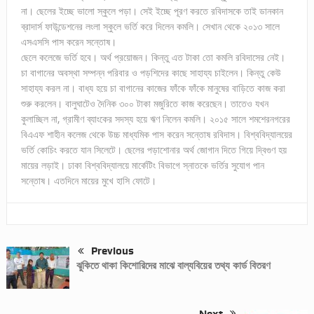
না। ছেলের ইচ্ছে ভালো স্কুলে পড়া। সেই ইচ্ছে পূরণ করতে রবিদাসকে তাই ডানকান
ব্রাদার্স ফাউন্ডেশনের লংলা স্কুলে ভর্তি করে দিলেন কমলি। সেখান থেকে ২০১৩ সালে
এসএসসি পাস করেন সন্তোষ।
ছেলে কলেজে ভর্তি হবে। অর্থ প্রয়োজন। কিন্তু এত টাকা তো কমলি রবিদাসের নেই।
চা বাগানের অবস্থা সম্পন্ন পরিবার ও পড়শিদের কাছে সাহায্য চাইলেন। কিন্তু কেউ
সাহায্য করল না। বাধ্য হয়ে চা বাগানের কাজের ফাঁকে ফাঁকে মানুষের বাড়িতে কাজ করা
শুরু করলেন। বালুঘাটেও দৈনিক ৩০০ টাকা মজুরিতে কাজ করেছেন। তাতেও যখন
কুলাচ্ছিল না, গ্রামীণ ব্যাংকের সদস্য হয়ে ঋণ নিলেন কমলি। ২০১৫ সালে শমশেরনগরের
বিএএফ শাহীন কলেজ থেকে উচ্চ মাধ্যমিক পাস করেন সন্তোষ রবিদাস। বিশ্ববিদ্যালয়ের
ভর্তি কোচিং করতে যান সিলেটে। ছেলের পড়াশোনার অর্থ জোগান দিতে গিয়ে দ্বিগুণ হয়
মায়ের লড়াই। ঢাকা বিশ্ববিদ্যালয়ে মার্কেটিং বিভাগে স্নাতকে ভর্তির সুযোগ পান
সন্তোষ। এতদিনে মায়ের মুখে হাসি ফোটে।
Previous
ঝুকিতে থাকা কিশোরিদের মাঝে বাল্যবিয়ের তথ্য কার্ড বিতরণ