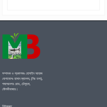
সম্পাদক ও প্রকাশকঃ হোসাইন আহমদ
যোগাযোগঃ হাসান ম্যানশন, (নিচ তলা),
শমসেরনগর রোড, চৌমূহনা,
মৌলভীবাজার।
নিউজরুম: