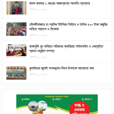
মাদক মামলার ২ বছরের সাজাপ্রাপ্ত আসামি গ্রেপ্তার
আগস্ট ০৭, ২০২৬
মৌলভীবাজারে চা-শ্রমিক ইউনিয়ন নির্বাচন ও দৈনিক ৫০০ টাকা মজুরির
দাবিতে সমাবেশ ও বিক্ষোভ
আগস্ট ০৭, ২০২৬
হাকালুকি যুব সাহিত্য পরিষদের ক্যারিয়ার গাইডলাইন ও মেধাবৃত্তি
প্রদান অনুষ্ঠান সম্পন্ন
আগস্ট ০৬, ২০২৬
কুলাউড়ায় জুলাই গনঅভূথান দিবস উপলক্ষে আলোচনা সভা
আগস্ট ০৬, ২০২৬