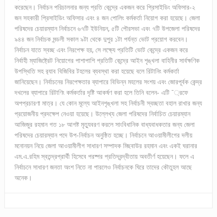
করেছেন। নির্বাচন পরিচালনার জন্য প্রতি কেন্দ্রে একজন করে প্রিসাইডিং অফিসার-২
জন সহকারী প্রিসাইডিং অফিসার এবং ৪ জন পোলিং কর্মকর্তা নিয়োগ করা হয়েছে। জেলা
পরিষদের চেয়ারম্যান নির্বাচনে ৬৭টি ইউনিয়ন, ৫টি পৌরসভা এবং ৭টি উপজেলা পরিষদের
৯৪৪ জন নির্বাচক মন্ডলী সকাল ৯টা থেকে দুপুর ১টা পর্যন্ত ভোট প্রয়োগ করবেন।
নির্বাচন যাতে স্বচ্ছ এবং নিরপেক্ষ হয়, সে লক্ষ্যে প্রতিটি ভোট কেন্দ্রে একজন করে
নির্বাহী ম্যাজিষ্ট্রেট নিয়োগের পাশাপাশি প্রতিটি কেন্দ্রে আইন শৃঙ্খলা বাহিনীর সার্বক্ষণিক
উপস্থিতি সহ র‌্যাব বিজিবির টহলের ব্যবস্থা করা হয়েছে বলে রিটানিং কর্মকর্তা
জানিয়েছেন। নির্বাচনের নিরপেক্ষতার ব্যাপারে বিভিন্ন মহলের সংশয় এবং জোরপূর্বক কেন্দ্র
দখলের ব্যাপারে রিটাণিং কর্মকর্তার দৃষ্টি আকর্ষণ করা হলে তিনি বলেন- এটি ¯্রফে
অপপ্রচারণা মাত্র। যে কোন মূল্যে আইনশৃঙ্খলা সহ নির্বাচনী স্বচ্ছতা বহাল রাখার জন্য
প্রয়োজনীয় প্রদক্ষেপ নেওয়া হয়েছে। উল্লেখ্য জেলা পরিষদের নির্বাচিত চেয়ারম্যান
আজিজুর রহমান গত ১৮ আগষ্ট মৃত্যুবরণ করলে সাংবিধানিক বাধ্যবাধকতার জন্য জেলা
পরিষদের চেয়ারম্যান পদে উপ-নির্বাচন অনুষ্ঠিত হচ্ছে। নির্বাচনে আওয়ামীলীগের দলীয়
মনোনয়ন নিয়ে জেলা আওয়ামীলীগ সাধারণ সম্পাদক মিছবাউর রহমান এবং একই ঘরানার
এম.এ.রহিম স্বতন্দ্রপ্রার্থী হিসেবে পরষ্পর প্রতিদ্বন্দ্বীতায় অবতীর্ণ হয়েছেন। ফলে এ
নির্বাচনে সাধারণ জনতা অংশ নিতে না পারলেও নির্বাচনকে ঘিরে তাদের কৌতুহল আছে
অনেক।