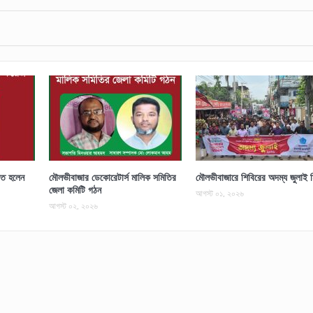
চিত হলেন
মৌলভীবাজার ডেকোরেটার্স মালিক সমিতির
মৌলভীবাজারে শিবিরের অদম্য জুলাই 
জেলা কমিটি গঠন
আগস্ট ০১, ২০২৬
আগস্ট ০২, ২০২৬