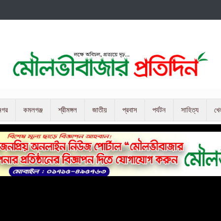
নগর
কমলগঞ্জ
শ্রীমঙ্গল
জাতীয়
প্রবাস
পর্যটন
সাহিত্য
খে