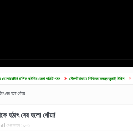
মালিক সমিতির জেলা কমিটি গঠন
মৌলভীবাজারে শিবিরের অদম্য জুলাই মিছিল
গণভোটের রায় ব
াৎ বের হলো ধোঁয়া!
কে হঠাৎ বের হলো ধোঁয়া!
দেখা হয়েছে :
১,০২৯