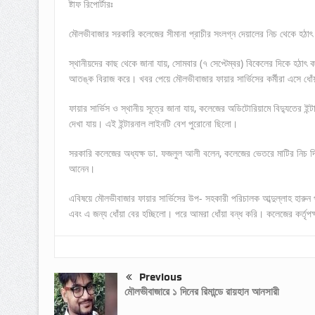
ষ্টাফ রিপোর্টারঃ
মৌলভীবাজার সরকারি কলেজের সীমানা প্রাচীর সংলগ্ন দেয়ালের নিচ থেকে হঠাৎ
স্থানীয়দের কাছ থেকে জানা যায়, সোমবার (৭ সেপ্টেম্বর) বিকেলের দিকে হঠাৎ
আতঙ্ক বিরাজ করে। খবর পেয়ে মৌলভীবাজার ফায়ার সার্ভিসের কর্মীরা এসে ধোঁয়
ফায়ার সার্ভিস ও স্থানীয় সূত্রে জানা যায়, কলেজের অডিটোরিয়ামে বিদ্যুতের ইন
দেখা যায়। এই ইন্টারনাল লাইনটি বেশ পুরোনো ছিলো।
সরকারি কলেজের অধ্যক্ষ ডা. ফজলুল আলী বলেন, কলেজের ভেতরে মাটির নিচ দিয়ে ন
আনেন।
এবিষয়ে মৌলভীবাজার ফায়ার সার্ভিসের উপ- সহকারী পরিচালক আব্দুল্লাহ হারুন 
এবং এ জন্য ধোঁয়া বের হচ্ছিলো। পরে আমরা ধোঁয়া বন্ধ করি। কলেজের কর্তৃ
Previous
মৌলভীবাজারে ১ দিনের রিমান্ডে রায়হান আনসারী