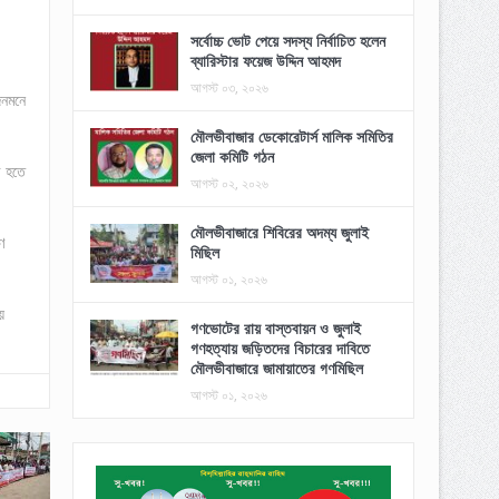
সর্বোচ্চ ভোট পেয়ে সদস্য নির্বাচিত হলেন
ব্যারিস্টার ফয়েজ উদ্দিন আহমদ
আগস্ট ০৩, ২০২৬
জনমনে
মৌলভীবাজার ডেকোরেটার্স মালিক সমিতির
জেলা কমিটি গঠন
র হতে
আগস্ট ০২, ২০২৬
মৌলভীবাজারে শিবিরের অদম্য জুলাই
ণ
মিছিল
আগস্ট ০১, ২০২৬
য়
গণভোটের রায় বাস্তবায়ন ও জুলাই
গণহত্যায় জড়িতদের বিচারের দাবিতে
মৌলভীবাজারে জামায়াতের গণমিছিল
আগস্ট ০১, ২০২৬