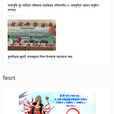
হাকালুকি যুব সাহিত্য পরিষদের ক্যারিয়ার গাইডলাইন ও মেধাবৃত্তি প্রদান অনুষ্ঠান
সম্পন্ন
আগস্ট ০৬, ২০২৬
কুলাউড়ায় জুলাই গনঅভূথান দিবস উপলক্ষে আলোচনা সভা
আগস্ট ০৬, ২০২৬
Tesrt