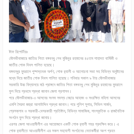
ষ্টাফ রিপোর্টারঃ
মৌলভীবাজারে জাতির পিতা বঙ্গবন্ধু শেখ মুজিবুর রহমানের ৪৫তম শাহাদত বার্ষিকী ও
জাতীয় শোক দিবস পালিত হয়েছে।
বঙ্গবন্ধুর ম্যুরালে পুষ্পস্তবক অর্পণ, শোক র‌্যালী ও আলোচনা সভা সহ বিভিন্ন অনুষ্টানের
মধ্যে দিয়ে জাতীয় শোক দিবস পালিত হয়েছে। শনিবার সকাল ৯ টায় মৌলভীবাজার
সরকারি উচ্চ বিদ্যালয়ে মাঠ প্রাঙ্গনে জাতির পিতা বঙ্গবন্ধু শেখ মুজিবুর রহমানের ম্যুরালে
ফুল দিয়ে প্রথমে শ্রদ্ধা জানান জেলা প্রশাসন।
পরে মৌলভীবাজার-৩ আসনের সংসদ সদস্য নেছার আহমদ ও সংরক্ষিত মহিলা আসনের
এমপি সৈয়দা জহুরা আলাউদ্দিন শ্রদ্ধা জানান। পরে পুলিশ সুপার, সিভিল সার্জন,
প্রেসক্লাব ও সরকারী-বেসরকারী প্রতিষ্টান, বিভিন্ন সামাজিক, সাংস্কৃতিক ও রাজনৈতিক
সংগঠন ফুল দিয়ে শ্রদ্ধা জানায়।
এরপর জেলা আওয়ামীলীগ এর আয়োজনে একটি শোক র‌্যালী শহর প্রদক্ষিন করে। এ
শোক র‌্যালীতে আওয়ামীলীগ এর সকল সহযোগী সংগঠনের নেতাকর্মীরা অংশ গ্রহন