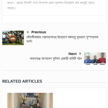
করেন। এছাড়া দিবসটি পালন উপলক্ষে জেলা প্রশাসন দিনব্যাপি নানা কমসূচি গ্রহন
করেছে।
Previous
মৌলভীবাজার প্রেসক্লাবের উদ্যোগে বঙ্গবন্ধু ম্যুরালে পুস্পস্তবক
অর্পণ
Next
কমলগঞ্জে বাংলাদেশ ফুটবল রেফারী কমিটি গঠন
RELATED ARTICLES