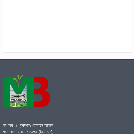
সম্পাদক ও প্রকাশকঃ হোসাইন আহমদ
যোগাযোগঃ হাসান ম্যানশন, (নিচ তলা),