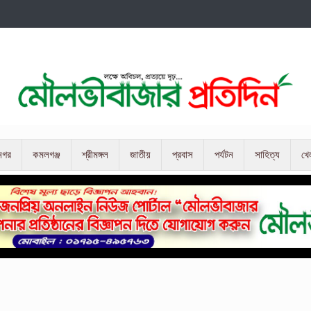
নগর
কমলগঞ্জ
শ্রীমঙ্গল
জাতীয়
প্রবাস
পর্যটন
সাহিত্য
খে