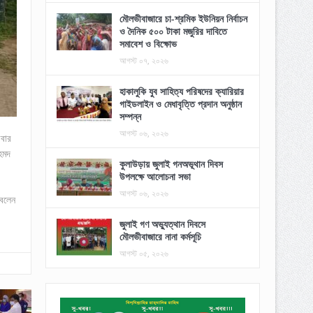
মৌলভীবাজারে চা-শ্রমিক ইউনিয়ন নির্বাচন
ও দৈনিক ৫০০ টাকা মজুরির দাবিতে
সমাবেশ ও বিক্ষোভ
আগস্ট ০৭, ২০২৬
হাকালুকি যুব সাহিত্য পরিষদের ক্যারিয়ার
গাইডলাইন ও মেধাবৃত্তি প্রদান অনুষ্ঠান
সম্পন্ন
আগস্ট ০৬, ২০২৬
রবার
হমদ
কুলাউড়ায় জুলাই গনঅভূথান দিবস
উপলক্ষে আলোচনা সভা
আগস্ট ০৬, ২০২৬
 বলেন
জুলাই গণ অভ্যুত্থান দিবসে
মৌলভীবাজারে নানা কর্মসূচি
আগস্ট ০৫, ২০২৬