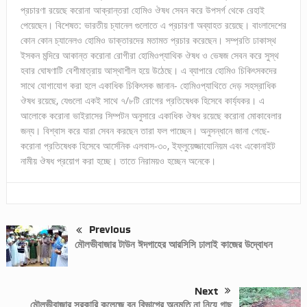
প্রচারণা রয়েছে করোনা আক্রান্তরা হোমিও ঔষধ সেবন করে উপসর্গ থেকে রেহাই
পেয়েছেন। বিশেষত: ভারতীয় চ্যানেল গুলোতে এ প্রচারণা অব্যাহত রয়েছে। বাংলাদেশের
কোন কোন চ্যানেলও হোমিও ডাক্তারদের মতামত প্রচার করেছেন। সম্প্রতি ঢাকাস্থ
ইসকন মন্দিরে আকান্ত করোনা রোগীরা হোমিওপ্যাথিক ঔষধ ও ভেষজ সেবন করে সুস্থ
হবার ঘোষণাটি বেশীমাত্রায় আস্থাশীল হয়ে উঠেছে। এ ব্যাপারে হোমিও চিকিৎসকদের
সাথে যোগাযোগ করা হলে একাধিক চিকিৎসক জানান- হোমিওপ্যাথিতে দেড় সহস্রাধিক
ঔষধ রয়েছে, যেগুলো একই সাথে ৭/৮টি রোগের প্রতিষেধক হিসেবে কার্য্যকর। এ
আলোকে করোনা ভাইরাসের সিম্পটন অনুসারে একাধিক ঔষধ রয়েছে করোনা মোকাবেলার
জন্য। বিশ্বাস করে যারা সেবন করছেন তারা ফল পাচ্ছেন। অনুসন্ধানে জানা গেছে-
করোনা প্রতিষেধক হিসেবে আর্সেনিক এলবাস-৩০, ইফ্লুয়েজ্জাযোনিয়ম এবং একোনাইট
নামীয় ঔষধ প্রয়োগ করা হচ্ছে। তাতে নিরাময়ও হচ্ছেন অনেকে।
Previous
মৌলভীবাজার টাউন ঈদগাহের আরসিসি ঢালাই কাজের উদ্বোধন
Next
মৌলভীবাজার সরকারি কলেজে বন বিভাগের অনুমতি না নিয়ে গাছ