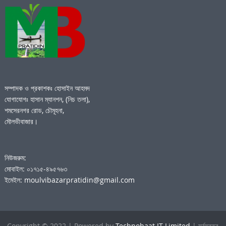
সম্পাদক ও প্রকাশকঃ হোসাইন আহমদ
যোগাযোগঃ হাসান ম্যানশন, (নিচ তলা),
শমসেরনগর রোড, চৌমূহনা,
মৌলভীবাজার।
নিউজরুম:
মোবাইল: ০১৭১৫-৪৯৫৭৬৩
ইমেইল: moulvibazarpratidin@gmail.com
Copyright © 2022 | Powered by
Technohaat IT Limited
| সর্বস্বত্ব