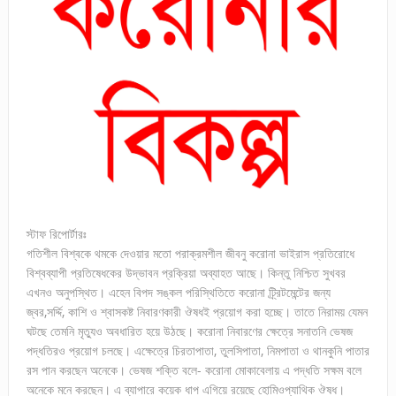
স্টাফ রিপোর্টারঃ
গতিশীল বিশ্বকে থমকে দেওয়ার মতো পরাক্রমশীল জীবনু করোনা ভাইরাস প্রতিরোধে
বিশ্বব্যাপী প্রতিষেধকের উদ্ভাবন প্রক্রিয়া অব্যাহত আছে। কিন্তু নিশ্চিত সুখবর
এখনও অনুপস্থিত। এহেন বিপদ সঙ্কল পরিস্থিতিতে করোনা ট্র্রিটমেন্টের জন্য
জ্বর,সর্দ্দি, কাশি ও শ্বাসকষ্ট নিবারণকারী ঔষধই প্রয়োগ করা হচ্ছে। তাতে নিরাময় যেমন
ঘটছে তেমনি মৃত্যুও অবধারিত হয়ে উঠছে। করোনা নিবারণের ক্ষেত্রে সনাতনি ভেষজ
পদ্ধতিরও প্রয়োগ চলছে। এক্ষেত্রে চিরতাপাতা, তুলসিপাতা, নিমপাতা ও থানকুনি পাতার
রস পান করছেন অনেকে। ভেষজ শক্তি বলে- করোনা মোকাবেলায় এ পদ্ধতি সক্ষম বলে
অনেকে মনে করছেন। এ ব্যাপারে কয়েক ধাপ এগিয়ে রয়েছে হোমিওপ্যাথিক ঔষধ।