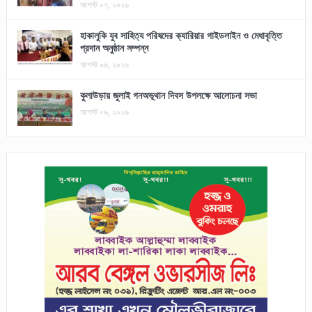
আগস্ট ০৭, ২০২৬
হাকালুকি যুব সাহিত্য পরিষদের ক্যারিয়ার গাইডলাইন ও মেধাবৃত্তি
প্রদান অনুষ্ঠান সম্পন্ন
আগস্ট ০৬, ২০২৬
কুলাউড়ায় জুলাই গনঅভূথান দিবস উপলক্ষে আলোচনা সভা
আগস্ট ০৬, ২০২৬