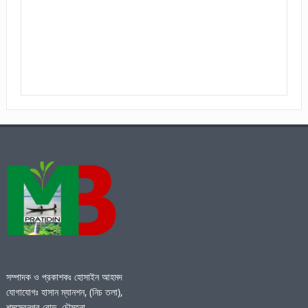
সম্পাদক ও প্রকাশকঃ হোসাইন আহমদ
যোগাযোগঃ হাসান ম্যানশন, (নিচ তলা),
শমসেরনগর রোড, চৌমূহনা,