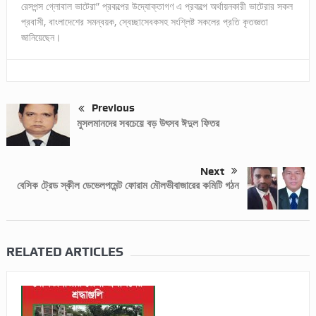
রেসপন্স গ্লোবাল ভাটেরা” প্রকল্পের উদ্যোক্তাগণ এ প্রকল্পে অর্থায়নকারী ভাটেরার সকল
প্রবাসী, বাংলাদেশের সমন্বয়ক, স্বেচ্ছাসেবকসহ সংশ্লিষ্ট সকলের প্রতি কৃতজ্ঞতা
জানিয়েছেন।
Previous
মুসলমানদের সবচেয়ে বড় উৎসব ঈদুল ফিতর
Next
বেসিক ট্রেড স্কীল ডেভেলপমেন্ট ফোরাম মৌলভীবাজারের কমিটি গঠন
RELATED ARTICLES