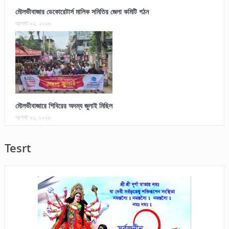
মৌলভীবাজার ডেকোরেটার্স মালিক সমিতির জেলা কমিটি গঠন
আগস্ট ০২, ২০২৬
মৌলভীবাজারে শিবিরের অদম্য জুলাই মিছিল
আগস্ট ০১, ২০২৬
Tesrt