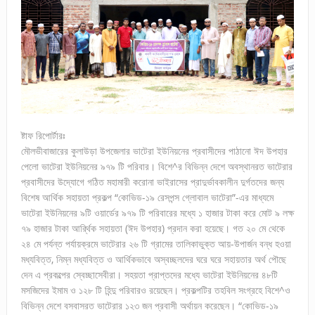
ষ্টাফ রিপোর্টারঃ
মৌলভীবাজারের কুলাউড়া উপজেলার ভাটেরা ইউনিয়নের প্রবাসীদের পাঠানো ঈদ উপহার
পেলো ভাটেরা ইউনিয়নের ৯৭৯ টি পরিবার। বিশে^র বিভিন্ন দেশে অবস্থানরত ভাটেরার
প্রবাসীদের উদ্যোগে গঠিত মহামারী করোনা ভাইরাসের প্রাদুর্ভাবকালীন দুর্গতদের জন্য
বিশেষ আর্থিক সহায়তা প্রকল্প “কোভিড-১৯ রেসপন্স গ্লোবাল ভাটেরা”-এর মাধ্যমে
ভাটেরা ইউনিয়নের ৯টি ওয়ার্ডের ৯৭৯ টি পরিবারের মধ্যে ১ হাজার টাকা করে মোট ৯ লক্ষ
৭৯ হাজার টাকা আর্র্থিক সহায়তা (ঈদ উপহার) প্রদান করা হয়েছে। গত ২০ মে থেকে
২৪ মে পর্যন্ত পর্যায়ক্রমে ভাটেরার ২৬ টি গ্রামের তালিকাভুক্ত আয়-উপার্জন বন্ধ হওয়া
মধ্যবিত্ত, নিম্ন মধ্যবিত্ত ও আর্থিকভাবে অস্বচ্ছলদের ঘরে ঘরে সহায়তার অর্থ পৌছে
দেন এ প্রকল্পের স্বেচ্ছাসেবীরা। সহয়তা প্রাপ্তদের মধ্যে ভাটেরা ইউনিয়নের ৪৮টি
মসজিদের ইমাম ও ১২৮ টি হিন্দু পরিবারও রয়েছেন। প্রকল্পটির তহবিল সংগ্রহে বিশে^ও
বিভিন্ন দেশে বসবাসরত ভাটেরার ১২৩ জন প্রবাসী অর্থায়ন করেছেন। “কোভিড-১৯