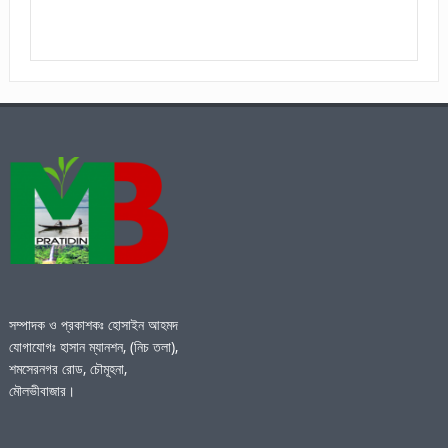
সম্পাদক ও প্রকাশকঃ হোসাইন আহমদ
যোগাযোগঃ হাসান ম্যানশন, (নিচ তলা),
শমসেরনগর রোড, চৌমূহনা,
মৌলভীবাজার।