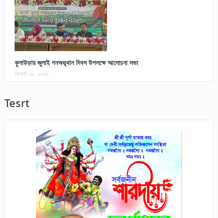
কুলাউড়ায় জুলাই গনঅভূথান দিবস উপলক্ষে আলোচনা সভা
আগস্ট ০৬, ২০২৬
Tesrt