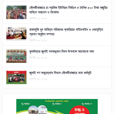
মৌলভীবাজারে চা-শ্রমিক ইউনিয়ন নির্বাচন ও দৈনিক ৫০০ টাকা মজুরির
দাবিতে সমাবেশ ও বিক্ষোভ
আগস্ট ০৭, ২০২৬
হাকালুকি যুব সাহিত্য পরিষদের ক্যারিয়ার গাইডলাইন ও মেধাবৃত্তি
প্রদান অনুষ্ঠান সম্পন্ন
আগস্ট ০৬, ২০২৬
কুলাউড়ায় জুলাই গনঅভূথান দিবস উপলক্ষে আলোচনা সভা
আগস্ট ০৬, ২০২৬
জুলাই গণ অভ্যুত্থান দিবসে মৌলভীবাজারে নানা কর্মসূচি
আগস্ট ০৫, ২০২৬