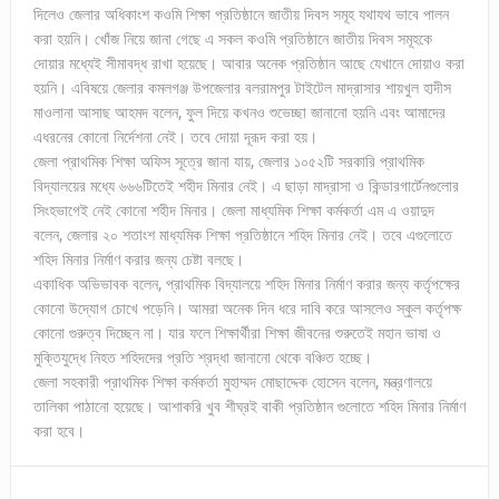
দিলেও জেলার অধিকাংশ কওমি শিক্ষা প্রতিষ্ঠানে জাতীয় দিবস সমূহ যথাযথ ভাবে পালন
করা হয়নি। খোঁজ নিয়ে জানা গেছে এ সকল কওমি প্রতিষ্ঠানে জাতীয় দিবস সমূহকে
দোয়ার মধ্যেই সীমাবদ্ধ রাখা হয়েছে। আবার অনেক প্রতিষ্ঠান আছে যেখানে দোয়াও করা
হয়নি। এবিষয়ে জেলার কমলগঞ্জ উপজেলার বলরামপুর টাইটেল মাদ্রাসার শায়খুল হাদীস
মাওলানা আসাছ আহমদ বলেন, ফুল দিয়ে কখনও শুভেচ্ছা জানানো হয়নি এবং আমাদের
এধরনের কোনো নির্দেশনা নেই। তবে দোয়া দূরূদ করা হয়।
জেলা প্রাথমিক শিক্ষা অফিস সূত্রে জানা যায়, জেলার ১০৫২টি সরকারি প্রাথমিক
বিদ্যালয়ের মধ্যে ৬৬৬টিতেই শহীদ মিনার নেই। এ ছাড়া মাদ্রাসা ও কিন্ডারগার্টেনগুলোর
সিংহভাগেই নেই কোনো শহীদ মিনার। জেলা মাধ্যমিক শিক্ষা কর্মকর্তা এম এ ওয়াদুদ
বলেন, জেলার ২০ শতাংশ মাধ্যমিক শিক্ষা প্রতিষ্ঠানে শহিদ মিনার নেই। তবে এগুলোতে
শহিদ মিনার নির্মাণ করার জন্য চেষ্টা বলছে।
একাধিক অভিভাবক বলেন, প্রাথমিক বিদ্যালয়ে শহিদ মিনার নির্মাণ করার জন্য কর্তৃপক্ষের
কোনো উদ্যোগ চোখে পড়েনি। আমরা অনেক দিন ধরে দাবি করে আসলেও স্কুল কর্তৃপক্ষ
কোনো গুরুত্ব দিচ্ছেন না। যার ফলে শিক্ষার্থীরা শিক্ষা জীবনের শুরুতেই মহান ভাষা ও
মুক্তিযুদ্ধে নিহত শহিদদের প্রতি শ্রদ্ধা জানানো থেকে বঞ্চিত হচ্ছে।
জেলা সহকারী প্রাথমিক শিক্ষা কর্মকর্তা মুহাম্মদ মোছাদ্দেক হোসেন বলেন, মন্ত্রণালয়ে
তালিকা পাঠানো হয়েছে। আশাকরি খুব শীঘ্রই বাকী প্রতিষ্ঠান গুলোতে শহিদ মিনার নির্মাণ
করা হবে।