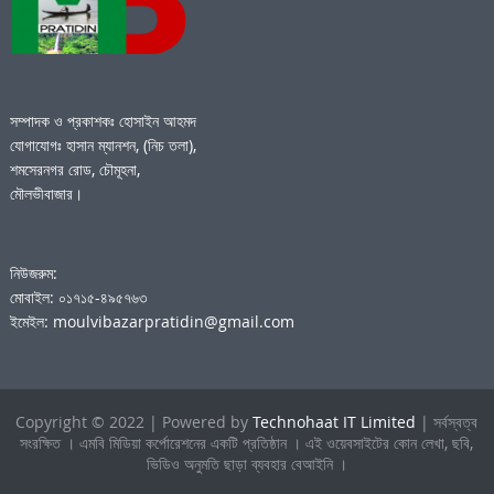
সম্পাদক ও প্রকাশকঃ হোসাইন আহমদ
যোগাযোগঃ হাসান ম্যানশন, (নিচ তলা),
শমসেরনগর রোড, চৌমূহনা,
মৌলভীবাজার।
নিউজরুম:
মোবাইল: ০১৭১৫-৪৯৫৭৬৩
ইমেইল: moulvibazarpratidin@gmail.com
Copyright © 2022 | Powered by
Technohaat IT Limited
| সর্বস্বত্ব
সংরক্ষিত । এমবি মিডিয়া কর্পোরেশনের একটি প্রতিষ্ঠান । এই ওয়েবসাইটের কোন লেখা, ছবি,
ভিডিও অনুমতি ছাড়া ব্যবহার বেআইনি ।