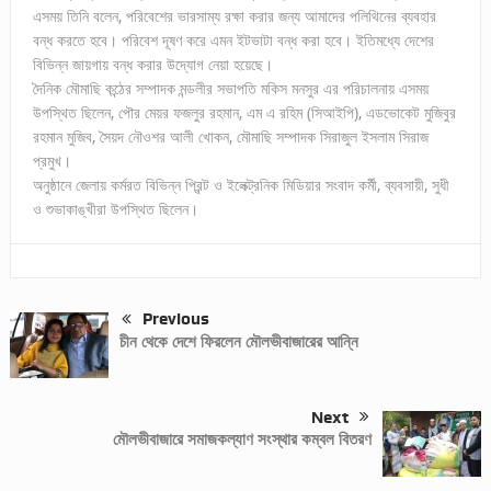
এসময় তিনি বলেন, পরিবেশের ভারসাম্য রক্ষা করার জন্য আমাদের পলিথিনের ব্যবহার
বন্ধ করতে হবে। পরিবেশ দূষণ করে এমন ইটভাটা বন্ধ করা হবে। ইতিমধ্যে দেশের
বিভিন্ন জায়গায় বন্ধ করার উদ্যোগ নেয়া হয়েছে।
দৈনিক মৌমাছি কন্ঠের সম্পাদক মন্ডলীর সভাপতি মকিস মনসুর এর পরিচালনায় এসময়
উপস্থিত ছিলেন, পৌর মেয়র ফজলুর রহমান, এম এ রহিম (সিআইপি), এডভোকেট মুজিবুর
রহমান মুজিব, সৈয়দ নৌওশর আলী খোকন, মৌমাছি সম্পাদক সিরাজুল ইসলাম সিরাজ
প্রমুখ।
অনুষ্ঠানে জেলায় কর্মরত বিভিন্ন প্রিন্ট ও ইলেক্ট্রনিক মিডিয়ার সংবাদ কর্মী, ব্যবসায়ী, সুধী
ও শুভাকাঙ্খীরা উপস্থিত ছিলেন।
Previous
চীন থেকে দেশে ফিরলেন মৌলভীবাজারের আন্নি
Next
মৌলভীবাজারে সমাজকল্যাণ সংস্থার কম্বল বিতরণ