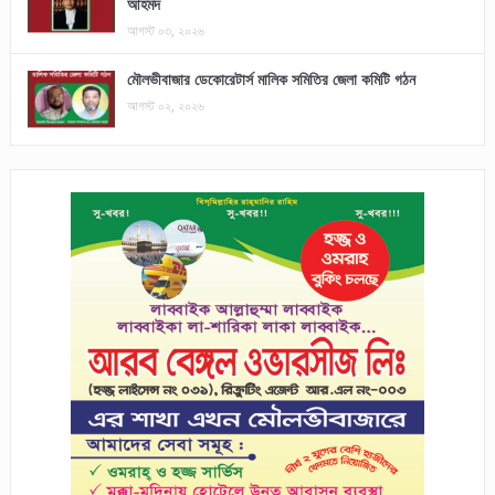
আহমদ
আগস্ট ০৩, ২০২৬
মৌলভীবাজার ডেকোরেটার্স মালিক সমিতির জেলা কমিটি গঠন
আগস্ট ০২, ২০২৬