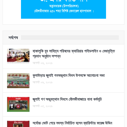
সর্বশেষ
হাকালুকি যুব সাহিত্য পরিষদের ক্যারিয়ার গাইডলাইন ও মেধাবৃত্তি
প্রদান অনুষ্ঠান সম্পন্ন
আগস্ট ০৬, ২০২৬
কুলাউড়ায় জুলাই গনঅভূথান দিবস উপলক্ষে আলোচনা সভা
আগস্ট ০৬, ২০২৬
জুলাই গণ অভ্যুত্থান দিবসে মৌলভীবাজারে নানা কর্মসূচি
আগস্ট ০৫, ২০২৬
সর্বোচ্চ ভোট পেয়ে সদস্য নির্বাচিত হলেন ব্যারিস্টার ফয়েজ উদ্দিন