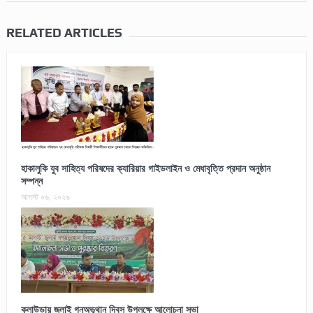
RELATED ARTICLES
হাকালুকি যুব সাহিত্য পরিষদের ক্যারিয়ার গাইডলাইন ও মেধাবৃত্তি প্রদান অনুষ্ঠান
সম্পন্ন
আগস্ট ০৬, ২০২৬
কুলাউড়ায় জুলাই গনঅভূথান দিবস উপলক্ষে আলোচনা সভা