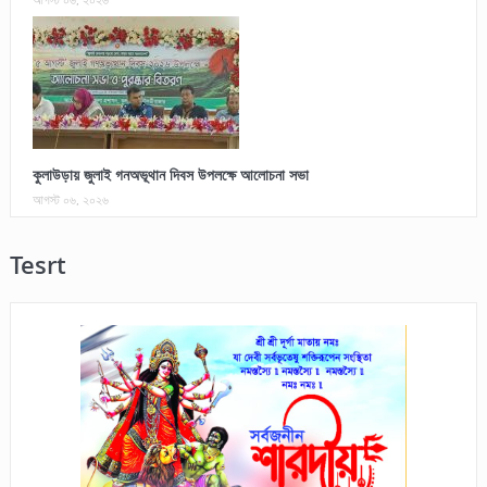
কুলাউড়ায় জুলাই গনঅভূথান দিবস উপলক্ষে আলোচনা সভা
আগস্ট ০৬, ২০২৬
Tesrt