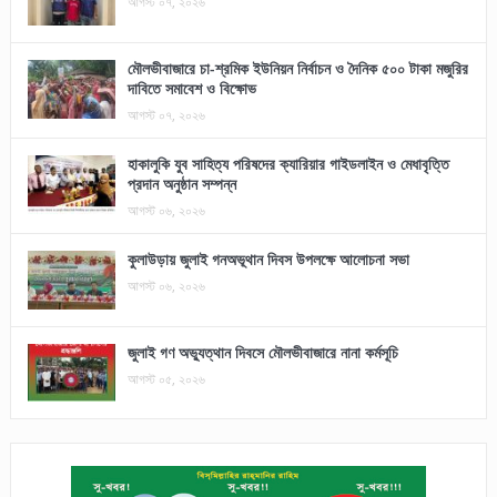
আগস্ট ০৭, ২০২৬
মৌলভীবাজারে চা-শ্রমিক ইউনিয়ন নির্বাচন ও দৈনিক ৫০০ টাকা মজুরির
দাবিতে সমাবেশ ও বিক্ষোভ
আগস্ট ০৭, ২০২৬
হাকালুকি যুব সাহিত্য পরিষদের ক্যারিয়ার গাইডলাইন ও মেধাবৃত্তি
প্রদান অনুষ্ঠান সম্পন্ন
আগস্ট ০৬, ২০২৬
কুলাউড়ায় জুলাই গনঅভূথান দিবস উপলক্ষে আলোচনা সভা
আগস্ট ০৬, ২০২৬
জুলাই গণ অভ্যুত্থান দিবসে মৌলভীবাজারে নানা কর্মসূচি
আগস্ট ০৫, ২০২৬