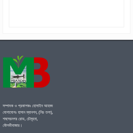
সম্পাদক ও প্রকাশকঃ হোসাইন আহমদ
যোগাযোগঃ হাসান ম্যানশন, (নিচ তলা),
শমসেরনগর রোড, চৌমূহনা,
মৌলভীবাজার।