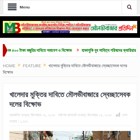
Menu
৫০০ টাকা মজুরির দাবিতে সমাবেশ ও বিক্ষোভ
হাকালুকি যুব সাহিত্য পরিষদের ক্যারিয়ার গাইডলাইন ও
HOME
FEATURE
খালেদার মুক্তির দাবিতে মৌলভীবাজারে স্বেচ্ছাসেবক দলের
বিক্ষোভ
খালেদার মুক্তির দাবিতে মৌলভীবাজারে স্বেচ্ছাসেবক
দলের বিক্ষোভ
প্রকাশিত হয়েছে:
ডিসেম্বর ০৯, ২০১৯
সর্বশেষ আপডেট হয়েছে:
ডিসেম্বর ০৯, ২০১৯
দেখা
হয়েছে :
১,৩১৯