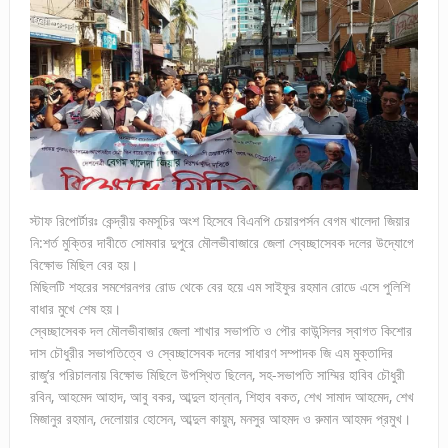
স্টাফ রিপোর্টারঃ কেন্দ্রীয় কমসূচির অংশ হিসেবে বিএনপি চেয়ারপর্সন বেগম খালেদা জিয়ার
নি:শর্ত মুক্তির দাবীতে সোমবার দুপুরে মৌলভীবাজারে জেলা স্বেচ্ছাসেবক দলের উদ্যোগে
বিক্ষোভ মিছিল বের হয়।
মিছিলটি শহরের সমশেরনগর রোড থেকে বের হয়ে এম সাইফুর রহমান রোডে এসে পুলিশি
বাধার মুখে শেষ হয়।
স্বেচ্ছাসেবক দল মৌলভীবাজার জেলা শাখার সভাপতি ও পৌর কাউন্সিলর স্বাগত কিশোর
দাস চৌধুরীর সভাপতিত্বে ও স্বেচ্ছাসেবক দলের সাধারণ সম্পাদক জি এম মুক্তাদির
রাজু’র পরিচালনায় বিক্ষোভ মিছিলে উপস্থিত ছিলেন, সহ-সভাপতি সাম্মির হাবিব চৌধুরী
রবিন, আহমেদ আহাদ, আবু বকর, আব্দুল হান্নান, শিহাব বকত, শেখ সামাদ আহমেদ, শেখ
মিজানুর রহমান, দেলোয়ার হোসেন, আব্দুল কায়ুম, মনসুর আহমদ ও রুমান আহমদ প্রমুখ।