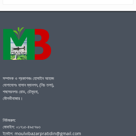
সম্পাদক ও প্রকাশকঃ হোসাইন আহমদ
যোগাযোগঃ হাসান ম্যানশন, (নিচ তলা),
শমসেরনগর রোড, চৌমূহনা,
মৌলভীবাজার।
নিউজরুম:
মোবাইল: ০১৭১৫-৪৯৫৭৬৩
ইমেইল: moulvibazarpratidin@gmail.com