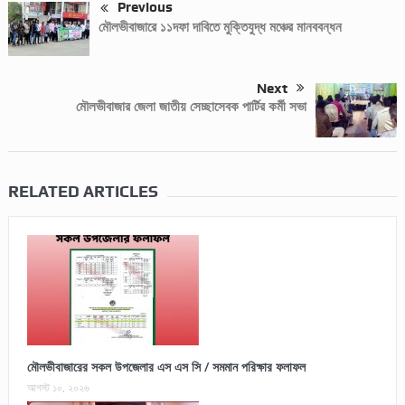
Previous
মৌলভীবাজারে ১১দফা দাবিতে মুক্তিযুদ্ধ মঞ্চের মানববন্ধন
Next
মৌলভীবাজার জেলা জাতীয় সেচ্ছাসেবক পার্টির কর্মী সভা
RELATED ARTICLES
মৌলভীবাজারের সকল উপজেলার এস এস সি / সমমান পরিক্ষার ফলাফল
আগস্ট ১০, ২০২৬