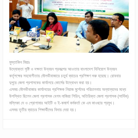
মুস্তাকিন মিয়াঃ
উদ্যোক্তা সৃষ্টি ও দক্ষতা উন্নয়ন প্রকল্পের আওতায় বাংলাদেশ বিনিয়োগ উন্নয়ন
কর্তৃপক্ষের সহযোগীতায় মৌলভীবাজারে চতুর্থ ব্যাচের প্রশিক্ষণ শুরু হয়েছে। রোববার
দুপুরে জেলা প্রশাসকের কার্যালয়ে কোর্সের উদ্বোধন করা হয়।
এসময় মৌলভীবাজার কার্যালয়ের প্রশিক্ষক নিয়াজ মুর্শেদের পরিচালনায় অন্যান্যদের মধ্যে
উপস্থিত ছিলেন জেলা প্রশাসক বেগম নাজিয়া শিরিন, অতিরিক্ত জেলা প্রশাসক (সার্বিক)
মল্লিকা দে ও প্রোগামার আইটি ও ই-কমার্স কর্মকর্তা কে এম কাওছার প্রমুখ।
এসময় তৃতীয় ব্যাচের শিক্ষার্থীদের বিদায় দেয়া হয়।