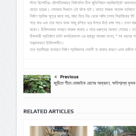
স্টাফ রিপোর্টারঃ মৌলভীবাজারে নির্মাণাধিন চীফ জুডিশিয়াল ম্যাজিস্ট্রেট আদাল
আহত হয়েছে। সোমবার বিকালে এই ঘটনা ঘটে। আহত ফারুক আহমদ বর্তমানে স
নির্মাণ শ্রমিক সূত্রে জানা যায়, মাছা দিয়ে নিচ থেকে অষ্টম তলায় সিরামিকের
পড়ে যায় এবং তার সাথে থাকা সাজু রশিতে ধরে উপরে উঠে রক্ষা পায়। তখন মাছ
করেন। চিকিৎসকরা বলছেন ফারুক মাথায় ও পায়ে গুরুত্বর আঘাত পেয়েছে। ত
ঠিকাদারী প্রতিষ্ঠান ডালি কনস্ট্রাকশন এর হুমায়ূন আহমদ বলেন, “ সব ধরনের
তত্ত্বাবধানে চিকিৎসাধীন।
তবে স্থানীয়রা বলেছেন নির্মাণ শ্রমিকদের সেফটি না থাকার কারণে এমন দুর্ঘটনা
Previous
জুড়ীতে শীমে মোজাইক রোগের আক্রমণ, ক্ষতিগ্রস্থ কৃষক
RELATED ARTICLES