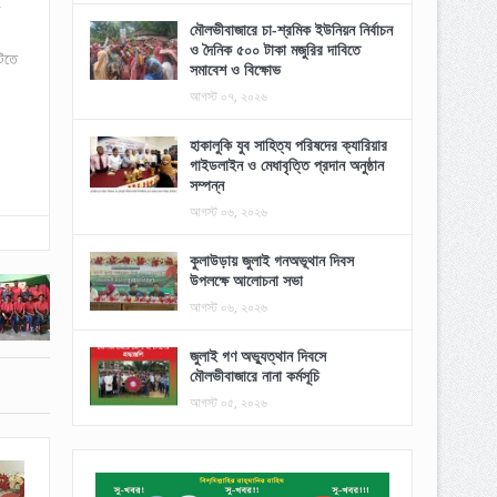
ব
মৌলভীবাজারে চা-শ্রমিক ইউনিয়ন নির্বাচন
ও দৈনিক ৫০০ টাকা মজুরির দাবিতে
টিতে
সমাবেশ ও বিক্ষোভ
আগস্ট ০৭, ২০২৬
হাকালুকি যুব সাহিত্য পরিষদের ক্যারিয়ার
গাইডলাইন ও মেধাবৃত্তি প্রদান অনুষ্ঠান
সম্পন্ন
আগস্ট ০৬, ২০২৬
কুলাউড়ায় জুলাই গনঅভূথান দিবস
উপলক্ষে আলোচনা সভা
আগস্ট ০৬, ২০২৬
জুলাই গণ অভ্যুত্থান দিবসে
মৌলভীবাজারে নানা কর্মসূচি
আগস্ট ০৫, ২০২৬