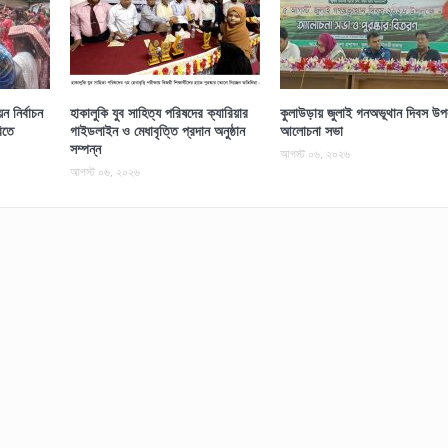
 নির্বাচন
হাকালুকি যুব সাহিত্য পরিষদের ক্যারিয়ার
কুলাউড়ায় জুলাই গনঅভূথান দিবস উপল
িতে
গাইডলাইন ও মেধাবৃত্তি প্রদান অনুষ্ঠান
আলোচনা সভা
সম্পন্ন
আগস্ট ০৬, ২০২৬
আগস্ট ০৬, ২০২৬