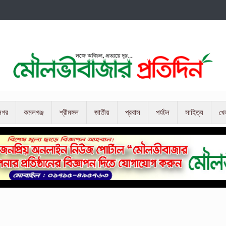
নগর
কমলগঞ্জ
শ্রীমঙ্গল
জাতীয়
প্রবাস
পর্যটন
সাহিত্য
খে