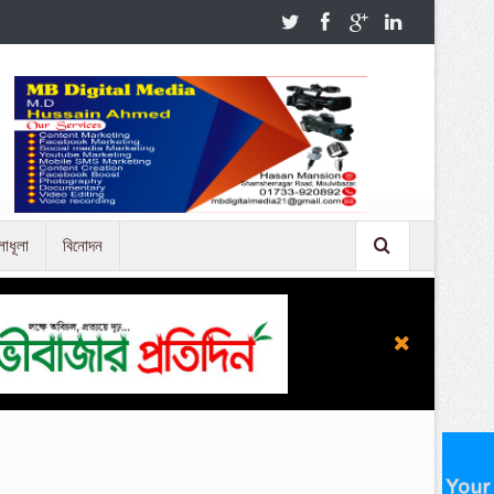
লাধূলা
বিনোদন