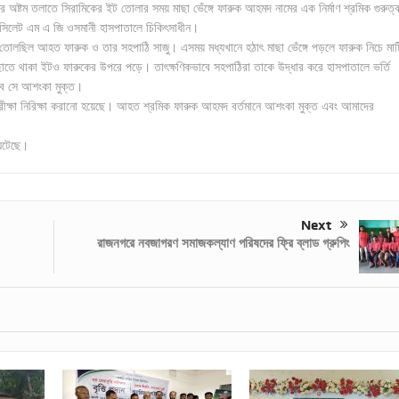
তের অষ্টম তলাতে সিরামিকের ইট তোলার সময় মাছা ভেঁঙ্গে ফারুক আহমদ নামের এক নির্মাণ শ্রমিক গুরুত্
িলেট এম এ জি ওসমানী হাসপাতালে চিকিৎসাধীন।
 ইট তোলছিল আহত ফারুক ও তার সহপাঠি সাজু। এসময় মধ্যখানে হঠাৎ মাছা ভেঁঙ্গে পড়লে ফারুক নিচে মা
াতে থাকা ইটও ফারুকের উপরে পড়ে। তাৎক্ষণিকভাবে সহপাঠিরা তাকে উদ্ধার করে হাসপাতালে ভর্তি
বে সে আশংকা মুক্ত।
 পরীক্ষা নিরিক্ষা করানো হয়েছে। আহত শ্রমিক ফারুক আহমদ বর্তমানে আশংকা মুক্ত এবং আমাদের
 ঘটেছে।
Next
রাজনগরে নবজাগরণ সমাজকল্যাণ পরিষদের ফ্রি ব্লাড গ্রুপিং