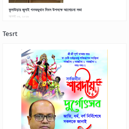
কুলাউড়ায় জুলাই গনঅভূথান দিবস উপলক্ষে আলোচনা সভা
আগস্ট ০৬, ২০২৬
Tesrt