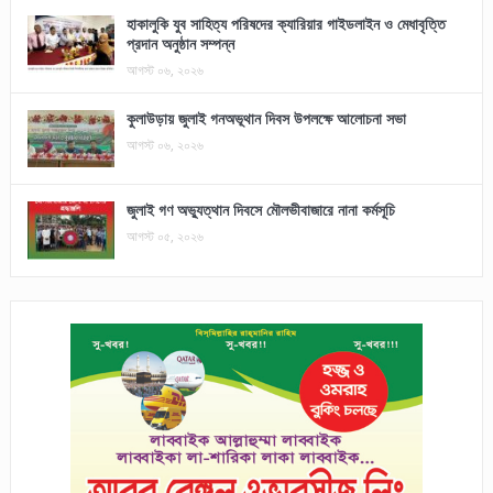
হাকালুকি যুব সাহিত্য পরিষদের ক্যারিয়ার গাইডলাইন ও মেধাবৃত্তি
প্রদান অনুষ্ঠান সম্পন্ন
আগস্ট ০৬, ২০২৬
কুলাউড়ায় জুলাই গনঅভূথান দিবস উপলক্ষে আলোচনা সভা
আগস্ট ০৬, ২০২৬
জুলাই গণ অভ্যুত্থান দিবসে মৌলভীবাজারে নানা কর্মসূচি
আগস্ট ০৫, ২০২৬