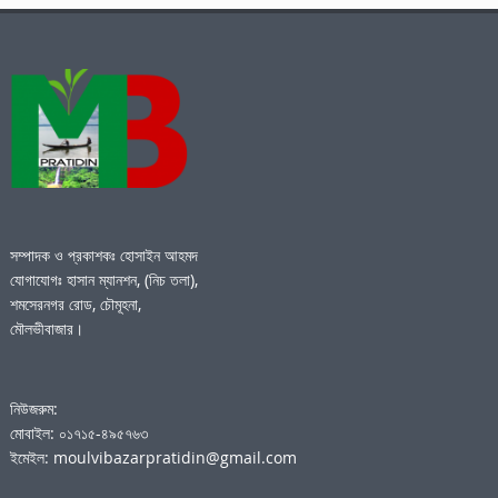
সম্পাদক ও প্রকাশকঃ হোসাইন আহমদ
যোগাযোগঃ হাসান ম্যানশন, (নিচ তলা),
শমসেরনগর রোড, চৌমূহনা,
মৌলভীবাজার।
নিউজরুম:
মোবাইল: ০১৭১৫-৪৯৫৭৬৩
ইমেইল: moulvibazarpratidin@gmail.com