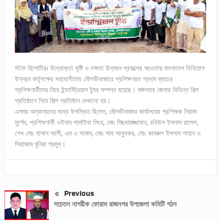
স্টাফ রিপোর্টারঃ উদ্যোক্তা সৃষ্টি ও দক্ষতা উন্নয়ন প্রকল্পের আওতায় বাংলাদেশ বিনিয়োগ
উন্নয়ন কর্তৃপক্ষের সহযোগীতায় মৌলভীবাজারে প্রশিক্ষণরত প্রথম ব্যাচের
প্রশিক্ষণার্থীদের নিয়ে ইন্ডাস্ট্রিয়াল ট্যুর সম্পন্ন হয়েছে। মঙ্গলবার জেলার বিভিন্ন শিল্প
প্রতিষ্ঠানে নিয়ে শিল্প প্রতিষ্ঠান দেখানো হয়।
এসময় অন্যান্যদের মধ্যে উপস্থিত ছিলেন, মৌলভীবাজার কার্যালয়ের প্রশিক্ষক নিয়াজ
মুর্শেদ, প্রশিক্ষণার্থী ওইনাম পামইৈবা সিংহ, মোঃ মিছবাহুজ্জামান, রবিউল ইসলাম রাসেল,
শেখ মোঃ হাসান আলী, এম এ সামাদ, মোঃ শাহ আবুবকর, মোঃ কামরুল ইসলাম শাহান ও
সিরাজাম মুনিরা প্রমুখ।
Previous
সচেতন নাগরীক ফোরাম রাজনগর উপজেলা কমিটি গঠন