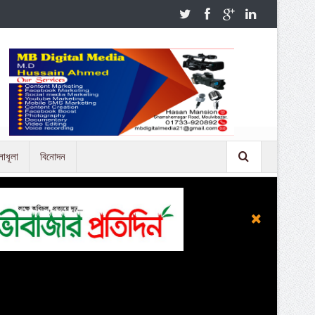
লাধূলা
বিনোদন