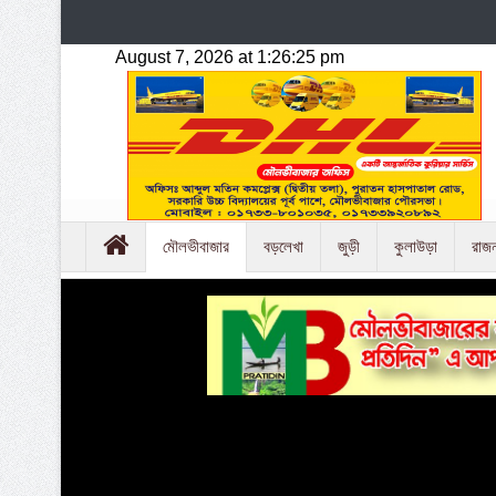
মৌলভীবাজার
বড়লেখা
জুড়ী
কুলাউড়া
রাজ