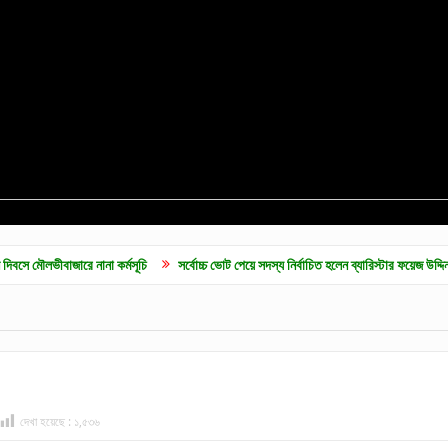
রে নানা কর্মসূচি
সর্বোচ্চ ভোট পেয়ে সদস্য নির্বাচিত হলেন ব্যারিস্টার ফয়েজ উদ্দিন আহমদ
ম
দেখা হয়েছে :
১,৫৩৬