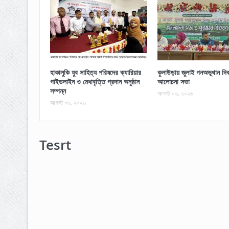
হাকালুকি যুব সাহিত্য পরিষদের ক্যারিয়ার
কুলাউড়ায় জুলাই গনঅভূথান দিব
গাইডলাইন ও মেধাবৃত্তি প্রদান অনুষ্ঠান
আলোচনা সভা
সম্পন্ন
আগস্ট ০৬, ২০২৬
আগস্ট ০৬, ২০২৬
Tesrt