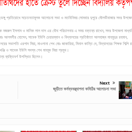
হ ও ডেঙ্গু প্রতিরোধে সচেতনতামূলক আলোচনা সভা ও মতবিনিময় সোমবার দুপুরে মৌলভীবাজার সদর উপজে
িক্ষক নজরুল ইসলাম ও মানিক লাল দাস এর যৌথ পরিচালনায় এ সময় বক্তব্য রাখেন, সদর উপজেলা মাধ্য
মোঃ আলমগীর হোসেন, সাবেক ইউপি চেয়ারম্যান ও বিদ্যালয়ের প্রতিষ্ঠাতা আলহাজ্ব মাহমুদুর রহমান,
ালয়ের সভাপতি এরশাদ মিয়া, মাওলানা শেখ মোঃ জাকারিয়া, মিনাল কান্তি দে, বিদ্যালয়ের শিক্ষক শিল্পি র
খঞ্জি ও সাবেক ইউপি সদস্য শেখ মাহমুদ মিয়া প্রমুখ।
ান্য ব্যক্তিবর্গ উপস্থিত ছিলেন।
Next
জুড়ীতে কর্মব্যবস্থ্যাপনা কমিঠির আলোচনা সভা