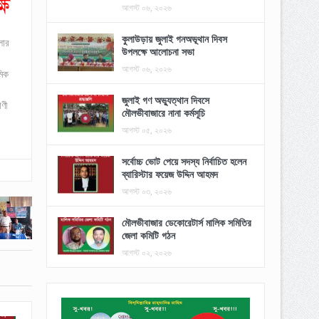
আগস্ট ০৬, ২০২৬
কুলাউড়ায় জুলাই গনঅভূথান দিবস
লার
উপলক্ষে আলোচনা সভা
আগস্ট ০৬, ২০২৬
মিক
জুলাই গণ অভ্যুত্থান দিবসে
াণী
মৌলভীবাজারে নানা কর্মসূচি
আগস্ট ০৫, ২০২৬
সর্বোচ্চ ভোট পেয়ে সদস্য নির্বাচিত হলেন
ব্যারিস্টার ফয়েজ উদ্দিন আহমদ
আগস্ট ০৩, ২০২৬
মৌলভীবাজার ডেকোরেটার্স মালিক সমিতির
জেলা কমিটি গঠন
আগস্ট ০২, ২০২৬