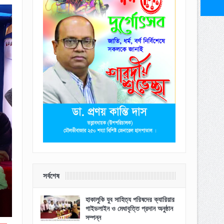
সর্বশেষ
হাকালুকি যুব সাহিত্য পরিষদের ক্যারিয়ার
গাইডলাইন ও মেধাবৃত্তি প্রদান অনুষ্ঠান
সম্পন্ন