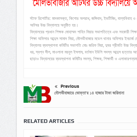
স্টাফ রিপোর্টার: মাদকাসক্ত, কিশোর অপরাধ, জঙ্গিবাদ, ইভটিজিং, বাল্যবিবা
আটঘর উচ্চ বিদ্যালয়ে অনুষ্ঠিত হয়।
বিদ্যালয়ের প্রধান শিক্ষক মোহাম্মদ শাহিন মিয়ার সভাপতিত্বে এবং সহকারী শ
শিক্ষা অফিসার আব্দুস সামাদ মিয়া, মৌলভীবাজার মডেল থানার অফিসার ইনচার্জ 
বিদ্যালয় ব্যবস্থাপনা কমিটির সভাপতি মোঃ জরিফ মিয়া, দুঘর শ্রীমতি উচ্চ বিদ্য
ধর, স্বপ্ন সীল, মাওলানা ময়নুল ইসলাম, বর্তমান ইউপি সদস্য আব্দুস ছত্তার আ
ছাড়াও বিদ্যালয়ের ব্যবস্থাপনা কমিটির সদস্য, শিক্ষক, শিক্ষার্থী ও এলাকারগন্যম
Previous
মৌলভীবাজারে ভোক্তা’র ১৪ হাজার টাকা জরিমানা
RELATED ARTICLES