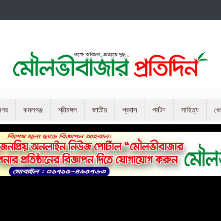
নগর
কমলগঞ্জ
শ্রীমঙ্গল
জাতীয়
প্রবাস
পর্যটন
সাহিত্য
খে