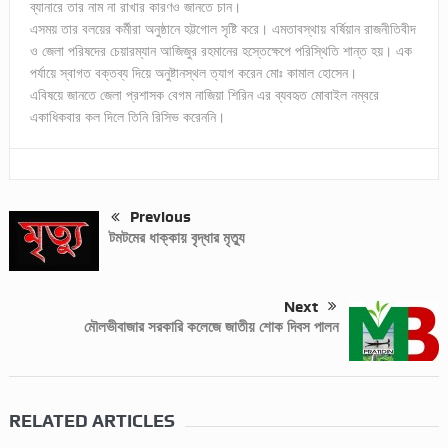
ব্যানারে তার নাম না রাখার কারণও জানতে চান।
এসময় তার বলয়ের কর্মীরা অনুষ্ঠানে হট্টগোল সৃষ্টি করে। এমতাবস্থায় বর্ষিয়ান রাজনীতিবীদ
ও জেলা পরিষদের চেয়ারম্যান আজিজুর রহমানের হস্তেক্ষেপে পরিস্থিতি শান্ত হয়। এক
পর্যায়ে স্বাগত বক্তব্য দিয়ে অনুষ্টানস্থল ত্যাগ করেন মোঃ কামাল হোসেন।
এবিষয়ে জানতে জেলা প্রশাসক বেগম নাজিয়া শিরিন এর ব্যবহৃত মোবাইল নম্বরে
একাধিকবার কল দিলে তিনি রিসিভ করেননি।
Previous
টমটমের ধাক্কায় বৃদ্ধার মৃত্যু
Next
মৌলভীবাজার সরকারি কলেজে জাতীয় শোক দিবস পালন
RELATED ARTICLES