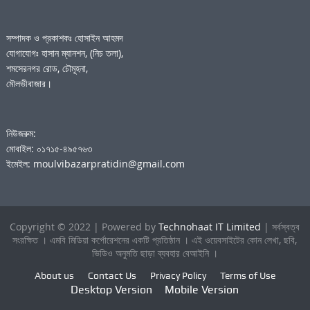
সম্পাদক ও প্রকাশকঃ হোসাইন আহমদ
যোগাযোগঃ হাসান ম্যানশন, (নিচ তলা),
শমসেরনগর রোড, চৌমূহনা,
মৌলভীবাজার।
নিউজরুম:
মোবাইল: ০১৭১৫-৪৯৫৭৬৩
ইমেইল: moulvibazarpratidin@gmail.com
Copyright © 2022 | Powered by
Technohaat IT Limited
| সর্বস্বত্ব
সংরক্ষিত । এমবি মিডিয়া কর্পোরেশনের একটি প্রতিষ্ঠান । এই ওয়েবসাইটের কোন লেখা, ছবি,
ভিডিও অনুমতি ছাড়া ব্যবহার বেআইনি ।
About us
Contact Us
Privacy Policy
Terms of Use
Desktop Version
Mobile Version