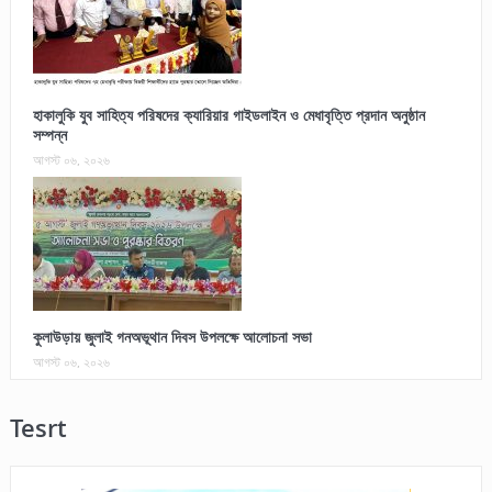
হাকালুকি যুব সাহিত্য পরিষদের ক্যারিয়ার গাইডলাইন ও মেধাবৃত্তি প্রদান অনুষ্ঠান
সম্পন্ন
আগস্ট ০৬, ২০২৬
কুলাউড়ায় জুলাই গনঅভূথান দিবস উপলক্ষে আলোচনা সভা
আগস্ট ০৬, ২০২৬
Tesrt