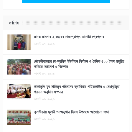
সর্বশেষ
মাদক মামলার ২ বছরের সাজাপ্রাপ্ত আসামি গ্রেপ্তার
আগস্ট ০৭, ২০২৬
মৌলভীবাজারে চা-শ্রমিক ইউনিয়ন নির্বাচন ও দৈনিক ৫০০ টাকা মজুরির
দাবিতে সমাবেশ ও বিক্ষোভ
আগস্ট ০৭, ২০২৬
হাকালুকি যুব সাহিত্য পরিষদের ক্যারিয়ার গাইডলাইন ও মেধাবৃত্তি
প্রদান অনুষ্ঠান সম্পন্ন
আগস্ট ০৬, ২০২৬
কুলাউড়ায় জুলাই গনঅভূথান দিবস উপলক্ষে আলোচনা সভা
আগস্ট ০৬, ২০২৬