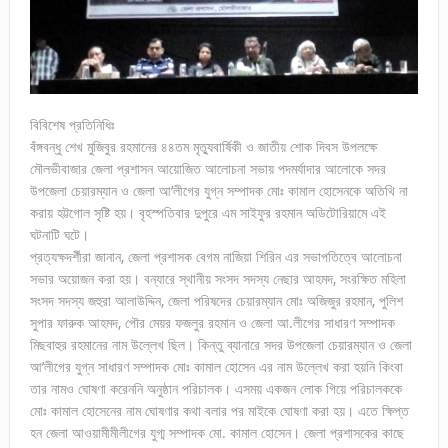
বিবিশেষ প্রতিনিধিঃ
বঁঙ্গবন্ধু শেখ মুজিবুর রহমানের ৪৪তম মৃত্যুবার্ষিকী ও জাতীয় শোক দিবস উপলক্ষে
মৌলভীবাজার জেলা প্রশাসন আয়োজিত আলোচনা সভায় পদমর্যাদার আলোকে সদর
উপজেলা চেয়ারম্যান ও জেলা আ’লীগের যুগ্ন সম্পাদক মোঃ কামাল হোসেনকে অতিথি না
করায় হট্টগোল সৃষ্টি হয়। বৃহস্পতিবার দুপুরে এম সাইফুর রহমান অডিটোরিয়ামে এই
ঘটনাটি ঘটে।
প্রত্যক্ষদর্শীরা জানান, জেলা প্রশাসক বেগম নাজিয়া শিরিন এর সভাপতিত্বে আলোচনা
সভার অয়োজন করা হয়। বন্যারে স্থানীয় সংসদ সদস্য নেছার আহমদ, সংরক্ষিত মহিলা
সংসদ সদস্য জহুরা আলাউদ্দিন, জেলা পরিষদের চেয়ারম্যান মোঃ অজিজুর রহমান, পুলিশ
সুপার ফারুক আহমদ, পৌর মেয়র ফজলুর রহমান ও জেলা আ.লীগের সাধারণ সম্পাদক
মিছবাহুর রহমানের নাম উল্লেখ ছিল। কিন্তু ব্যানারে সদর উপজেলা চেয়ারম্যান ও জেলা
আ’লীগের যুগ্ন সাধারণ সম্পাদক মোঃ কামাল হোসেন এর নাম উল্লেখ করা হয়নি কিংবা
তার নামও ঘোষণা করেননি অনুষ্ঠান পরিচালক। এসময় একজন লোক গিয়ে পরিচালককে
মোঃ কামাল হোসেনের নাম ঘোষণার কথা বলার পর মাইকে ঘোষণা করা হয়। এতে ক্ষিপ্ত
হন জেলা আওয়ামীমীলীগের যুগ্ম সম্পাদক মো. কামাল হোসেন। জেলা প্রশাসকের কাছে