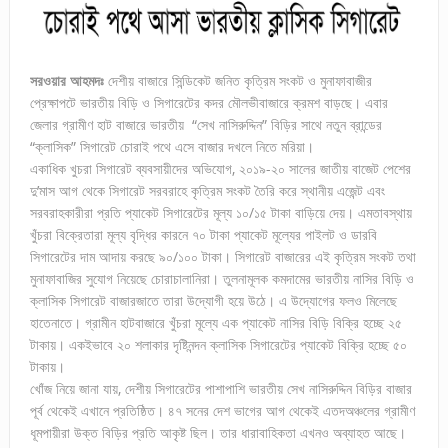
সরওয়ার আহমদঃ
দেশীয় বাজারে সিন্ডিকেট জনিত কৃত্রিম সংকট ও মুনাফাবাজীর
প্রেক্ষাপটে ভারতীয় বিড়ি ও সিগারেটের কদর মৌলভীবাজারে ক্রমশ বাড়ছে। এবার
জেলার গ্রামীণ হাট বাজারে ভারতীয় “সেখ নাসিরুদ্দিন” বিড়ির সাথে নতুন ব্রান্ডের
“ক্লাসিক” সিগারেট চোরাই পথে এসে বাজার দখলে নিতে মরিয়া।
একাধিক খুচরা সিগারেট ব্যবসায়ীদের অভিযোগ, ২০১৯-২০ সালের জাতীয় বাজেট পেশের
দু’মাস আগ থেকে সিগারেট সরবরাহে কৃত্রিম সংকট তৈরি করে স্থানীয় এজেন্ট এবং
সরবরাহকারীরা প্রতি প্যাকেট সিগারেটের মূল্য ১০/১৫ টাকা বাড়িয়ে দেয়। এমতাবস্থায়
খুঁচরা বিক্রেতারা মূল্য বৃদ্ধির কারনে ৭০ টাকা প্যাকেট মূল্যের পাইলট ও ডারবি
সিগারেটের দাম আদায় করছে ৯০/১০০ টাকা। সিগারেট বাজারের এই কৃত্রিম সংকট তথা
মুনাফাবাজির সুযোগ নিয়েছে চোরাচালানিরা। তুলনামূলক কমদামের ভারতীয় নাসির বিড়ি ও
ক্লাসিক সিগারেট বাজারজাতে তারা উদ্যোগী হয়ে উঠে। এ উদ্যোগের ফলও মিলেছে
হাতেনাতে। গ্রামীন হাটবাজারে খুঁচরা মূল্যে এক প্যাকেট নাসির বিড়ি বিক্রি হচ্ছে ২৫
টাকায়। একইভাবে ২০ শলাকার দৃষ্টিনন্দন ক্লাসিক সিগারেটের প্যাকেট বিক্রি হচ্ছে ৫০
টাকায়।
খোঁজ নিয়ে জানা যায়, দেশীয় সিগারেটের পাশাপাশি ভারতীয় সেখ নাসিরুদ্দিন বিড়ির বাজার
পূর্ব থেকেই এখানে প্রতিষ্ঠিত। ৪৭ সনের দেশ ভাগের আগ থেকেই এতদঅঞ্চলের গ্রামীণ
ধূমপায়ীরা উক্ত বিড়ির প্রতি আকৃষ্ট ছিল। তার ধারাবাহিকতা এখনও অব্যাহত আছে।