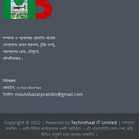
সম্পাদক ও প্রকাশকঃ হোসাইন আহমদ
যোগাযোগঃ হাসান ম্যানশন, (নিচ তলা),
শমসেরনগর রোড, চৌমূহনা,
মৌলভীবাজার।
নিউজরুম:
মোবাইল: ০১৭১৫-৪৯৫৭৬৩
ইমেইল: moulvibazarpratidin@gmail.com
Copyright © 2022 | Powered by
Technohaat IT Limited
| সর্বস্বত্ব
সংরক্ষিত । এমবি মিডিয়া কর্পোরেশনের একটি প্রতিষ্ঠান । এই ওয়েবসাইটের কোন লেখা, ছবি,
ভিডিও অনুমতি ছাড়া ব্যবহার বেআইনি ।