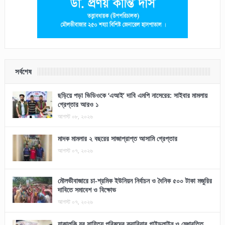
সর্বশেষ
ছড়িয়ে পড়া ভিডিওকে ‘এআই’ দাবি এমপি নাসেরের: সাইবার মামলায়
গ্রেপ্তার আরও ১
আগস্ট ০৮, ২০২৬
মাদক মামলার ২ বছরের সাজাপ্রাপ্ত আসামি গ্রেপ্তার
আগস্ট ০৭, ২০২৬
মৌলভীবাজারে চা-শ্রমিক ইউনিয়ন নির্বাচন ও দৈনিক ৫০০ টাকা মজুরির
দাবিতে সমাবেশ ও বিক্ষোভ
আগস্ট ০৭, ২০২৬
হাকালুকি যুব সাহিত্য পরিষদের ক্যারিয়ার গাইডলাইন ও মেধাবৃত্তি