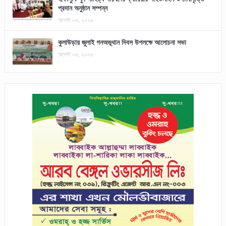
প্রদান অনুষ্ঠান সম্পন্ন
আগস্ট ০৬, ২০২৬
কুলাউড়ায় জুলাই গনঅভূথান দিবস উপলক্ষে আলোচনা সভা
আগস্ট ০৬, ২০২৬