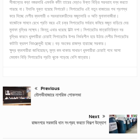
সীমান্তের কড়া নজরদারি এমনকি কাঁটা তারের বেড়াও উক্ত বিড়ির সরবরাহ বন্ধ করতে
পারছে না। ইদানিং যুক্ত হয়েছে সিগারেট। সিগারেটের এই নতুন বাজারের পথ প্রশস্থ
করে দিচ্ছে দেশীয় ব্যবসায়ী ও সরবরাহকারীদের মজুতদারি ও অতি মুনাফাবাজীরা।
বাজেটকে সামনে রেখে প্রতি বছর এই চক্র সিগারেটের সর্বরাহ কমিয়ে মজুত বাড়িয়ে দেয়
মুনাফা বৃদ্ধির লক্ষ্যে। কিন্তু এবার ধরেছে উল্টা দশা। সিগারেটের মাত্রাতিরিক্ত দর
বৃদ্ধির কারনে ধূমপায়ীরা চোরাই সিগারেটের উপর নির্ভরশীল হয়ে উঠায় দেশীয় সিগারেটের
কাটতি ক্রমশ নি¤œমুখী হচ্ছে। বড় অংকের রাজস্ব হারাচ্ছে সরকার।
ক্ষুদ্র ব্যবসায়ীরা জানিয়েছেন, মূল্য কম থাকায় সাধারণ ধূমপায়ীরা চোরাই পথে আসা
মেহমান বিড়ি সিগারেটের প্রতি ঝুকে পড়েছে বেশি মাত্রায়।
Previous
মৌলভীবাজারে নাগরিক শোকসভা
Next
রাজনগরে সরকারি ধান সংগ্রহ করতে বিকল্প উদ্যোগ