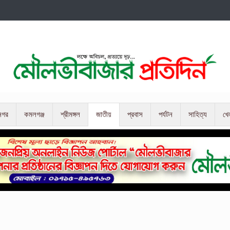
নগর
কমলগঞ্জ
শ্রীমঙ্গল
জাতীয়
প্রবাস
পর্যটন
সাহিত্য
খে