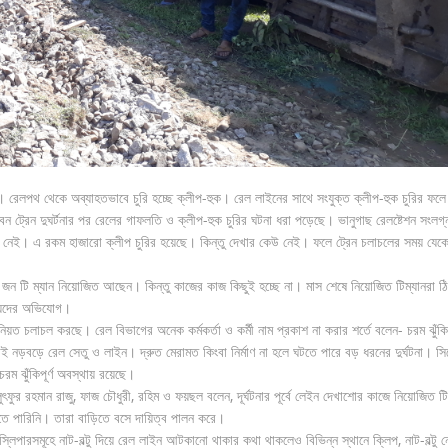
 রেলপথ থেকে অব্যাহতভাবে চুরি হচ্ছে ক্লীপ-হুক। রেল লাইনের সাথে সংযুক্ত ক্লীপ-হুক চুরির ফলে দ
রেন দুঘর্টনার পর রেলের গাফলতি ও ক্লীপ-হুক চুরির ঘটনা ধরা পড়েছে। ভানুগাছ রেলষ্টেশন সংলগ্
 নেই। এ রকম হাজারো ক্লীপ চুরির হয়েছে। কিন্তু দেখার কেউ নেই। ফলে ট্রেন চলাচলের সময় যে
ন টি ম্যান নিয়োজিত আছেন। কিন্তু কাজের কাজ কিছুই হচ্ছে না। মাস শেষে নিয়োজিত টিম্যানরা ঠ
নীয়দের অভিযোগ।
য়ত চলাচল করছে। রেল বিভাগের অনেক কর্মকর্তা ও কর্মী নাম প্রকাশ না করার শর্তে বলেন- চরম ঝুঁকিপূ
ড়ে রেল সেতু ও লাইন। দ্রুত মেরামত কিংবা নির্মাণ না হলে ঘটতে পারে বড় ধরনের দুর্ঘটনা। সি
ম ঝুঁকিপূর্ণ অবস্থায় রয়েছে।
ুর রহমান রাজু, ফাজ চৌধুরী, রহিম ও ফয়ছল বলেন, দূর্ঘটনার পূর্বে লেইন দেখাশোর কাজে নিয়োজিত টি
তে পারিনি। তারা বাড়িতে বসে দায়িত্ব পালন করে।
্লিপারসমূহে নাট-বল্টু দিয়ে রেল লাইন আটকানো থাকার কথা থাকলেও বিভিন্ন স্থানে ক্লিপ, নাট-বল্টু 