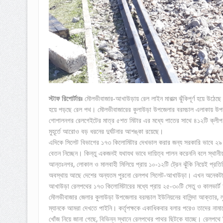
স্টাফ রিপোর্টারঃ
মৌলভীবাজার-আখাউড়ায় রেল লাইন মারাত্ম ঝুঁকিপূর্ণ হয়ে উঠেছে।
হয়ে পড়ছে রেল পথ। মৌলভীবাজারের কুলাউড়া উপজেলার বরমচাল এলাকায় উপবন ট্
গোপালনগর রেলগেইটের মাত্র ৫শত মিটার এর মধ্যে পাতের সাথে ৪১২টি ক্লীপ
মুহূর্তে আরোও বড় ধরনের দুর্ঘটনার আশঙ্কা রয়েছে।
এদিকে সিলেট বিভাগের ১৭৩ কিলোমিটার দেখভাল করার জন্য সরকারি ভাবে ২৯ জ
বেতন নিচ্ছেন। কিন্তু একজনই যথাযথ ভাবে দায়িত্ব পালন করেননি বলে স্থা
আন্তঃনগর, লোকাল ও মালবাহী মিলিয়ে প্রায় ১০-১২টি ট্রেন ঝুঁকি নিয়েই প্রতিনি
অবস্থায় আছে দেশের অন্যতম পুরনো রেলপথ সিলেট-আখাউড়া। এখন অনেকটাই নড়ব
আখাউড়া রেলপথের ১৭৩ কিলোমিটারের মধ্যে প্রায় ২৫-৩০টি সেতু ও কালভার্ট চর
মৌলভীবাজার জেলার কুলাউড়া উপজেলার বরমচাল ইউনিয়নের বাসিন্দা আক্তার, লুৎফ
ম্যানকে আমরা দেখতে পাইনি। কর্তৃপক্ষকে একাধিকবার বলার পরেও তাদের নামা
খোঁজ নিয়ে জানা গেছে, বিভিন্ন স্থানে রেলপথের পাথর ছিটকে যাচ্ছে। রেলপথে স