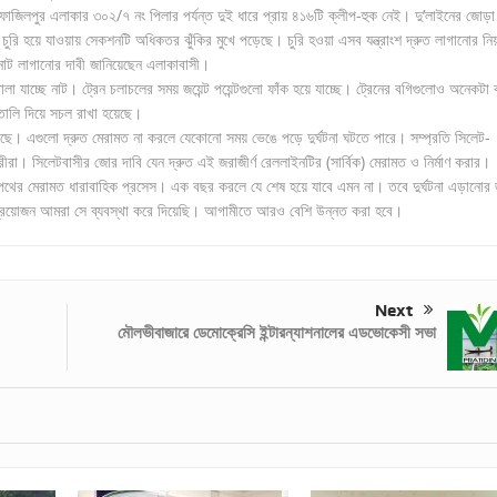
ফাজিলপুর এলাকার ৩০২/৭ নং পিলার পর্যন্ত দুই ধারে প্রায় ৪১৬টি ক্লীপ-হুক নেই। দু’লাইনের জোড়া
ট চুরি হয়ে যাওয়ায় সেকশনটি অধিকতর ঝুঁকির মুখে পড়েছে। চুরি হওয়া এসব যন্ত্রাংশ দ্রুত লাগানোর নি
নাট লাগানোর দাবী জানিয়েছেন এলাকাবাসী।
া যাচ্ছে নাট। ট্রেন চলাচলের সময় জয়েন্ট পয়েন্টগুলো ফাঁক হয়ে যাচ্ছে। ট্রেনের বগিগুলোও অনেকটা
ালি দিয়ে সচল রাখা হয়েছে।
ছে। এগুলো দ্রুত মেরামত না করলে যেকোনো সময় ভেঙে পড়ে দুর্ঘটনা ঘটতে পারে। সম্প্রতি সিলেট-
ীরা। সিলেটবাসীর জোর দাবি যেন দ্রুত এই জরাজীর্ণ রেললাইনটির (সার্বিক) মেরামত ও নির্মাণ করার।
থের মেরামত ধারাবাহিক প্রসেস। এক বছর করলে যে শেষ হয়ে যাবে এমন না। তবে দুর্ঘটনা এড়ানোর 
া প্রয়োজন আমরা সে ব্যবস্থা করে দিয়েছি। আগামীতে আরও বেশি উন্নত করা হবে।
Next
মৌলভীবাজারে ডেমোক্রেসি ইন্টারন্যাশনালের এডভোকেসী সভা