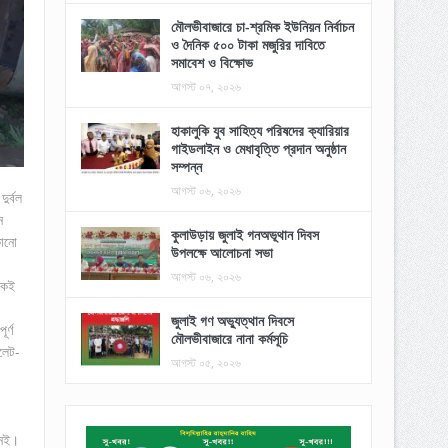
মৌলভীবাজারে চা-শ্রমিক ইউনিয়ন নির্বাচন
ও দৈনিক ৫০০ টাকা মজুরির দাবিতে
সমাবেশ ও বিক্ষোভ
আগস্ট ০৭, ২০২৬
হাকালুকি যুব সাহিত্য পরিষদের ক্যারিয়ার
গাইডলাইন ও মেধাবৃত্তি প্রদান অনুষ্ঠান
সম্পন্ন
আগস্ট ০৬, ২০২৬
ুর্বল
ন
কুলাউড়ায় জুলাই গনঅভূথান দিবস
কোনো
উপলক্ষে আলোচনা সভা
আগস্ট ০৬, ২০২৬
িকই
জুলাই গণ অভ্যুত্থান দিবসে
র্ণ
মৌলভীবাজারে নানা কর্মসূচি
লেট-
আগস্ট ০৫, ২০২৬
নেই।