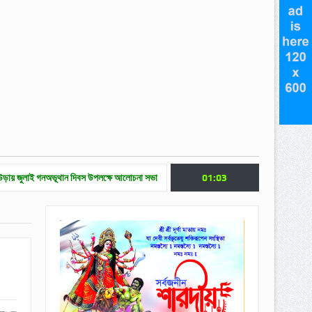
ভূথান দিবস উপলক্ষে আলোচনা সভা
জুলাই গণ অভ্যুত্থান দিবসে মৌলভীবাজারে নানা কর্মসূচি
01:03