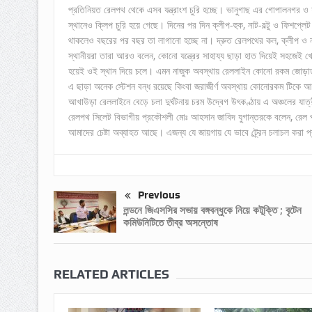
প্রতিনিয়ত রেলপথ থেকে এসব যন্ত্রাংশ চুরি হচ্ছে। ভানুগাছ এর গোপালনগর ও 
স্থানেও ক্লিপ চুরি হয়ে গেছে। দিনের পর দিন ক্লীপ-হুক, নাট-বল্টু ও ফিশপ্লে
থাকলেও বছরের পর বছর তা লাগানো হচ্ছে না। দ্রুত রেলপথের কল, ক্লীপ ও 
স্থানীয়রা তারা আরও বলেন, কোনো যন্ত্রের সাহায্য ছাড়া হাত দিয়েই সহজেই খোল
হয়েই ওই স্থান দিয়ে চলে। এমন নাজুক অবস্থায় রেললাইন কোনো রকম জোড়াত
এ ছাড়া অনেক স্টেশন বন্ধ রয়েছে কিংবা জরাজীর্ণ অবস্থায় কোনোরকম টিকে আ
আখাউড়া রেললাইনে বেড়ে চলা দুর্ঘটনায় চরম উদ্বেগ উৎকণ্ঠায় এ অঞ্চলের যাত্র
রেলপথ সিলেট বিভাগীয় প্রকৌশলী মোঃ আহসান জাবিদ যুগান্তরকে বলেন, রেল প
আমাদের চেষ্টা অব্যাহত আছে। এজন্য যে জায়গায় যে ভাবে ট্র্রেন চলাচল কর
Previous
লন্ডনে জিএসসির সভায় বঙ্গবন্ধুকে নিয়ে কটূক্তি ; বৃটেন
কমিউনিটিতে তীব্র অসন্তোষ
RELATED ARTICLES