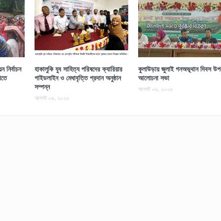
 নির্বাচন
হাকালুকি যুব সাহিত্য পরিষদের ক্যারিয়ার
কুলাউড়ায় জুলাই গনঅভূথান দিবস উপল
িতে
গাইডলাইন ও মেধাবৃত্তি প্রদান অনুষ্ঠান
আলোচনা সভা
সম্পন্ন
আগস্ট ০৬, ২০২৬
আগস্ট ০৬, ২০২৬