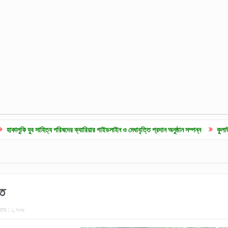
সাহিত্য পরিষদের ক্যারিয়ার গাইডলাইন ও মেধাবৃত্তি প্রদান অনুষ্ঠান সম্পন্ন
কুলাউড়ায় জুলাই গনঅ
তে
েছে :
১,৭৩৬