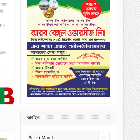
 দেয়া
য়ম
 কাত
জন্য
আর্কাইভ
আর্কাইভ