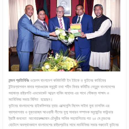
লন্ডন প্রতিনিধিঃ
ওয়েলস বাংলাদেশ কমিউনিটি ইন ইউকে ও বৃটেনের কার্ডিফের
ইন্টারন্যাশনাল মাদার ল্যাংগুয়েজ মনুমেন্ট তথা শহীদ মিনার কমিটির নেতৃবৃন্দ বাংলাদেশের
মহামান্য রাষ্ট্রপতি এডভোকেট আব্দুল হামিদ মহোদয় এর সাথে সৌজন্য সাক্ষাৎ ও
মতবিনিময় সভায় মিলিত হয়েছেন।
বৃটেনের বাংলাদেশের হাইকমিশনার হ্যার এক্সেলেন্সি মিসেস সাইদা মুনা তাসনিম এর
ব্যাস্থাপনায় ও যুক্তরাজ্য আওয়ামী লীগের যুগ্ম সাধারন সম্পাদক মনুমেন্টের ফাউন্ডার
ট্রাষ্টি জননেতা আনোয়ারুজ্জামান চৌধুরীর সাবিক সহযোগিতায় গত ২৫ মে লন্ডনের
হোটেলে অবস্থানকালে বাংলাদেশের রাষ্ট্রপ্রতির সাথে মতবিনিময় সভার শুরুতেই বৃটেনের