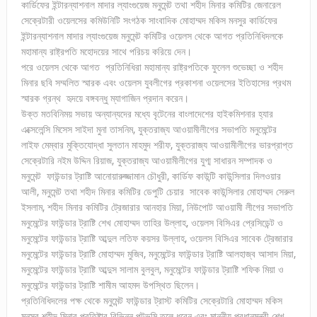
কার্ডিফের ইন্টারন্যাশনাল মাদার ল্যাংগুয়েজ মনুমেন্ট তথা শহীদ মিনার কমিটির জেনারেল
সেক্রেটারী ওয়েলসের কমিউনিটি সংগঠক সাংবাদিক মোহাম্মদ মকিস মনসুর কার্ডিফের
ইন্টারন্যাশনাল মাদার ল্যাংগুয়েজ মনুমেন্ট কমিটির ওয়েলস থেকে আগত প্রতিনিধিদলকে
মহামান্য রাষ্ট্রপতি মহোদয়ের সাথে পরিচয় করিয়ে দেন।
পরে ওয়েলস থেকে আগত প্রতিনিধিরা মহামান্য রাষ্ট্রপতিকে ফুলেল শুভেচ্ছা ও শহীদ
মিনার ছবি সম্মলিত স্মারক এবং ওয়েলস যুবলীগের প্রকাশনা ওয়েলসের ইতিহাসের প্রথম
স্মারক গ্রন্থ হৃদয়ে বঙ্গবন্ধু ম্যাগাজিন প্রদান করেন।
উক্ত মতবিনিময় সভায় অন্যান্যদের মধ্যে বৃটেনের বাংলাদেশের হাইকমিশনার হ্যার
এক্সেলেন্সি মিসেস সাইদা মুনা তাসনিম, যুক্তরাজ্য আওয়ামীলীগের সভাপতি মনুমেন্টের
লাইফ মেম্বার মুক্তিযোদ্ধা সুলতান মাহমুদ শরীফ, যুক্তরাজ্য আওয়ামীলীগের ভারপ্রাপ্ত
সেক্রেটারি নইম উদ্দিন রিয়াজ, যুক্তরাজ্য আওয়ামীলীগের যুগ্ম সাধারন সম্পাদক ও
মনুমেন্ট ফাউন্ডার ট্রাষ্টি আনোয়ারুজ্জামান চৌধুরী, কার্ডিফ কাউন্টি কাউন্সিলার দিলওয়ার
আলী, মনুমেন্ট তথা শহীদ মিনার কমিটির ডেপুটি চেয়ার সাবেক কাউন্সিলার মোহাম্মদ সেরুল
ইসলাম, শহীদ মিনার কমিটির ট্রেজারার আনহার মিয়া, নিউপোট আওয়ামী লীগের সভাপতি
মনুমেন্টের ফাউন্ডার ট্রাষ্টি শেখ মোহাম্মদ তাহির উল্লাহ, ওয়েলস বিসিএর প্রেসিডেন্ট ও
মনুমেন্টের ফাউন্ডার ট্রাষ্টি আব্দুল লতিফ কয়সর উল্লাহ, ওয়েলস বিসিএর সাবেক ট্রেজারার
মনুমেন্টের ফাউন্ডার ট্রাষ্টি মোহাম্মদ মুজিব, মনুমেন্টের ফাউন্ডার ট্রাষ্টি আলহাজ্ব আসাদ মিয়া,
মনুমেন্টের ফাউন্ডার ট্রাষ্টি আব্দুস সালাম বুলবুল, মনুমেন্টের ফাউন্ডার ট্রাষ্টি শফিক মিয়া ও
মনুমেন্টের ফাউন্ডার ট্রাষ্টি শামীম আহমদ উপস্থিত ছিলেন।
প্রতিনিধিদলের পক্ষ থেকে মনুমেন্ট ফাউন্ডার ট্রাস্ট কমিটির সেক্রেটারি মোহাম্মদ মকিস
মনসুর শহীদ মিনার প্রতিষ্টার বিভিন্ন পটভূমি তুলে ধরেন এবং মাননীয় প্রধানমন্ত্রী শেখ