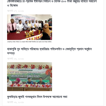
মৌলভীবাজারে চা-শ্রমিক ইউনিয়ন নির্বাচন ও দৈনিক ৫০০ টাকা মজুরির দাবিতে সমাবেশ
ও বিক্ষোভ
আগস্ট ০৭, ২০২৬
হাকালুকি যুব সাহিত্য পরিষদের ক্যারিয়ার গাইডলাইন ও মেধাবৃত্তি প্রদান অনুষ্ঠান
সম্পন্ন
আগস্ট ০৬, ২০২৬
কুলাউড়ায় জুলাই গনঅভূথান দিবস উপলক্ষে আলোচনা সভা
আগস্ট ০৬, ২০২৬