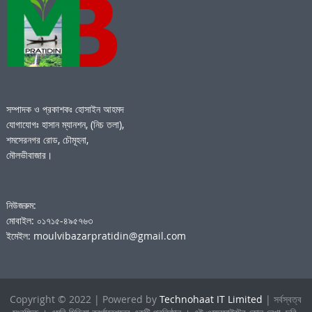
সম্পাদক ও প্রকাশকঃ হোসাইন আহমদ
যোগাযোগঃ হাসান ম্যানশন, (নিচ তলা),
শমসেরনগর রোড, চৌমূহনা,
মৌলভীবাজার।
নিউজরুম:
মোবাইল: ০১৭১৫-৪৯৫৭৬৩
ইমেইল: moulvibazarpratidin@gmail.com
Copyright © 2022 | Powered by
Technohaat IT Limited
| সর্বস্বত্ব