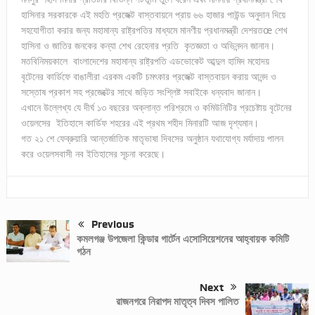
হাসিনার সরকারকে এই মহতি প্রজেক্ট বাস্তবায়নে প্রায় ৬৬ হাজার পাউন্ড অনুদান দিয়ে
সহযোগীতা করার জন্য মহামান্য রাষ্ট্রপতির মাধ্যমে মানণীয় প্রধানমন্ত্রী দেশরতœ শেখ
হাসিনা ও জাতির জনকের কন্যা শেখ রেহেনার প্রতি কৃতজ্ঞতা ও অভিনন্দন জানান।
মতবিনিময়কালে বাংলাদেশের মহামান্য রাষ্ট্রপতি এডভোকেট আব্দুল হামিদ মহোদয়
বৃটেনের কার্ডিফে বাঙালীরা এরকম একটি চমৎকার প্রজেক্ট বাস্তবায়ন করায় আনন্দ ও
সস্তোষ প্রকাশ সহ প্রজেক্টের সাথে জড়িত সংশ্লিষ্ট সবাইকে ধন্যবাদ জানান।
এখানে উল্লেখ্য যে দীর্ঘ ১৩ বছরের অক্লান্ত পরিশ্রমে ও কমিউনিটির প্রচেষ্টায় বৃটেনের
ওয়েলসের ইতিহাসে কার্ডিফ শহরের এই প্রথম শহীদ মিনারটি আজ দৃশ্যমান।
গত ২১ শে ফেব্রুয়ারি আন্তর্জাতিক মাতৃভাষা দিবসের অনুষ্ঠান যথাযোগ্য মর্যাদায় পালন
করে ওয়েলসবাসী নব ইতিহাসের সূচনা করেছে।
Previous
কমলগঞ্জ উপজেলা কিন্ডার গার্টেন এসোসিয়েশনের আহ্বায়ক কমিটি
গঠন
Next
রাজনগরে নিরাপদ মাতৃত্ব দিবস পালিত