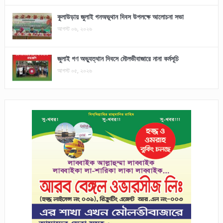
কুলাউড়ায় জুলাই গনঅভূথান দিবস উপলক্ষে আলোচনা সভা
আগস্ট ০৬, ২০২৬
জুলাই গণ অভ্যুত্থান দিবসে মৌলভীবাজারে নানা কর্মসূচি
আগস্ট ০৫, ২০২৬