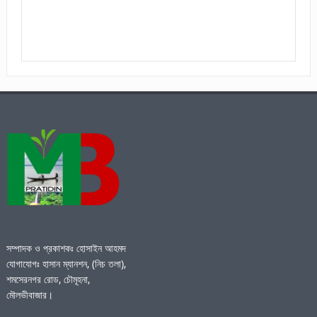
সম্পাদক ও প্রকাশকঃ হোসাইন আহমদ
যোগাযোগঃ হাসান ম্যানশন, (নিচ তলা),
শমসেরনগর রোড, চৌমূহনা,
মৌলভীবাজার।