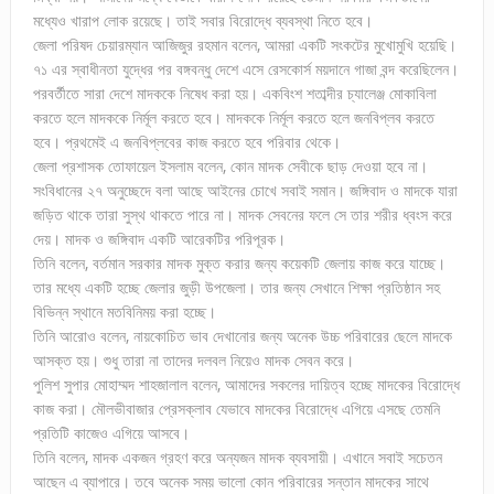
মধ্যেও খারাপ লোক রয়েছে। তাই সবার বিরোদ্ধে ব্যবস্থা নিতে হবে।
জেলা পরিষদ চেয়ারম্যান আজিজুর রহমান বলেন, আমরা একটি সংকটের মুখোমুখি হয়েছি।
৭১ এর স্বাধীনতা যুদ্ধের পর বঙ্গবন্ধু দেশে এসে রেসকোর্স ময়দানে গাজা বন্দ করেছিলেন।
পরবর্তীতে সারা দেশে মাদককে নিষেধ করা হয়। একবিংশ শতাব্দীর চ্যালেঞ্জ মোকাবিলা
করতে হলে মাদককে নির্মূল করতে হবে। মাদককে নির্মূল করতে হলে জনবিপ্লব করতে
হবে। প্রথমেই এ জনবিপ্লবের কাজ করতে হবে পরিবার থেকে।
জেলা প্রশাসক তোফায়েল ইসলাম বলেন, কোন মাদক সেবীকে ছাড় দেওয়া হবে না।
সংবিধানের ২৭ অনুচ্ছেদে বলা আছে আইনের চোখে সবাই সমান। জঙ্গিবাদ ও মাদকে যারা
জড়িত থাকে তারা সুস্থ থাকতে পারে না। মাদক সেবনের ফলে সে তার শরীর ধ্বংস করে
দেয়। মাদক ও জঙ্গিবাদ একটি আরেকটির পরিপূরক।
তিনি বলেন, বর্তমান সরকার মাদক মুক্ত করার জন্য কয়েকটি জেলায় কাজ করে যাচ্ছে।
তার মধ্যে একটি হচ্ছে জেলার জুড়ী উপজেলা। তার জন্য সেখানে শিক্ষা প্রতিষ্ঠান সহ
বিভিন্ন স্থানে মতবিনিময় করা হচ্ছে।
তিনি আরোও বলেন, নায়কোচিত ভাব দেখানোর জন্য অনেক উচ্চ পরিবারের ছেলে মাদকে
আসক্ত হয়। শুধু তারা না তাদের দলবল নিয়েও মাদক সেবন করে।
পুলিশ সুপার মোহাম্মদ শাহজালাল বলেন, আমাদের সকলের দায়িত্ব হচ্ছে মাদকের বিরোদ্ধে
কাজ করা। মৌলভীবাজার প্রেসক্লাব যেভাবে মাদকের বিরোদ্ধে এগিয়ে এসছে তেমনি
প্রতিটি কাজেও এগিয়ে আসবে।
তিনি বলেন, মাদক একজন গ্রহণ করে অন্যজন মাদক ব্যবসায়ী। এখানে সবাই সচেতন
আছেন এ ব্যাপারে। তবে অনেক সময় ভালো কোন পরিবারের সন্তান মাদকের সাথে