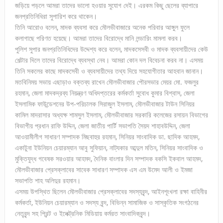
জড়িয়ে পড়লে আমরা তাদের ভালো হওয়ার সুযোগ দেই। এরকম কিছু ছেলের ব্যাপারে
জনপ্রতিনিধিরা সুপারিশ করে থাকেন।
তিনি আরোও বলেন, মাদক ব্যবসা করে মৌলভীবাজারে অনেক পরিবার আঙ্গুল ফুলে
কলাগাছে পরিণত হয়েছে। আমরা তাদের বিরোদ্ধে মানি লন্ডারিং মামলা করব।
পুলিশ সুপার জনপ্রতিনিধিদের উদ্দেশ্য করে বলেন, মাদকসেসবী ও মাদক ব্যবসায়ীদের কেউ
শেল্টার দিলে তাদের বিরোদ্ধে ব্যবস্থা নেব। আমরা কোন দল বিবেচনা করব না। এসময়
তিনি সকলের কাছে মাদকসেবী ও ব্যবসায়ীদের তথ্য দিয়ে সহযোগীতার আহবান জানান।
মতবিনিময় সভায় এছাড়াও বক্তব্য রাখেন মৌলভীবাজার পৌরসভার মেয়র মো. ফজলুর
রহমান, জেলা মাদকদ্রব্য নিয়ন্ত্রণ অধিদপ্তরের কর্মকর্তা সুবোধ কুমার বিশ্বাস, জেলা
ইসলামিক ফাউন্ডেশনের উপ-পরিচালক সিরাজুল ইসলাম, মৌলভীবাজার টাউন সিনিয়র
কামিল মাদরাসার অধ্যক্ষ শামসুল ইসলাম, মৌলভীবাজার সরকারি কলেজের রসায়ন বিভাগের
বিভাগীয় প্রধান রাফি উদ্দিন, জেলা জাতীয় পার্টি সভাপতি সৈয়দ শাহাবউদ্দিন, জেলা
আওয়ামীলীগ সাধারণ সম্পাদক মিছবাহুর রহমান, সিনিয়র সাংবাদিক ডা. ছাদিক আহমদ,
একাটুনা ইউনিয়ন চেয়ারম্যান আবু সুফিয়ান, নাট্যকার আব্দুল মতিন, সিনিয়র সাংবাদিক ও
মুক্তিযুদ্ধ গবেষক সরওয়ার আহমদ, দৈনিক বাংলার দিন সম্পাদক বকসি ইকবাল আহমদ,
মৌলভীবাজার প্রেসক্লাবের সাবেক সাধারণ সম্পাদক এস এম উমেদ আলী ও ইমজা
সভাপতি শাহ অলিদুর রহমান।
এসময় উপস্থিত ছিলেন মৌলভীবাজার প্রেসক্লাবের সদস্যবৃন্দ, আইনশূংখলা রক্ষা বাহিনীর
কর্মকর্তা, ইউনিয়ন চেয়ারম্যান ও সদস্য বৃন্দ, বিভিন্ন সামাজিক ও সাস্কৃতিক সংগঠনের
নেতৃবৃন্দ সহ প্রিন্ট ও ইলেক্ট্রনিক মিডিয়ায় কর্মরত সাংবাদিকবৃন্দ।