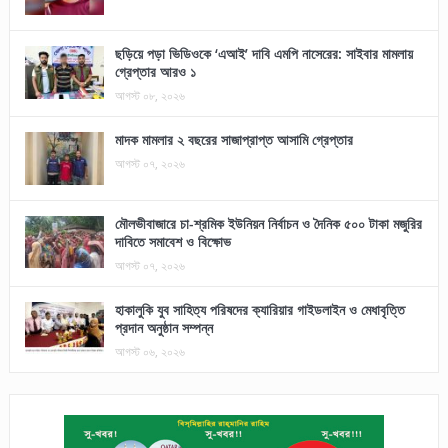
ছড়িয়ে পড়া ভিডিওকে ‘এআই’ দাবি এমপি নাসেরের: সাইবার মামলায়
গ্রেপ্তার আরও ১
আগস্ট ০৮, ২০২৬
মাদক মামলার ২ বছরের সাজাপ্রাপ্ত আসামি গ্রেপ্তার
আগস্ট ০৭, ২০২৬
মৌলভীবাজারে চা-শ্রমিক ইউনিয়ন নির্বাচন ও দৈনিক ৫০০ টাকা মজুরির
দাবিতে সমাবেশ ও বিক্ষোভ
আগস্ট ০৭, ২০২৬
হাকালুকি যুব সাহিত্য পরিষদের ক্যারিয়ার গাইডলাইন ও মেধাবৃত্তি
প্রদান অনুষ্ঠান সম্পন্ন
আগস্ট ০৬, ২০২৬