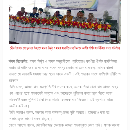
স্টাফ রিপোর্টার:
মাদক নির্মূল ও মাদক সন্ত্রাসীদের প্রতিরোধে করণীয় শীর্ষক মতবিনিময়
সভায় মৌলভীবাজার-৩ আসনের সংসদ সদস্য নেছার আহমদ বলেছেন, সোনার বাংলা
গড়তে যে কয়েকটি সমস্যা তার মধ্যে মাদক একটি। এই মাদকের সাথে সংশ্লিষ্ট দূর্নীতি ও
জঙ্গিবাদ।
তিনি বলেন, আমরা যারা জনপ্রতিনিধি তাদের কাছে অনেক পিতা-মাতা যায় তাদের মধ্যে
এক ধরণের হলো মাদকসেবী সন্তান এবং তাদেরকে পুলিশের কাছে তুলে দিতে বলেন।
আরেকটি হচ্ছে পুলিশ ইয়াবা দিয়ে আমার ছেলেকে ধরে নিয়েছে। এই ব্যাপারে আমরা
তদবীর করি না।
তিনি আরোও বলেন, সরকার আজ কর্মসংস্থানের সৃষ্টি করেছে। তারপরও বলা হয়
বেকারত্বের কারণে মাদক বাড়ছে।
নেছার আহমদ বলেন, মৌলভীবাজার জেলাকে আমরা মাদকমুক্ত জেলা চাই। মাদক ব্যবসা