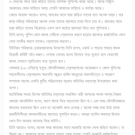
ও সেবনের সাথে যারা জড়িত তাদের তালিকা পুলিশের কাছে আছে। মাদক নির্মূলে
সরকারের যেমন দায়িত্ব আছে তেমনি আমাদের দায়িত্ব ও কর্তব্য আছে।
নেছার আহমদ আরোও বলেন, মাদকের সাথে যারা জড়িত তাদের হাত অনেক লম্বা। যার
জন্য দরিদ্র পরিবারের অনেক লোক তাদের ব্যাপারে তথ্য দিতে চায় না। মাদকের সাথে
যারা জড়িত তাদের বিরোদ্ধে একশ ভাগ কঠোর ব্যবস্থা নিতে হবে পুলিশকে।
তিনি বলেন, পুলিশ কোন মাদক সেবীকে গ্রেফতার করলে ছাড়ার ব্যাপারে রাজনৈতিক কোন
নেতা তদবীর করলে তাকেও গ্রেফতার করবেন।
ইউনিয়ন পরিষদের চেয়ারম্যানদের উদ্দেশ্যে তিনি বলেন, ওয়ার্ড ও পাড়ায় পাড়ায় মাদক
বিরোধী কমিটি গঠন করুন। দেশকে সোনার বাংলা হিসেবে গড়ে তুলতে হলে যেখানেই
মাদক সেখানে প্রতিরোধ গড়ে তুলতে হবে।
সোমবার (০৬ এপ্রিল) দুপুরে মৌলভীবাজার প্রেসক্লাবের আয়োজনে ও জেলা পুলিশের
সহযোগীতায় প্রেসক্লাব সভাপতি আব্দুল হামিদ মাহবুবের সভাপতিত্বে ও সাধরাণ
সম্পাদক সালেহ এলাহি কুটির পরিচালনায় প্রধান অতিথির বক্তব্যে উপরোক্ত কথা
বলেন।
মতবিনিময় সভায় বিশেষ অতিথির বক্তব্যে সংরক্ষিত নারী আসনের সংসদ সদস্য সৈয়দা
জোহরা আলাউদ্দিন বলেন, আগে মাদক নিয়ে সচেতনতা ছিল না। এক সময় মৌলভীবাজারে
মাদকের ভয়াবহতা ছিল এখন তা অনেকটা কমে এসেছে। অনেক সময় কথা উঠে থাকে
রাজনীতিবীদরা মাদকসেবীদের ব্যাপারে সুপারিশ করেন। আমরা যতদিন ক্ষমতায় ছিলাম
কোন দিন অন্যায় আবদার নিয়ে যাইনি।
তিনি আরোও বলেন, অনেক সময় মাদকের সাথে সরকারি অনেক লোক জড়িত থাকেন। যা
মিথ্যা নয়। আমাদের মধ্যে যেভাবে খারাপ লোক রয়েছে তেমনি সরকারি কর্মকর্তাদের