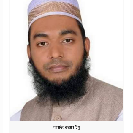
আলাউর রহমান টিপু