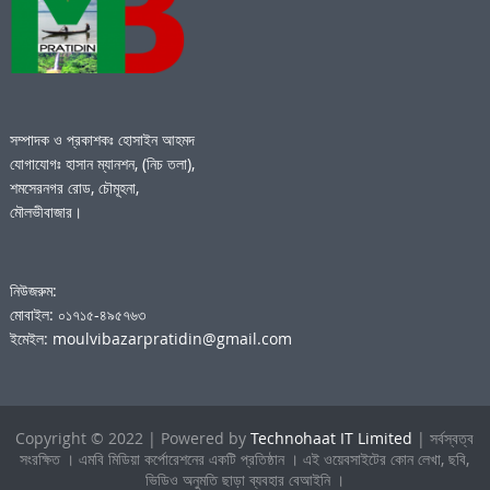
সম্পাদক ও প্রকাশকঃ হোসাইন আহমদ
যোগাযোগঃ হাসান ম্যানশন, (নিচ তলা),
শমসেরনগর রোড, চৌমূহনা,
মৌলভীবাজার।
নিউজরুম:
মোবাইল: ০১৭১৫-৪৯৫৭৬৩
ইমেইল: moulvibazarpratidin@gmail.com
Copyright © 2022 | Powered by
Technohaat IT Limited
| সর্বস্বত্ব
সংরক্ষিত । এমবি মিডিয়া কর্পোরেশনের একটি প্রতিষ্ঠান । এই ওয়েবসাইটের কোন লেখা, ছবি,
ভিডিও অনুমতি ছাড়া ব্যবহার বেআইনি ।