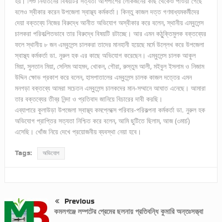
হয়। শিশু নির্যাতনের বিষয়টির সত্যতা আশপাশের লোকজনের কাছ থেকেও পাওয়া গেছে
বলেও স্বীকার করেন উপজেলা স্বাস্থ্য কর্মকর্তা। কিন্তু কাজল দত্ত গণমাধ্যমকর্মীদের
দেয়া বক্তব্যে নিজের বিরুদ্ধে আনীত অভিযোগ অস্বীকার করে বলেন, স্থানীয় এম্বুলেন্স
চালকরা পরিকল্পিতভাবে তার বিরুদ্ধে বিষয়টি রটাচ্ছে। আর এমন কঠুুক্তিমুলক বক্তব্যের
ফলে স্থানীয় ৮ জন এম্বুলেন্স চালকরা তাদের মানহানী হয়েছে মর্মে উল্লেখ করে উপজেলা
স্বাস্থ্য কর্মকর্তা ডা. নুরুল হক এর কাছে অভিযোগ করেছেন। এম্বুলেন্স চালক আকুল
মিয়া, সুলতান মিয়া, সেলিম আহমদ, খোকন, গৌরা, রুস্তুম আলী, মইবুল ইসলাম ও নিজাম
উদ্দিন ক্ষোভ প্রকাশ করে বলেন, হাসপাতালের এম্বুলেন্স চালক কাজল দত্তের এমন
মনগড়া বক্তব্যে আমরা সচেতন এম্বুলেন্স চালকদের মান-সম্মানে আঘাত এনেছে। আমারা
তার বক্তব্যের তীব্র নিন্দা ও প্রতিবাদ জানিয়ে বিচারের দাবী করছি।
এব্যাপারে কুলাউড়া উপজেলা স্বাস্থ্য কমপ্লেক্সে পরিবার-পরিকল্পনা কর্মকর্তা ডা. নুরুল হক
অভিযোগ প্রাপ্তির সত্যতা নিশ্চিত করে বলেন, আমি ছুটিতে ছিলাম, আজ (৩মার্চ)
এসেছি। খোঁজ নিয়ে দেখে প্রয়োজনীয় ব্যবস্থা নেয়া হবে।
Tags:
অভিযোগ
Previous
কমলগঞ্জে লম্পটের প্রেমের ছলনায় প্রতিবন্ধি কুমারি অন্তঃসত্ত্বা