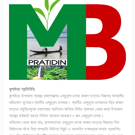
কুলাউড়া প্রতিনিধি:
কুলাউড়া উপজেলা স্বাস্থ্য কমপ্লেক্সের এম্বুলেন্স চালক কাজল দত্তের বিরুদ্ধে মানহানীর
অভিযোগ তুলেছেন স্থানীয় এম্বুলেন্স চালকরা। স্থানীয় এম্বুলেন্স চালকদের নিয়ে কাজল
দত্তের কঠুক্তিমুলক বক্তব্যের প্রতিবাদ জানিয়ে বিহিত ব্যবস্থা নেয়ার জন্য উপজেলা
স্বাস্থ্য কর্মকর্তা বরাবর লিখিত আবেদন করেছেন ৮ জন এম্বুলেন্স চালক।
অভিযোগ থেকে জানা যায়, হাসপাতালের এম্বুলেন্স চালক কাজল দত্তের বিরুদ্ধে শিশু
নির্যাতনের ঘটনা নিয়ে সম্প্রতি বিভিন্ন প্রিন্ট ও অনলাইন গণমাধ্যমে সংবাদ প্রকাশিত