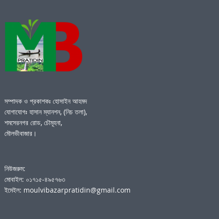
সম্পাদক ও প্রকাশকঃ হোসাইন আহমদ
যোগাযোগঃ হাসান ম্যানশন, (নিচ তলা),
শমসেরনগর রোড, চৌমূহনা,
মৌলভীবাজার।
নিউজরুম:
মোবাইল: ০১৭১৫-৪৯৫৭৬৩
ইমেইল: moulvibazarpratidin@gmail.com