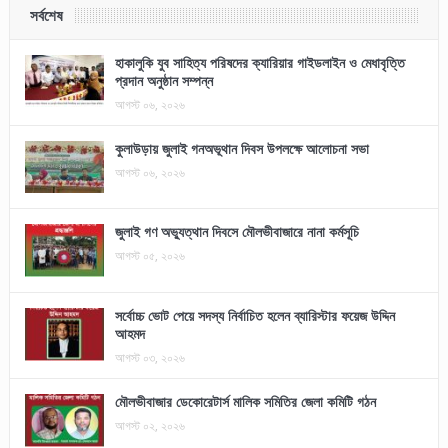
সর্বশেষ
হাকালুকি যুব সাহিত্য পরিষদের ক্যারিয়ার গাইডলাইন ও মেধাবৃত্তি
প্রদান অনুষ্ঠান সম্পন্ন
আগস্ট ০৬, ২০২৬
কুলাউড়ায় জুলাই গনঅভূথান দিবস উপলক্ষে আলোচনা সভা
আগস্ট ০৬, ২০২৬
জুলাই গণ অভ্যুত্থান দিবসে মৌলভীবাজারে নানা কর্মসূচি
আগস্ট ০৫, ২০২৬
সর্বোচ্চ ভোট পেয়ে সদস্য নির্বাচিত হলেন ব্যারিস্টার ফয়েজ উদ্দিন
আহমদ
আগস্ট ০৩, ২০২৬
মৌলভীবাজার ডেকোরেটার্স মালিক সমিতির জেলা কমিটি গঠন
আগস্ট ০২, ২০২৬