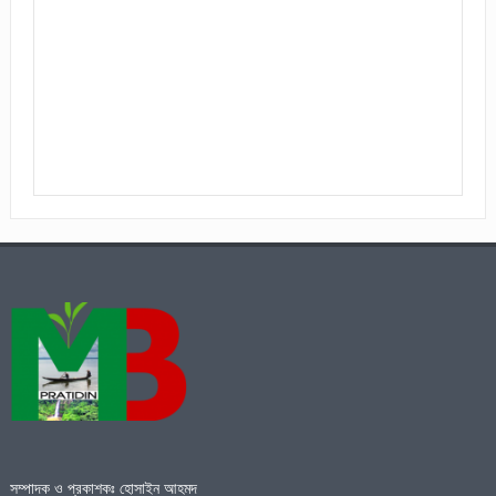
সম্পাদক ও প্রকাশকঃ হোসাইন আহমদ