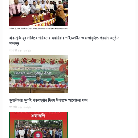
হাকালুকি যুব সাহিত্য পরিষদের ক্যারিয়ার গাইডলাইন ও মেধাবৃত্তি প্রদান অনুষ্ঠান
সম্পন্ন
আগস্ট ০৬, ২০২৬
কুলাউড়ায় জুলাই গনঅভূথান দিবস উপলক্ষে আলোচনা সভা
আগস্ট ০৬, ২০২৬