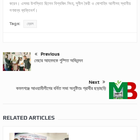
করেন। এসময় উপস্থিত ছিলেন বিশ্বজিৎ সিংহ, সুনীল কৈরী ও মোশাহিদ আলীসহ স্থানীয়
গণমান্য ব্যক্তিবর্গ।
Tags:
ড্রেস
Previous
নেছার আহমদকে পুষ্পিত অভিনন্দন
Next
কমলগঞ্জে আওয়ামীলীগের বর্ধিত সভা অনুষ্টিতঃ প্রার্থীর ছড়াছড়ি
RELATED ARTICLES