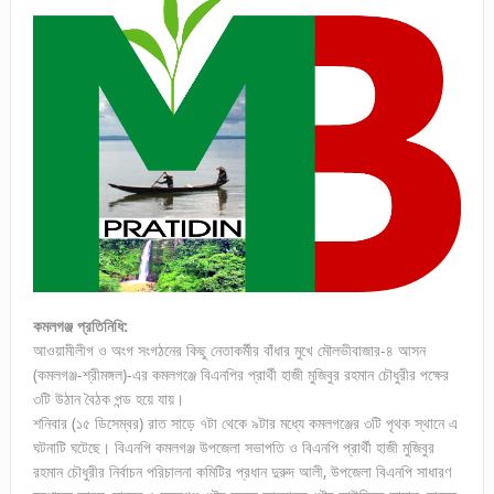
কমলগঞ্জ প্রতিনিধি:
আওয়ামীলীগ ও অংগ সংগঠনের কিছু নেতাকর্মীর বাঁধার মুখে মৌলভীবাজার-৪ আসন
(কমলগঞ্জ-শ্রীমঙ্গল)-এর কমলগঞ্জে বিএনপির প্রার্থী হাজী মুজিবুর রহমান চৌধুরীর পক্ষের
৩টি উঠান বৈঠক পন্ড হয়ে যায়।
শনিবার (১৫ ডিসেম্বর) রাত সাড়ে ৭টা থেকে ৯টার মধ্যে কমলগঞ্জের ৩টি পৃথক স্থানে এ
ঘটনাটি ঘটেছে। বিএনপি কমলগঞ্জ উপজেলা সভাপতি ও বিএনপি প্রার্থী হাজী মুজিবুর
রহমান চৌধুরীর নির্বাচন পরিচালনা কমিটির প্রধান দুরুদ আলী, উপজেলা বিএনপি সাধারণ