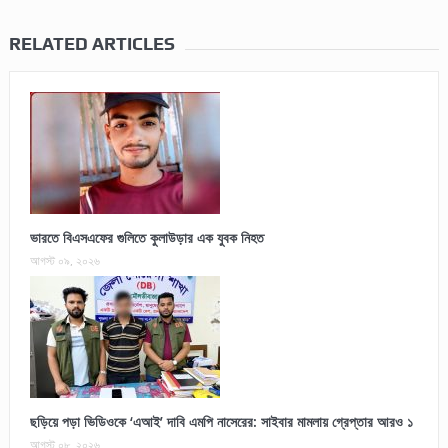
RELATED ARTICLES
ভারতে বিএসএফের গুলিতে কুলাউড়ার এক যুবক নিহত
আগস্ট ০৯, ২০২৬
ছড়িয়ে পড়া ভিডিওকে ‘এআই’ দাবি এমপি নাসেরের: সাইবার মামলায় গ্রেপ্তার আরও ১
আগস্ট ০৮, ২০২৬