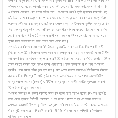
সম্পাদক আবুল হোসেন ও কমলগঞ্জ পৌর যুবদল আহ্বায়ক পৌর কাউন্সিলর জামাল হোসেন
অভিযোগ করে বলেন, শনিবার সন্ধ্যা রাত ৭টা থেকে ৯টার মধ্যে নগর,ফুলবাড়ি চা বাগান
ও বটতলা এলাকায় ৩টি উঠান বৈঠক ছিল। বিএনপির প্রার্থী হাজী মুজিবের নির্বাচনী এই
৩টি উঠান বৈঠকের জন্য সকল প্রকার আয়োজন সম্পন্ন করার হয়। সন্ধ্যা সাড়ে ৭টায়
কমলগঞ্জ পৌরসভার ৪ নম্বর ওয়ার্ড নগর এলাকায় প্রথমে উপজেলা যুবলীগ সদস্য জাহিদ
মিয়া বঙ্গবন্ধু প্রজন্মলীগ নেতা সাইদুল হক এসে উঠান বৈঠক করতে পারবেন না বলে বাঁধা
দেয়। তার পরও উঠান বৈঠক করার চেষ্টা করা হয়ে মারপিট করতে তারা বাধ্য হবে বলে
হুমকি দিয়ে আয়োজন স্থলের চেয়ার নিয়ে যেতে চায়।
রাত ৮টায় একইভাবে কমলগঞ্জ ইউনিয়নের ফুলবাড়ি চা বাগানে বিএনপির প্রার্থী হাজী
মুজিবের পক্ষে উঠান বৈঠকের সকল আয়োজন সম্পন্ন করা হয়। আর তখনই আওয়ামীলীগ
কর্মী কালা মিয়া ও আব্দুল হান্নান এসে এই উঠান বৈঠক না করতে আপত্তি জানায়। উঠান
বৈঠক করলে সমস্যা হবে বলেও হুমকি দেয় তারা। ফলে ফুলবাড়ি চা বাগানে বিএনপির
প্রার্থীর পক্ষে উঠান বৈঠক পন্ড হয়ে যায়। রাত ৯টায় আবার কমলগঞ্জ ইউনিয়নের বটতলা
এলাকায় বিএনপির প্রার্থী হাজী মুজিবের পক্ষে উঠান বৈঠক করতে গেলে আওয়ামীলীগ
সদস্য বদরুল হোসেন (জেনার) ও ইউপি সদস্য সুরমান আলীর প্রতিবন্ধকতার কারণে
উঠান বৈঠকটি পন্ড হয়ে যায়।
বিএনপি কমলগঞ্জ উপজেলা কমিটির সভাপতি দুরুদ আলী আরও বলেন, বিএনপি প্রার্থীর
পক্ষে কোন প্রকার নির্বাচনী প্রচারনা ও গয় সংযোগ যাতে না হয় সে জন্য কমলগঞ্জ
উপজেলা আওয়ামীলীগ ও যুবলীগের উদ্যোগে পরিকল্পনা মাফিক দল গঠন করেই এ ধরনের
বাঁধার সৃষ্টি করা হচ্ছে। বিষয়টি সহকারী রিটার্নিং অফিসার আর সংশ্লিষ্ট কর্মকর্তাদের
জানিয়ে লাভ হচ্ছে না।