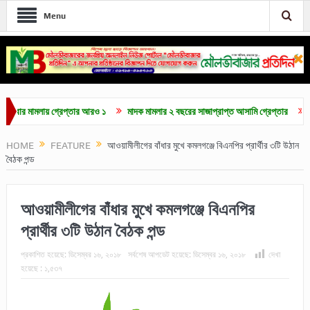
Menu
মামলায় গ্রেপ্তার আরও ১
মাদক মামলার ২ বছরের সাজাপ্রাপ্ত আসামি গ্রেপ্তার
মৌলভীবাজ
HOME
FEATURE
আওয়ামীলীগের বাঁধার মুখে কমলগঞ্জে বিএনপির প্রার্থীর ৩টি উঠান
বৈঠক পন্ড
আওয়ামীলীগের বাঁধার মুখে কমলগঞ্জে বিএনপির
প্রার্থীর ৩টি উঠান বৈঠক পন্ড
প্রকাশিত হয়েছে:
ডিসেম্বর ১৬, ২০১৮
সর্বশেষ আপডেট হয়েছে:
ডিসেম্বর ১৬, ২০১৮
দেখা
হয়েছে :
১,৫৩৭