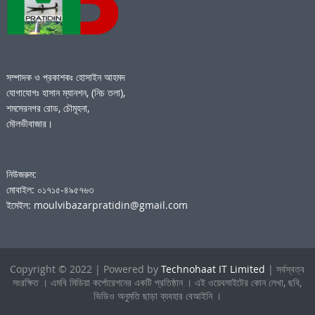
সম্পাদক ও প্রকাশকঃ হোসাইন আহমদ
যোগাযোগঃ হাসান ম্যানশন, (নিচ তলা),
শমসেরনগর রোড, চৌমূহনা,
মৌলভীবাজার।
নিউজরুম:
মোবাইল: ০১৭১৫-৪৯৫৭৬৩
ইমেইল: moulvibazarpratidin@gmail.com
Copyright © 2022 | Powered by
Technohaat IT Limited
| সর্বস্বত্ব
সংরক্ষিত । এমবি মিডিয়া কর্পোরেশনের একটি প্রতিষ্ঠান । এই ওয়েবসাইটের কোন লেখা, ছবি,
ভিডিও অনুমতি ছাড়া ব্যবহার বেআইনি ।