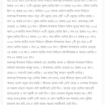
যায় ২০১৪ সালে ১০ম জাতীয় সংসদ নির্বাচনে কমলগঞ্জ উপজেলায় ভোটার ছিল ১ লাখ ৫৭
হাজার ২৩৭ জন। ৭০টি কেন্দ্রের পুরুষ ভোটার ছিল ৭৭ হাজার ৭৫৬ জন। মহিলা ভোটার
ছিল ৭৯ হাজার ৩৮১ জন। বর্তমানে ২০১৮ সালের একাদশ জাতীয় সংসদ নির্বাচনে
কমলগঞ্জ উপজেলায় আরও নতুন ২টি কেন্দ্রে বেড়ে মোট ৭২টি কেন্দ্রে ভোটার হয়েছে ১
লাখ ৭৯ হাজার ৪শ জন। পুরুষ ভোটার হয়েছে ৮৯ হাজার ৫৬৪ জন। কমলগঞ্জে ভোট
বেড়েছে ২২ হাজার ১৬৩ জন। শ্রীমঙ্গল উপজেলা নির্বাচন অফিস সূত্রে জানা যায়, ২০১৪
সালে ১০ম জাতীয় সংসদ নির্বাচনে ৭৮টি কেন্দ্রে ভোটার ছিল ১ লাখ ৯৪ হাজার ৭৬২ জন।
পুরুষ ভোটার ছিল ৯৭ হাজার ২১২ জন। আর মহিলা ভোটার ছিল ৯৭ হাজার ৫৫০ জন।
২০১৮ সালের জাতীয় সংসদ নির্বাচনে শ্রীমঙ্গল উপজেলায় আরও ২টি বুথ বেড়ে ৮০টি
বোথে ভোটার হয়েছে ২ লাখ ১৯ হাজার ৫৩৫ জন। শ্রীমঙ্গল উপজেলায় ভোটার বেড়েছে
২৪ হাজার ৭৭৩ জন। একাদশ জাতীয় সংসদ নির্বাচনে মৌলভীবাজার-৪ আসনে ভোটার ৩
লাখ ৯৮ হাজার ৯৩৫ জন।
কমলগঞ্জ উপজেলা নির্বাচন কর্মকর্তা মো. জাহাঙ্গীর আলম ও শ্রীমঙ্গল উপজেলা নির্বাচন
কর্মকর্তা আনোয়ার মাহমুদ বলেন, ২ উপজেলায় ভোটার বেড়েছে ৪৬ হাজার ৯৩৫ জন।
এদের ৮০ শতাংশই তরুন ভোটার। এর মধ্যে কিছু আছেন প্রবাসী ভোটার।
কমলগঞ্জ উপজেলার নতুন ভোটার উজ্জল দেব বলেন, এবার জীবনের প্রথম ভোট দিতে
পারবো এতেই আনন্দ বোধ করছি। জীবনের প্রথম ভোট ,তাই যোগ্য ও এলাকার উন্নয়নে
যে অবদান রাখতে পারবেন সেই প্রার্থীকেই ভোট দিব। আরেক নতুন ভোটার শ্রাবন্তী
বলেন,যোগ্য ও সত প্রার্থী কে ভোট দিব। যাতে এলাকার মানুষের কল্যান হয়। বিণি
আরো বলেন,আমার একটি ভোট হয়তো যে কোন প্রার্থীকে জয়-পরাজয়ে কোন ভুমিকা
রাখবেনা মনে করি ,তবু ও আমি আমার পছন্দের প্রার্থীকেই ভোট দিব।