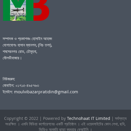
সম্পাদক ও প্রকাশকঃ হোসাইন আহমদ
যোগাযোগঃ হাসান ম্যানশন, (নিচ তলা),
শমসেরনগর রোড, চৌমূহনা,
মৌলভীবাজার।
নিউজরুম:
মোবাইল: ০১৭১৫-৪৯৫৭৬৩
ইমেইল: moulvibazarpratidin@gmail.com
Copyright © 2022 | Powered by
Technohaat IT Limited
| সর্বস্বত্ব
সংরক্ষিত । এমবি মিডিয়া কর্পোরেশনের একটি প্রতিষ্ঠান । এই ওয়েবসাইটের কোন লেখা, ছবি,
ভিডিও অনুমতি ছাড়া ব্যবহার বেআইনি ।