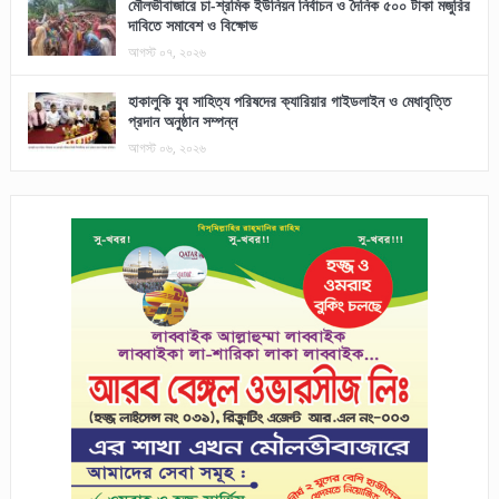
মৌলভীবাজারে চা-শ্রমিক ইউনিয়ন নির্বাচন ও দৈনিক ৫০০ টাকা মজুরির
দাবিতে সমাবেশ ও বিক্ষোভ
আগস্ট ০৭, ২০২৬
হাকালুকি যুব সাহিত্য পরিষদের ক্যারিয়ার গাইডলাইন ও মেধাবৃত্তি
প্রদান অনুষ্ঠান সম্পন্ন
আগস্ট ০৬, ২০২৬