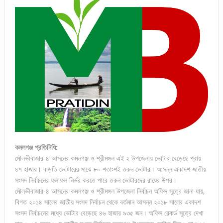
কমলগঞ্জ প্রতিনিধি:
মৌলভীবাজার-৪ আসনের কমলগঞ্জ ও শ্রীমঙ্গল এই ২ উপজেলায় ভোটার বেড়েছে প্রায়
৪৭ হাজার। বাড়তি ভোটারের মাঝে ৮০ শতাংশই তরুন ভোটার। আসন্ন একাদশ জাতীয়
সংসদ নির্বাচনের ফলাফল নির্ভর করতে পারে তরুন ভোটারদের রায়ের উপর।
মৌলভীবাজার-৪ আসনের কমলগঞ্জ ও শ্রীমঙ্গল উপজেলা নির্বাচন অফিস সূত্রে জানা যায়,
বিগত ২০১৪ সালের জাতীয় সংসদ নির্বাচন থেকে বর্তমান আসন্ন ২০১৮ সালের একাদশ
সংসদ নির্বাচনের মধ্যে ভোটার বেড়েছে ৪৬ হাজার ৯৩৫ জন। অফিস রেকর্ড সূত্রে দেখা