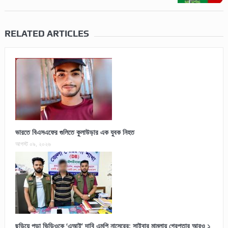
RELATED ARTICLES
ভারতে বিএসএফের গুলিতে কুলাউড়ার এক যুবক নিহত
আগস্ট ০৯, ২০২৬
ছড়িয়ে পড়া ভিডিওকে ‘এআই’ দাবি এমপি নাসেরের: সাইবার মামলায় গ্রেপ্তার আরও ১