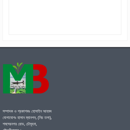
সম্পাদক ও প্রকাশকঃ হোসাইন আহমদ
যোগাযোগঃ হাসান ম্যানশন, (নিচ তলা),
শমসেরনগর রোড, চৌমূহনা,