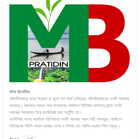
স্টাফ রিপোর্টার:
মৌলভীবাজারে বাল্য বিয়েকে না সূচক লাল কার্ড দেখিয়েছে মৌলভীবাজারের পল্লী সমাজের
সদস্যরা। মঙ্গলবার সকালে সদর উপজেলার আমতৈল ইউনিয়ন কার্যালয়ে ব্র্যাক পল্লী
সমাজের সদস্যদের নিয়ে মতবিনিময় সভা অনুষ্টিত হয়।
মতবিনিময় সভায় আমতৈল ইউনিয়নের পল্লী সমাজের সকল নারী সদস্যবৃন্দ, আমতৈল
ইউনিয়নের ইউপি সদস্য হাজেরা বেগম ও শিক্ষক মো: মহসিন রহমান লিটন প্রমুখ।