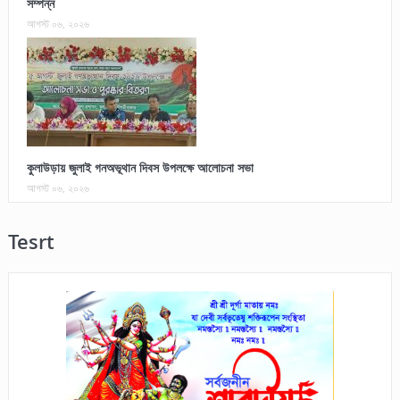
সম্পন্ন
আগস্ট ০৬, ২০২৬
কুলাউড়ায় জুলাই গনঅভূথান দিবস উপলক্ষে আলোচনা সভা
আগস্ট ০৬, ২০২৬
Tesrt