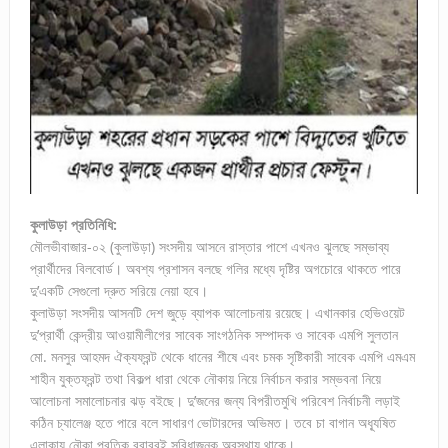
কুলাউড়া প্রতিনিধি:
মৌলভীবাজার-০২ (কুলাউড়া) সংসদীয় আসনে রাস্তার পাশে এখনও ঝুলছে সম্ভাব্য
প্রার্থীদের বিলবোর্ড। অবশ্য প্রশাসন বলছে গলির মধ্যে দৃষ্টির অগচোরে থাকতে পারে
দু’একটি সেগুলো দ্রুত সরিয়ে নেয়া হবে।
কুলাউড়া সংসদীয় আসনটি দেশ জুড়ে ব্যাপক আলোচনায় রয়েছে। এখানকার হেভিওয়েট
দু’প্রার্থী কেন্দ্রীয় আওয়ামীলীগের সাবেক সাংগঠনিক সম্পাদক ও সাবেক এমপি সুলতান
মো. মনসুর আহমদ ঐক্যফ্রন্ট থেকে ধানের শীষে এবং চমক সৃষ্টিকারী সাবেক এমপি এমএম
শাহীন যুক্তফ্রন্ট তথা বিকল্প ধারা থেকে নৌকায় নিয়ে নির্বাচন করার সম্ভবনা নিয়ে
আলোচনা সমালোচনার ঝড় বইছে। দু’জনের জন্য বিপরীতমুখি পরিবেশ নির্বাচনী লড়াই
কঠিন চ্যালেঞ্জ হতে পারে বলে সাধারণ ভোটারদের অভিমত। তবে চা বাগান অধ্যূষিত
এলাকায় নৌকা প্রতিক বরাবরই সুবিধাজনক অবস্থায় থাকে।