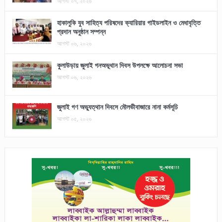
আগস্ট ০৭, ২০২৬
হাকালুকি যুব সাহিত্য পরিষদের ক্যারিয়ার গাইডলাইন ও মেধাবৃত্তি
প্রদান অনুষ্ঠান সম্পন্ন
আগস্ট ০৬, ২০২৬
কুলাউড়ায় জুলাই গনঅভূথান দিবস উপলক্ষে আলোচনা সভা
আগস্ট ০৬, ২০২৬
জুলাই গণ অভ্যুত্থান দিবসে মৌলভীবাজারে নানা কর্মসূচি
আগস্ট ০৫, ২০২৬