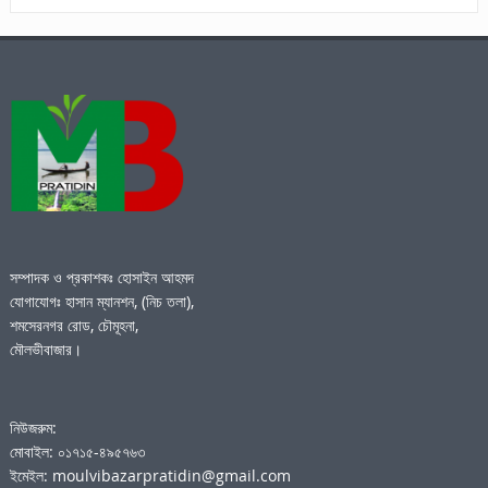
সম্পাদক ও প্রকাশকঃ হোসাইন আহমদ
যোগাযোগঃ হাসান ম্যানশন, (নিচ তলা),
শমসেরনগর রোড, চৌমূহনা,
মৌলভীবাজার।
নিউজরুম:
মোবাইল: ০১৭১৫-৪৯৫৭৬৩
ইমেইল: moulvibazarpratidin@gmail.com