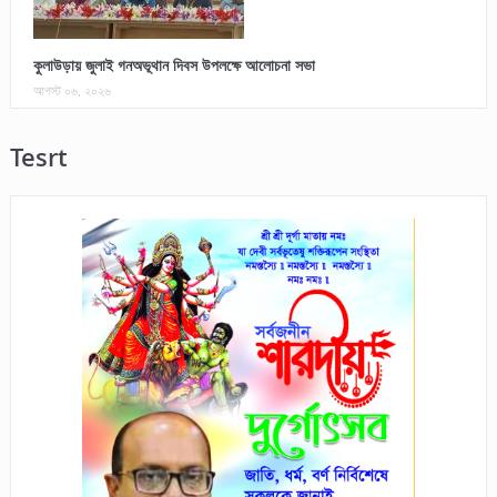
কুলাউড়ায় জুলাই গনঅভূথান দিবস উপলক্ষে আলোচনা সভা
আগস্ট ০৬, ২০২৬
Tesrt