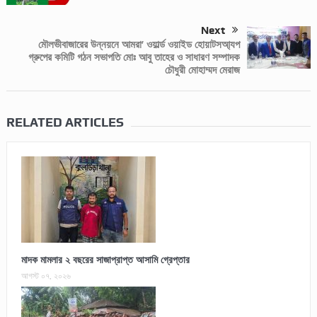
Next
মৌলভীবাজারের উন্নয়নে আমরা’ ওয়ার্ল্ড ওয়াইড হোয়াটসআ্যপ
গ্রুপের কমিটি গঠন সভাপতি মোঃ আবু তাহের ও সাধারণ সম্পাদক
চৌধুরী মোহাম্মদ মেরাজ
RELATED ARTICLES
মাদক মামলার ২ বছরের সাজাপ্রাপ্ত আসামি গ্রেপ্তার
আগস্ট ০৭, ২০২৬