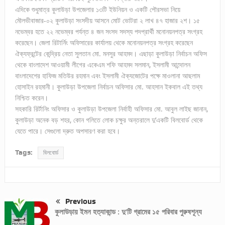
এদিকে শুধুমাত্র কুলাউড়া উপজেলার ১৩টি ইউনিয়ন ও একটি পৌরসভা নিয়ে
মৌলভীবাজার-০২ কুলাউড়া সংসদীয় আসনে মোট ভোটরা ২ লাখ ৪৭ হাজার ২শ। ১৫
নভেম্বর হতে ২২ নভেম্বর পর্যন্ত ৪ জন সংসদ সদস্য পদপ্রার্থী মনোনয়নপত্র সংগ্রহ
করেছেন। জেলা রিটার্নিং অফিসারের কার্যালয় থেকে মনোনয়নপত্র সংগ্রহ করেছেন
ঐক্যফ্রন্টের কেন্দ্রিয় নেতা সুলতান মো. মনসুর আহমদ। এছাড়া কুলাউড়া নির্বাচন অফিস
থেকে বাংলাদেশ আওয়ামী লীগের একেএম শফি আহমদ সলমান, ইসলামী আন্দোলন
বাংলাদেশের হাফিজ মতিউর রহমান এবং ইসলামী ঐক্যজোটের পক্ষে মাওলানা আছলাম
হোসাইন রহমানী। কুলাউড়া উপজেলা নির্বাচন অফিসার মো. আহসান ইকবাল এই তথ্য
নিশ্চিত করেন।
সহকারি রির্টানিং অফিসার ও কুলাউড়া উপজেলা নির্বাহী অফিসার মো. আবুল লাইছ জানান,
কুলাউড়া অনেক বড় শহর, কোন গলিতে লোক চক্ষুর অন্তরালে দু’একটি বিলবোর্ড থেকে
যেতে পারে। সেগুলো দ্রুত অপসারণ করা হবে।
Tags:
বিলবোর্ড
Previous
কুলাউড়ায় ইমন হত্যাকান্ড : দু’টি গ্রামের ১৫ পরিবার পুরুষশূন্য