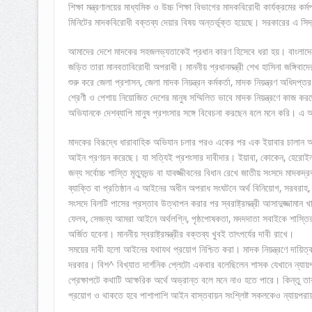
শিক্ষা মন্ত্রণালয়ের মাধ্যমিক ও উচ্চ শিক্ষা বিভাগের মাদকবিরোধী কার্যক্রমের ক
মিনিটের মাদকবিরোধী বক্তব্য দেয়ার বিষয় অন্তর্ভূক্ত হয়েছে। সরকারের এ স
আমাদের দেশে মাদকের সহজলভ্যতাকেই প্রধান কারণ হিসেবে ধরা হয়। বাংলাদে
জড়িত তারা মানবতাবিরোধী অপরাধী। মাননীয় প্রধানমন্ত্রী শেখ হাসিনা জঙ্গিবাদ
শুরু করে জেলা প্রশাসন, জেলা মাদক নিয়ন্ত্রন কর্মকর্তা, মাদক নিয়ন্ত্রণ অধিদপ্
শ্রেণী ও পেশায় নিয়োজিত দেশের মানুষ সম্মিলিত ভাবে মাদক নিয়ন্ত্রণে কাজ করছে
অভিযানকে দেশব্যাপি মানুষ প্রশংসার সঙ্গে বিবেচনা করছেন বলে মনে করি। এ
মাদকের বিরূদ্ধে ধারাবাহিক অভিযান চলার পরও একের পর এক ইয়াবার চালান আ
আইন প্রণয়ন করেছে। যা সত্যিই প্রশংসার দাবীদার। ইয়াবা, কোকেন, হেরোইন পর
জন্য সর্বোচ্চ শাস্তি মৃত্যুদন্ড বা যাবজ্জীবনের বিধান রেখে জাতীয় সংসদে ম
ব্যাক্তি বা প্রতিষ্ঠান এ আইনের অধীন অপরাধ সংঘটনে অর্থ বিনিয়োগ, সরবরা
সংসদে বিলটি পাসের প্রস্তাব উত্থাপন করার পর স্বরাষ্ট্রমন্ত্রী আসাদুজ্জাম
ফেলব, সেজন্য আমরা আইনে অর্থলগ্নি, পৃষ্ঠপোষকতা, মদদদাতা সবাইকে শাস্ত
অর্জিত হবেনা। মাননীয় স্বরাষ্ট্রমন্ত্রীর বক্তব্য খুবই তাৎপর্যের দাবী রাখে।
সময়ের দাবী হলো আইনের যথাযথ প্রয়োগ নিশ্চিত করা। মাদক নিয়ন্ত্রণে দায়িত্ব
দরকার। বিশ^ বিখ্যাত দার্শনিক প্লেটো একবার বলেছিলেন শাসক যেখানে ন্যায়
প্রেক্ষাপটে কথাটি আক্ষরিক অর্থে অভ্রান্ত বলে মনে নাও হতে পারে। কিন্তু
প্রয়োগ ও থাকতে হবে পাশাপাশি আইন বাস্তবায়ন সংশ্লিষ্ট সকলকেও ন্যায়পর