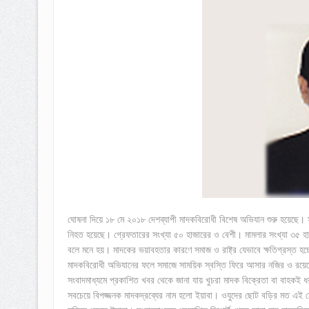
ঘোষনা দিয়ে ১৮ মে ২০১৮ দেশব্যাপী মাদকবিরোধী বিশেষ অভিযান শুরু হয়েছে। স
নিহত হয়েছে। গ্রেফতারের সংখ্যা ৫০ হাজারের ও বেশী। মামলার সংখ্যা ৩৫ হ
বলে মনে হয়। মাদকের ভয়াবহতার কারণে সমাজ ও রাষ্ট্র যেভাবে ক্ষতিগ্রস্ত হচ্
মাদকবিরোধী অভিযানের ফলে সমাজে সাময়িক স্বস্তি ফিরে আসার নজির ও রয়ে
সংবাদমাধ্যমে প্রকাশিত খবর থেকে জানা যায় খুচরা মাদক বিক্রেতা বা বাহকই
সবচেয়ে বিপজ্জনক মাদকদ্রব্যের নাম হলো ইয়াবা। ওযুদের ছোট বড়ির মত এই নে