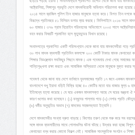
ছড়িয়ে পড়ছে ইয়াবা। সংবাদমাধ্যমে প্রকাশিত রিপোর্ট থেকে জানা যায় মাদকবিরোধ
অষ্ট্রোলিয়া, সিঙ্গাপুর প্রভৃতি দেশে মাদকবিরোধী অভিযান পরিচালনা করা হয়েছে
২০১৪ সালে ব্রাজিল পুলিশ তিন হাজার মানুষকে হত্যা করে। বিগত তিন দশকে কলম
বিরূদ্ধে প্রতিবছর ৫১ বিলিয়ন ডলার ব্যয় করছে। ফিলিপাইনে ২০১৬ সালে মাদকস
৬০ হাজার। ৩৭৬ গ্রাম হিরোইন পরিবহনের অভিযোগে ২০০৫ সালে অষ্ট্রেলিয়ান 
বহন করার বিষয়টি প্রমানিত হলে মৃত্যুদন্ডের বিধান রয়েছে।
সংবাদপত্রে প্রকাশিত একটি পরিসংখ্যান থেকে জানা যায় মাদকসেবীরা গড়ে প্
৩০ লাখ মাদক ব্যবসায়ী প্রতিদিন কমপক্ষে ২০০ কোটি টাকার মাদক কেনাবেচা করে
শিক্ষার নি¤œমান সবকিছুর পিছনে মাদক। এক গবেষনায় দেখা গেছে সমাজের অশ
শান্তিশৃঙ্খলা রক্ষা করতে এবং সামাজিক অস্থিরতা থেকে মানুষকে মুক্ত করার স্
গবেষণা থেকে জানা যায় দেশে বর্তমানে যুবসমাজের প্রতি ১৭ জনে একজন মাদ
বাংলাদেশে শুধু ইয়াবা বড়িই বিক্রি হচ্ছে ৪০ কোটির মতো যার বাজার মূল্য ৬ 
ইতিমধ্যে হত্যা করেছে। যে ঘরে একজন মাদকাসক্ত আছে সে ঘরের যন্ত্রনা ঐ 
কারণ গুলোর কথা বলেছেন। (১) বন্ধুদের পাল্লায় পড়ে (২) নেশার প্রতি কৌতুহল
(৬) ধর্মীয় অনুভূতির অভাব (৭) মাদকের সহজলভ্যতা ইত্যাদি।
দেশে মাদকসেবীর সংখ্যা দ্রুত বাড়ছে। কিশোর তরুণ থেকে শুরু করে সব বয়সের
সঙ্গে মাদক ব্যবসায়ীদের সাথে গোলাগুলির ঘটনা ঘটছে। উদ্ধার করা হচ্ছে বিপ
কেনাবেচা বন্ধ করার কোনো বিকল্প নেই। সামাজিক সাংস্কৃতিক সংগঠন ও শিক্ষা প্রত