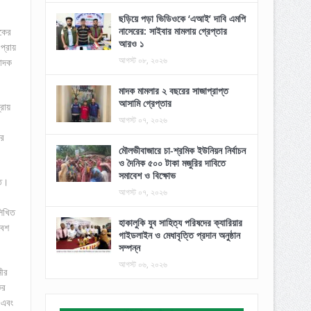
ছড়িয়ে পড়া ভিডিওকে ‘এআই’ দাবি এমপি
নাসেরের: সাইবার মামলায় গ্রেপ্তার
দকের
আরও ১
প্রায়
আগস্ট ০৮, ২০২৬
মাদক
মাদক মামলার ২ বছরের সাজাপ্রাপ্ত
আসামি গ্রেপ্তার
রায়
আগস্ট ০৭, ২০২৬
ের
মৌলভীবাজারে চা-শ্রমিক ইউনিয়ন নির্বাচন
ও দৈনিক ৫০০ টাকা মজুরির দাবিতে
সমাবেশ ও বিক্ষোভ
িত।
আগস্ট ০৭, ২০২৬
লিখিত
হাকালুকি যুব সাহিত্য পরিষদের ক্যারিয়ার
বেশ
গাইডলাইন ও মেধাবৃত্তি প্রদান অনুষ্ঠান
সম্পন্ন
আগস্ট ০৬, ২০২৬
নীর
ের
 এবং