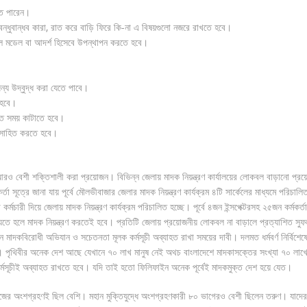
তে পারেন।
ন্ধুবান্ধব কারা, রাত করে বাড়ি ফিরে কি-না এ বিষয়গুলো নজরে রাখতে হবে।
রোল মডেল বা আদর্শ হিসেবে উপন্থাপন করতে হবে।
ন্য উদ্বুদ্ধ করা যেতে পাবে।
 হবে।
ণগত সময় কাটাতে হবে।
ৎসাহিত করতে হবে।
আরও বেশী শক্তিশালী করা প্রয়োজন। বিভিন্ন জেলায় মাদক নিয়ন্ত্রণ কার্যালয়ের লোকবল বাড়ানো প্র
সূত্রে জানা যায় পূর্বে মৌলভীবাজার জেলার মাদক নিয়ন্ত্রণ কার্যক্রম ৪টি সার্কেলের মাধ্যমে পরিচালি
 কর্মচারী দিয়ে জেলায় মাদক নিয়ন্ত্রণ কার্যক্রম পরিচালিত হচ্ছে। পূর্বে ৪জন ইন্সপেক্টরসহ ২৫জন কর্মকর্তা
 যেতে হলে মাদক নিয়ন্ত্রণ করতেই হবে। প্রতিটি জেলায় প্রয়োজনীয় লোকবল না বাড়ালে প্রত্যাশিত সুফ
াদকবিরোধী অভিযান ও সচেতনতা মূলক কর্মসূচী অব্যাহত রাখা সময়ের দাবী। দলমত ধর্মবর্ণ নির্বিশেষ
। পৃথিবীর অনেক দেশ আছে যেখানে ৭০ লাখ মানুষ নেই অথচ বাংলাদেশে মাদকাসক্তের সংখ্যা ৭০ লাখ
কর্মসূচীই অব্যাহত রাখতে হবে। যদি তাই হতো ফিলিফাইন অনেক পূর্বেই মাদকমুক্ত দেশ হয়ে যেত।
সমাজের অংশগ্রহণই ছিল বেশি। মহান মুক্তিযুদ্ধে অংশগ্রহণকারী ৮০ ভাগেরও বেশী ছিলেন তরুণ। যাদে