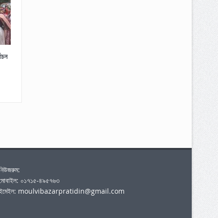
াচন
নিউজরুম:
মোবাইল: ০১৭১৫-৪৯৫৭৬৩
ইমেইল: moulvibazarpratidin@gmail.com