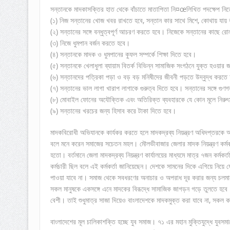
সন্তানকে মাদকাসক্তির হাত থেকে বাঁচাতে মাতাপিতা নি¤œলিখিত পদক্ষেপ নি
(১) নিজ সন্তানের খোজ খবর রাখতে হবে, সন্তান কার সাথে মিশে, কোথায় যায় ব
(২) সন্তানের সঙ্গে বন্ধুত্বপূর্ণ আচরণ করতে হবে। নিজেকে সন্তানের কাছে 
(৩) নিজে ধুমপান বর্জন করতে হবে।
(৪) সন্তানকে মাদক ও ধুমপানের কুফল সম্পর্কে শিক্ষা দিতে হবে।
(৫) সন্তানকে খেলাধুলা ব্যায়াম বিতর্ক বিভিন্ন সামাজিক সংগঠনে যুক্ত হওয়ার জ
(৬) সন্তানদের পত্রিকা পড়া ও বড় বড় মনিষীদের জীবনী পড়তে উদ্বুদ্ধ করতে
(৭) সন্তানের ভাল লাগা খারাপ লাগাকে গুরুত্ব দিতে হবে। সন্তানের সঙ্গে গু
(৮) মোবাইল ফোনের অযৌক্তিক এবং অতিরিক্ত ব্যবহারকে যে কোন মূলে নিরু
(৯) সন্তানের খরচের জন্য হিসাব করে টাকা দিতে হবে।
মাদকবিরোধী অভিযানকে কার্যকর করতে হলে মাদকদ্রব্য নিয়ন্ত্রণ অধিদপ্তরকে 
বলে মনে করেন সমাজের সচেতন মহল। মৌলভীবাজার জেলার মাদক নিয়ন্ত্রণ কর্মকর্তা 
হতো। বর্তমানে জেলা মাদকদ্রব্য নিয়ন্ত্রণ কার্যালয়ের মাধ্যমে মাত্র ৭জন কর্মকর্তা
কর্মচারী ছিল বলে এই কর্মকর্তা জানিয়েছেন। দেশকে সামনের দিকে এগিয়ে নিয়ে
পাওয়া যাবে না। সমাজ থেকে সবধরণের অনাচার ও অপরাধ দূর করার জন্য চলমান ম
সকল মানুষকে একসঙ্গে এনে মাদকের বিরূদ্ধে সামাজিক জাগড়ন গড়ে তুলতে হবে
বেশী। তাই শুধুমাত্র সাজা দিয়েও বাংলাদেশকে মাদকমুক্ত করা যাবে না, সকল 
বাংলাদেশের মূল চালিকাশক্তি হচ্ছে যুব সমাজ। ৭১ এর মহান মুক্তিযুদ্ধে যুব