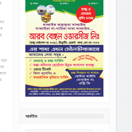
ঁচ
াথে
কে
না
 নতুন
ধের
 কোনো
য়
আর্কাইভ