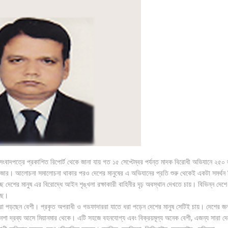
ংবাদপত্রে প্রকাশিত রিপোর্ট থেকে জানা যায় গত ১৫ সেপ্টেম্বর পর্যন্ত মাদক বিরোধী অভিযানে ২৫০
াজার। আলোচনা সমালোচনা থাকার পরও দেশের মানুষের এ অভিযানের প্রতি শুরু থেকেই একটা সমর্থন 
ছে দেশের মানুষ এর বিরোদ্ধে আইন শৃঙ্খলা রক্ষাকারী বাহিনীর দৃঢ় অবস্থান দেখতে চায়। বিভিন্ন দেশে
ছে।
 ধরা পড়ছেন বেশী। প্রকৃত অপরাধী ও গডফাদাররা যাতে ধরা পড়েন দেশের মানুষ সেটিই চায়। দেশের জন
শা দ্রব্য আসে মিয়ানমার থেকে। এটি সহজে বহনযোগ্য এবং বিক্রয়মূল্য অনেক বেশী, এজন্য সারা দে