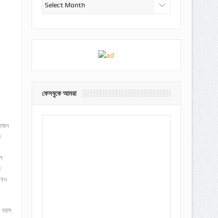
আর্কাইভ
ফেসবুকে আমরা
য়োজন
ত
ল
ে
েরও
র বয়স