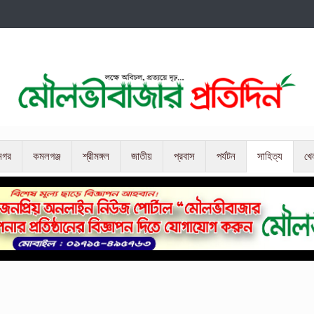
নগর
কমলগঞ্জ
শ্রীমঙ্গল
জাতীয়
প্রবাস
পর্যটন
সাহিত্য
খে