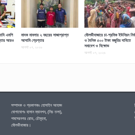
াবি এমপি
মাদক মামলার ২ বছরের সাজাপ্রাপ্ত
মৌলভীবাজারে চা-শ্রমিক ইউনিয়ন নির্ব
প্তার আরও
আসামি গ্রেপ্তার
ও দৈনিক ৫০০ টাকা মজুরির দাবিতে
সমাবেশ ও বিক্ষোভ
আগস্ট ০৭, ২০২৬
আগস্ট ০৭, ২০২৬
সম্পাদক ও প্রকাশকঃ হোসাইন আহমদ
যোগাযোগঃ হাসান ম্যানশন, (নিচ তলা),
শমসেরনগর রোড, চৌমূহনা,
মৌলভীবাজার।