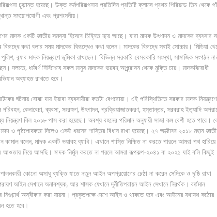
র্মপরিকল্পনা চূড়ান্ত হয়েছে। উক্ত কর্মপরিকল্পনায় প্রতিদিন প্রতিটি ক্লাসে প্রথম পিরিয়ডে তিন থেকে পা
িদ্ধান্ত সময়োপযোগী এবং প্রশংসনীয়।
শের মাদক একটি জাতীয় সমস্যা হিসেবে চিহ্নিত হয়ে আছে। যারা মাদক উৎপাদন ও মাদকের ব্যবসার স
ের বিরূদ্ধে কথা বলার সময় মাদকের বিরূদ্ধেও কথা বলেন। মাদকের বিরূদ্ধে সবাই সোচ্চার। মিডিয়া থে
তর পুলিশ, র‌্যাব মাদক নিয়ন্ত্রণে ভূমিকা রাখছেন। বিভিন্ন সরকারি বেসরকারি সংস্থা, সামাজিক সংগঠন না
ন। দলমত, ধর্মবর্ণ নির্বিশেষে সকল মানুষ মাদকের ভয়বহ আগ্র্র্রাসন থেকে মুক্তি চায়। মাদকবিরোধী
 অভিযান অব্যাহত রাখতে হবে।
টকের ঘটনায় বোঝা যায় ইয়াবা ব্যবসায়ীরা কতটা বেপরোয়া। এই পরিস্থিতিতে সরকার মাদক নিয়ন্ত্রণে
িবহন, কেনাবেচা, ব্যবসা, সংরক্ষণ, উৎপাদন, প্রক্রিয়াজাতকরণ, হস্তান্তর, সরবরাহ ইত্যাদি অপরা
াদকদ্রব্য নিয়ন্ত্রণ বিল ২০১৮ পাস করা হয়েছে। অবশ্য বহনের পরিমান অনুযায়ী সাজা কম বেশী হতে পারে।
হ, মদদ ও পৃষ্ঠপোষকতা দিলেও একই ধরনের শাস্তির বিধান রাখা হয়েছে। ২৭ অক্টোবর ২০১৮ মহান জাতী
ান খান কামাল বলেন, মাদক একটি ভয়াবহ ব্যাধি। এখানে শাস্তি নিশ্চিত না করতে পারলে আমরা পথ হারিয়ে
ির আওতায় নিয়ে আসছি। মাদক নির্মূল করতে না পরলে আমরা রূপকল্প-২০৪১ বা ২০২১ যাই বলি কিছুই
পালনকারী কোনো অসাধু ব্যক্তি যাতে নতুন আইন অপপ্রয়োগের চেষ্ঠা না করেন সেদিকে ও দৃষ্ঠি রাখা
পরায়ণ আইন সেখানে অনাবশ্যক, আর শাসক যেখানে দূর্নীতিপরায়ন আইন সেখানে নিরর্থক। বর্তমান
 তার নিগুঢ়ার্থ অস্বীকার করা যায়না। প্রকৃতপক্ষে দেশে আইন ও থাকতে হবে এবং আইনের যথাযথ কঠোর
ায়ন হতে হবে।