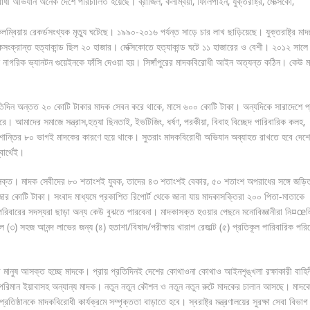
ী অভিযান অনেক দেশে পরিচালিত হয়েছে। ব্রাজিল, কলম্বিয়া, ফিলিপাইন, যুক্তরাষ্ট্র, মেক্সিকো,
।
্বিয়ায় রেকর্ডসংখ্যক মৃত্যু ঘটেছে। ১৯৯০-২০১৬ পর্যন্ত সাড়ে চার লাখ ছাড়িয়েছে। যুক্তরাষ্ট্র মা
ংক্রান্ত হত্যাকান্ড ছিল ২০ হাজার। মেক্সিকোতে হত্যাকান্ড ঘটে ১১ হাজারের ও বেশী। ২০১২ সালে 
নাগরিক ভ্যানটন গুয়েইনকে ফাঁসি দেওয়া হয়। সিঙ্গাঁপুরের মাদকবিরোধী আইন অত্যন্ত কঠিন। কেউ 
রতিদিন অন্তত ২০ কোটি টাকার মাদক সেবন করে থাকে, মাসে ৬০০ কোটি টাকা। অন্যদিকে সারাদেশে প্
। আমাদের সমাজে সন্ত্রাস,হত্যা ছিনতাই, ইভটিজিং, ধর্ষণ, পরকীয়া, বিবাহ বিচ্ছেদ পারিবারিক কলহ,
ান্তির ৮০ ভাগই মাদকের কারণে হয়ে থাকে। সুতরাং মাদকবিরোধী অভিযান অব্যাহত রাখতে হবে দেশ
বার্থেই।
কাসক্ত। মাদক সেবীদের ৮০ শতাংশই যুবক, তাদের ৪৩ শতাংশই বেকার, ৫০ শতাংশ অপরাধের সঙ্গে জড়
হাজার কোটি টাকা। সংবাদ মাধ্যমে প্রকাশিত রিপোর্ট থেকে জানা যায় মাদকাসক্তিরা ২০০ পিতা-মাতাকে
পরিবারের সদস্যরা ছাড়া অন্য কেউ বুঝতে পারবেনা। মাদকাসক্ত হওয়ার পেছনে মনোবিজ্ঞানীরা নি¤œ
 (৩) সহজ আনন্দ লাভের জন্য (৪) হতাশা/বিষাদ/পরীক্ষায় খারাপ রেজাল্ট (৫) প্রতিকূল পারিবারিক পরি
 মানুষ আসক্ত হচ্ছে মাদকে। প্রায় প্রতিদিনই দেশের কোথাওনা কোথাও আইনশৃঙ্খলা রক্ষাকারী বাহি
ুল পরিমান ইয়াবাসহ অন্যান্য মাদক। নতুন নতুন কৌশল ও নতুন নতুন রুটে মাদকের চালান আসছে। মাদক
িষ্ঠানকে মাদকবিরোধী কার্যক্রমে সম্পৃক্ততা বাড়াতে হবে। স্বরাষ্ট্র মন্ত্রণালয়ের সুরক্ষা সেবা বিভাগ