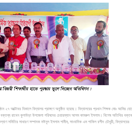
ুষ্ঠান ২৭ অক্টোবর বিকালে বিদ্যালয় প্রাঙ্গণে অনুষ্ঠিত হয়েছে। বিদ্যালয়ের প্রধান শিক্ষক মোঃ আমির হো
 বক্তব্য রাখেন কুলাউড়া উপজেলা পরিষদের চেয়ারম্যান আসম কামরুল ইসলাম। বিশেষ অতিথির বক্তব
ল্যাণ সমিতির সাধারণ সম্পাদক মঈনুল ইসলাম শামীম, সাংবাদিক এম শাকিল রশীদ চৌধুরী, বিদ্যালয়ের