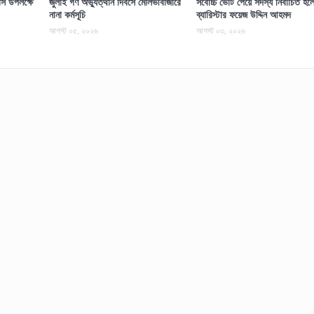
স উপলক্ষে
জুলাই গণ অভ্যুত্থান দিবসে মৌলভীবাজারে
সর্বোচ্চ ভোট পেয়ে সদস্য নির্বাচিত হল
নানা কর্মসূচি
ব্যারিস্টার ফয়েজ উদ্দিন আহমদ
আগস্ট ০৫, ২০২৬
আগস্ট ০৩, ২০২৬