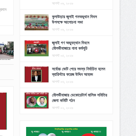
আগস্ট ০৬, ২০২৬
্রদান
কুলাউড়ায় জুলাই গনঅভূথান দিবস
উপলক্ষে আলোচনা সভা
আগস্ট ০৬, ২০২৬
জুলাই গণ অভ্যুত্থান দিবসে
মৌলভীবাজারে নানা কর্মসূচি
আগস্ট ০৫, ২০২৬
সর্বোচ্চ ভোট পেয়ে সদস্য নির্বাচিত হলেন
ব্যারিস্টার ফয়েজ উদ্দিন আহমদ
আগস্ট ০৩, ২০২৬
মৌলভীবাজার ডেকোরেটার্স মালিক সমিতির
জেলা কমিটি গঠন
আগস্ট ০২, ২০২৬