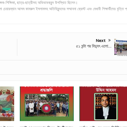
্ষক-শিক্ষিকা, ছাত্র-ছাত্রীসহ অভিভাবকবৃন্দ উপস্থিত ছিলেন।
লা চেয়ারম্যান আসম কামরুল ইসলামসহ অতিথিবৃন্দদের সম্মাননা ক্রেস্ট এবং মেধাবী শিক্ষার্থীদের বৃত্তি প
Next
৫১ ঘন্টা পর বিদ্যুৎ এলো…