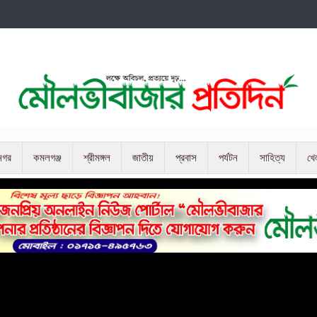
নগর
কমলগঞ্জ
শ্রীমঙ্গল
জাতীয়
প্রবাস
পর্যটন
সাহিত্য
খে