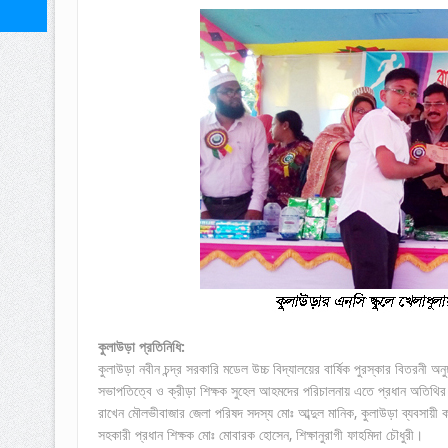
কুলাউড়া প্রতিনিধি:
কুলাউড়া নবীন চন্দ্র সরকারি মডেল উচ্চ বিদ্যালয়ের বার্ষিক পুরস্কার বিতরনী অন
সভাপতিত্বে ও ক্রীড়া শিক্ষক সুহেল আহমদের পরিচালনায় এতে প্রধান অতিথির
রাখেন মৌলভীবাজার জেলা পরিষদ সদস্য মোঃ আব্দুল মানিক, কুলাউড়া ব্যবসায়ী ক
সহকারী প্রধান শিক্ষক মোঃ মোবারক হোসেন, শিক্ষানুরাগী ফাহমিদা চৌধুরী।