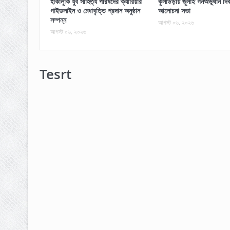
হাকালুকি যুব সাহিত্য পরিষদের ক্যারিয়ার
কুলাউড়ায় জুলাই গনঅভূথান দিব
গাইডলাইন ও মেধাবৃত্তি প্রদান অনুষ্ঠান
আলোচনা সভা
সম্পন্ন
আগস্ট ০৬, ২০২৬
আগস্ট ০৬, ২০২৬
Tesrt