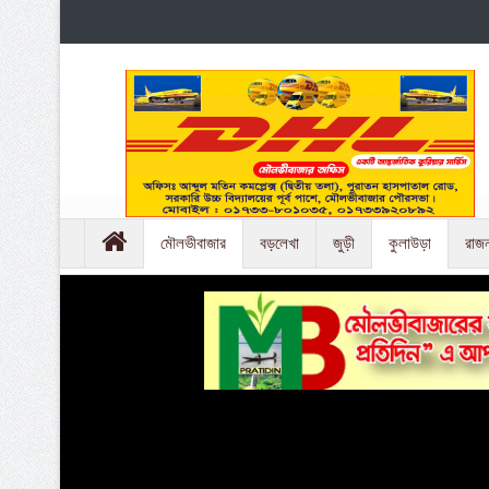
মৌলভীবাজার
বড়লেখা
জুড়ী
কুলাউড়া
রাজ