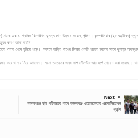
) নামক এক চা শ্রমিক কিশোরির ঝুলন্ত লাশ উদ্ধার করেছে পুলিশ। বৃহস্পতিবার (২৫ অক্টোবর) দুপুর
্যুর কারণ জানা যায়নি।
াতের খাবার শেষে ঘুমিয়ে পড়ে। সকালে বাড়ির পাশের টিলায় একটি গাছের ডালের সাথে ঝুলন্ত অবস্থা
্ধার করে থানায় নিয়ে আাসেন। ময়না তদন্তের জন্য লাশ মৌলভীবাজার মর্গে প্রেরণ করা হয়েছে। থা
Next
কমলগঞ্জে দুই পরিবারের পাশে কমলগঞ্জ ওয়েলফেয়ার এসোসিয়েশন
ফ্রান্স