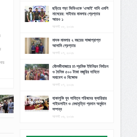
ছড়িয়ে পড়া ভিডিওকে ‘এআই’ দাবি এমপি
নাসেরের: সাইবার মামলায় গ্রেপ্তার
আরও ১
আগস্ট ০৮, ২০২৬
ে
মাদক মামলার ২ বছরের সাজাপ্রাপ্ত
আসামি গ্রেপ্তার
য়
আগস্ট ০৭, ২০২৬
নায়
মৌলভীবাজারে চা-শ্রমিক ইউনিয়ন নির্বাচন
ও দৈনিক ৫০০ টাকা মজুরির দাবিতে
সমাবেশ ও বিক্ষোভ
আগস্ট ০৭, ২০২৬
হাকালুকি যুব সাহিত্য পরিষদের ক্যারিয়ার
গাইডলাইন ও মেধাবৃত্তি প্রদান অনুষ্ঠান
সম্পন্ন
আগস্ট ০৬, ২০২৬