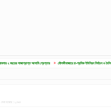
র সাজাপ্রাপ্ত আসামি গ্রেপ্তার
মৌলভীবাজারে চা-শ্রমিক ইউনিয়ন নির্বাচন ও দৈনিক ৫০০ টাকা ম
দেখা হয়েছে :
১,৩৯৪