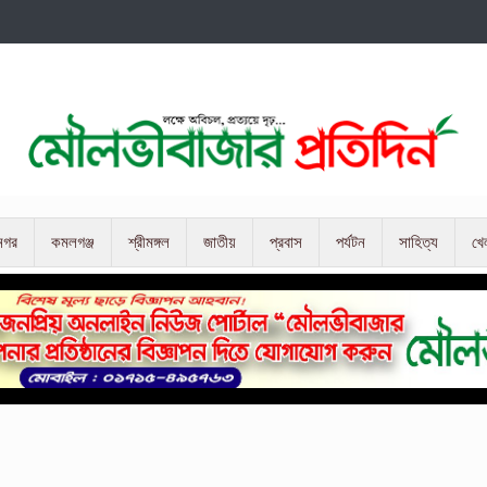
নগর
কমলগঞ্জ
শ্রীমঙ্গল
জাতীয়
প্রবাস
পর্যটন
সাহিত্য
খে