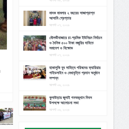
আগস্ট ০৮, ২০২৬
মাদক মামলার ২ বছরের সাজাপ্রাপ্ত
আসামি গ্রেপ্তার
আগস্ট ০৭, ২০২৬
মৌলভীবাজারে চা-শ্রমিক ইউনিয়ন নির্বাচন
ও দৈনিক ৫০০ টাকা মজুরির দাবিতে
সমাবেশ ও বিক্ষোভ
আগস্ট ০৭, ২০২৬
হাকালুকি যুব সাহিত্য পরিষদের ক্যারিয়ার
।
গাইডলাইন ও মেধাবৃত্তি প্রদান অনুষ্ঠান
সম্পন্ন
আগস্ট ০৬, ২০২৬
কুলাউড়ায় জুলাই গনঅভূথান দিবস
উপলক্ষে আলোচনা সভা
আগস্ট ০৬, ২০২৬