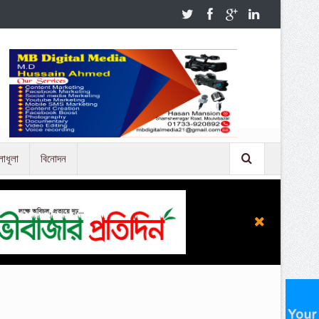
লাধূলা
বিনোদন