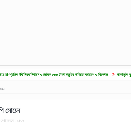
য়ন নির্বাচন ও দৈনিক ৫০০ টাকা মজুরির দাবিতে সমাবেশ ও বিক্ষোভ
হাকালুকি যুব সাহিত্য পরিষদের
োয়েব
পি সোয়েব
দেখা হয়েছে :
১,৪৩৬