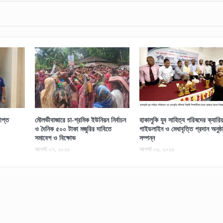
াপ্ত
মৌলভীবাজারে চা-শ্রমিক ইউনিয়ন নির্বাচন
হাকালুকি যুব সাহিত্য পরিষদের ক্যারি
ও দৈনিক ৫০০ টাকা মজুরির দাবিতে
গাইডলাইন ও মেধাবৃত্তি প্রদান অনুষ্ঠ
সমাবেশ ও বিক্ষোভ
সম্পন্ন
আগস্ট ০৭, ২০২৬
আগস্ট ০৬, ২০২৬