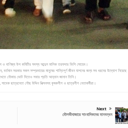
ল্প ও বাণিজ্য উপ কমিটির সদস্য আব্দুল মালিক তরফদার ভিপি সোয়েব।
, বর্তমান সরকার সকল সম্প্রদায়ের মানুষের শান্তিপূর্ণ জীবন যাপনের জন্য সব ধরনের উদ্যোগ নিয়েছে
 রাখতে নৌকায় ভোট দিতেও সবার প্রতি আহ্বান জানান তিনি।
সাবেক ছাত্রনেতা গৌছ উদ্দিন নিক্সনসহ কৃষকলীগ ও ছাত্রলীগ নেতাকর্মীরা।
Next
মৌলভীবাজারে সাংবাদিকদের মানবন্ধন