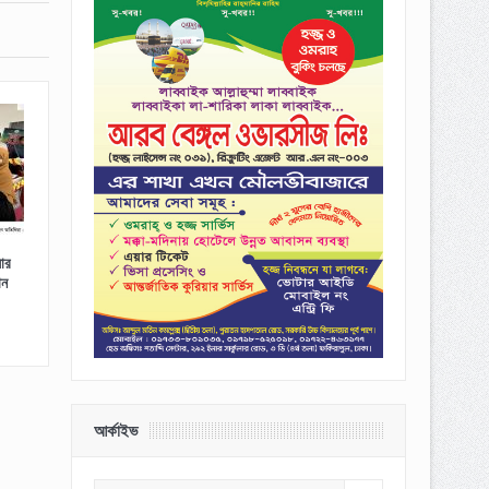
য়ার
ান
আর্কাইভ