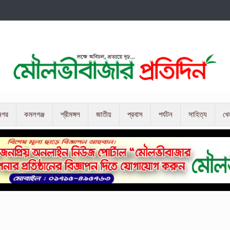
নগর
কমলগঞ্জ
শ্রীমঙ্গল
জাতীয়
প্রবাস
পর্যটন
সাহিত্য
খে