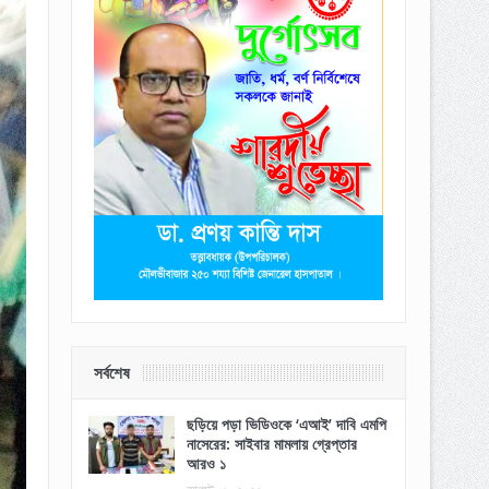
সর্বশেষ
ছড়িয়ে পড়া ভিডিওকে ‘এআই’ দাবি এমপি
নাসেরের: সাইবার মামলায় গ্রেপ্তার
আরও ১