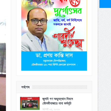
সর্বশেষ
জুলাই গণ অভ্যুত্থান দিবসে
মৌলভীবাজারে নানা কর্মসূচি
আগস্ট ০৫, ২০২৬