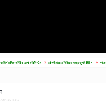
িতির জেলা কমিটি গঠন
মৌলভীবাজারে শিবিরের অদম্য জুলাই মিছিল
গণভোটের রায় বাস্তবায়
া
দেখা হয়েছে :
১,৮৮০