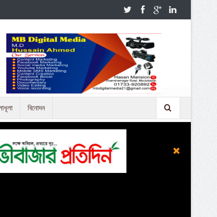
লাধূলা
বিনোদন