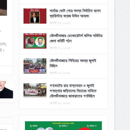
সর্বোচ্চ ভোট পেয়ে সদস্য নির্বাচিত হলেন
ব্যারিস্টার ফয়েজ উদ্দিন আহমদ
আগস্ট ০৩, ২০২৬
ে
মৌলভীবাজার ডেকোরেটার্স মালিক সমিতির
জেলা কমিটি গঠন
হমেদ,
আগস্ট ০২, ২০২৬
রী।
মৌলভীবাজারে শিবিরের অদম্য জুলাই
মিছিল
আগস্ট ০১, ২০২৬
গণভোটের রায় বাস্তবায়ন ও জুলাই
গণহত্যায় জড়িতদের বিচারের দাবিতে
মৌলভীবাজারে জামায়াতের গণমিছিল
আগস্ট ০১, ২০২৬