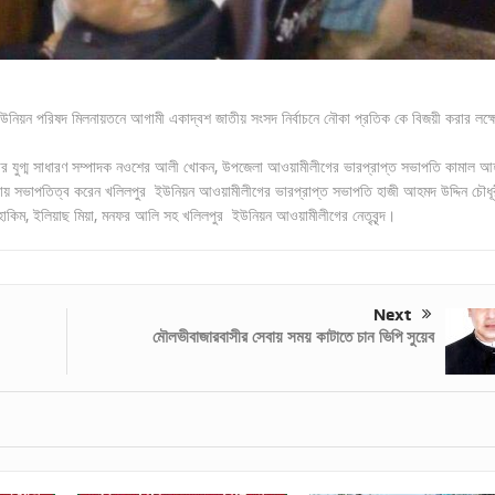
য়ন পরিষদ মিলনায়তনে আগামী একাদ্বশ জাতীয় সংসদ নির্বাচনে নৌকা প্রতিক কে বিজয়ী করার লক্ষ
র যুগ্ম সাধারণ সম্পাদক নওশের আলী খোকন, উপজেলা আওয়ামীলীগের ভারপ্রাপ্ত সভাপতি কামাল আ
সভাপতিত্ব করেন খলিলপুর ইউনিয়ন আওয়ামীলীগের ভারপ্রাপ্ত সভাপতি হাজী আহমদ উদ্দিন চৌধূ
হাকিম, ইলিয়াছ মিয়া, মনফর আলি সহ খলিলপুর ইউনিয়ন আওয়ামীলীগের নেতৃবৃন্দ।
Next
মৌলভীবাজারবাসীর সেবায় সময় কাটাতে চান ভিপি সুয়েব