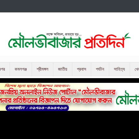
নগর
কমলগঞ্জ
শ্রীমঙ্গল
জাতীয়
প্রবাস
পর্যটন
সাহিত্য
খে