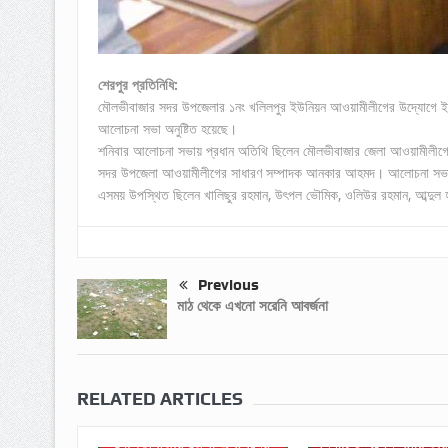
শেরপুর প্রতিনিধি:
মৌলভীবাজার সদর উপজেলার ১নং খলিলপুর ইউনিয়ন আওয়ামীলীগের উদ্যোগে ইউনি
আলোচনা সভা অনুষ্টিত হয়েছে।
শনিবার আলোচনা সভায় প্রধান অতিথি ছিলেন মৌলভীবাজার জেলা আওয়ামীলীগে
সদর উপজেলা আওয়ামীলীগের সাধারণ সম্পাদক আনকার আহমদ। আলোচনা সভায় 
এসময় উপস্থিত ছিলেন খালিছুর রহমান, উৎপল ভৌমিক, ওলিউর রহমান, আব্দুল 
Previous
মাঠ থেকে এখনো সরেনি আবর্জনা
RELATED ARTICLES