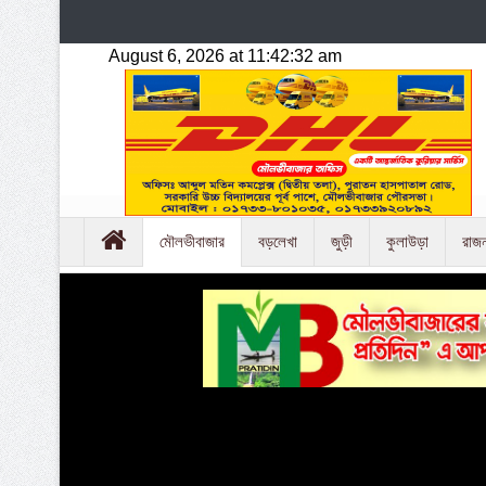
মৌলভীবাজার
বড়লেখা
জুড়ী
কুলাউড়া
রাজ