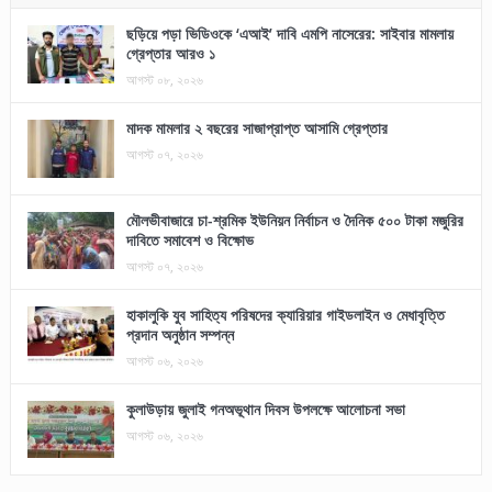
ছড়িয়ে পড়া ভিডিওকে ‘এআই’ দাবি এমপি নাসেরের: সাইবার মামলায়
গ্রেপ্তার আরও ১
আগস্ট ০৮, ২০২৬
মাদক মামলার ২ বছরের সাজাপ্রাপ্ত আসামি গ্রেপ্তার
আগস্ট ০৭, ২০২৬
মৌলভীবাজারে চা-শ্রমিক ইউনিয়ন নির্বাচন ও দৈনিক ৫০০ টাকা মজুরির
দাবিতে সমাবেশ ও বিক্ষোভ
আগস্ট ০৭, ২০২৬
হাকালুকি যুব সাহিত্য পরিষদের ক্যারিয়ার গাইডলাইন ও মেধাবৃত্তি
প্রদান অনুষ্ঠান সম্পন্ন
আগস্ট ০৬, ২০২৬
কুলাউড়ায় জুলাই গনঅভূথান দিবস উপলক্ষে আলোচনা সভা
আগস্ট ০৬, ২০২৬