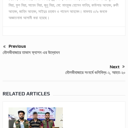
মিয়া, ফুল মিয়া, সাহেদ মিয়া, জুনু মিয়া, মো: মাহফুজ হোসেন ফাহিম, কাউসার আহমদ, রুফী
আহমদ, জাহিদ আহমদ, সাইদুর রহমান ও পাভেল আহমেদ। মামলায় ৫/৬ জনকে
অজ্ঞাতনামা আসামী করা হয়েছে।
Previous
মৌলভীবাজারে তাভাস ফ্যাশন এর উদ্বোধন
Next
মৌলভীবাজারে সংঘর্ষে গুলিবিদ্ধ-২, আহত-২০
RELATED ARTICLES