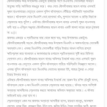
মৌলভীবাজার সদর উপজেলার একাটুনা বাজারের পাশে বিএনপি’র নেতাকর্মীরা সাধারণ
মানুষের গাড়ি আটকিয়ে ভাঙচুর করে। খবর পেয়ে মৌলভীবাজার মডেল থানার এসআই
সুজন হাওলাদারের নেতৃত্বে একদল পুলিশ ঘটনাস্থলে পৌঁছিয়ে পরিস্থিতি স্বাভাবিক
করেন। ঘটনাস্থল থেকে বিএনপি নেতা ছালামত খাঁন, সুলতান আহমদ ও রাব্বি মিয়া’কে
গ্রেফতার করে পুলিশ। এঘটনায় মৌলভীবাজার মডেল থানার এসআই সুজন হাওলাদার
বাদী হয়ে ৩ এপ্রিল সন্ধ্যায় মৌলভীবাজার মডেল থানায় একটি মামলা দায়ের করেন (মামলা
নং ২১)।
মামলার এজহার ও স্থানীয়দের কাছ থেকে জানা যায়, সদর উপজেলার একাটুনা-
মৌলভীবাজারগামী সড়কে মৌলভীবাজার সদর উপজেলা বিএনপি ও অঙ্গসংগঠনের নেতাকর্মী
অবস্থান নেন। এসময় বিএনপি’র নেতাকর্মীরা গাড়ির টায়ারে আগুন লাগিয়ে রাস্তা
ক্ষতিগ্রস্থ করে যানবাহন ও জনসাধারণের চলাচলে প্রতিবন্ধকতা সৃষ্টি করে বিভিন্ন
স্লোগান দেন। মৌলভীবাজার মডেল থানার অফিসার ইনচার্জ খবর পেয়ে এসআই সুজন
হাওলাদার এর নেতৃত্বে একদল পুলিশ ঘটনাস্থলে পাঠিয়ে পরিস্থিতি নিয়ন্ত্রণে আনেন।
এসময় পুলিশ ঘটনাস্থল হতে বিএনপির নেতাদের ব্যবহৃত ইট, গাছের টুকরা ও পোড়া
টায়ার উদ্ধার করে।
এবিষয়ে মৌলভীবাজার মডেল থানার অফিসার ইনচার্জ মো: হারুন উর রশিদ চৌধুরী বলেন,
ঘটনাস্থল থেকে ৩ জন বিএনপি নেতাকে গ্রেফতার করা হয়েছে। ঘটনার সাথে সংশ্লিষ্ট
অন্যান্য আসামীদের গ্রেফতার করতে আমাদের অভিযান অব্যাহত আছে। এ ঘটনায়
কাউকেই ছাড় দেয়া হবে না।
গ্রেফতারকৃত ৩জন সহ মামলার অন্যান্য আসামীরা হলেন, রায়হান মাহমুদ, আফজাল
হোসেন, খসরু মিয়া, কামরুল মিয়া, টুটুল দাস, জসিম উদ্দিন, সৈয়দ তানজির আলী, জুনেল