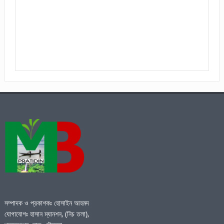
সম্পাদক ও প্রকাশকঃ হোসাইন আহমদ
যোগাযোগঃ হাসান ম্যানশন, (নিচ তলা),