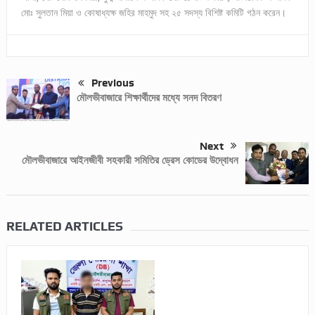
মোঃ সুলতান মিয়া ও কোষাধ্যক্ষ জহির মাহমুদ সহ ২৫ সদস্য বিশিষ্ট কমিটি গঠন করেন।
Previous
মৌলভীবাজারে শিক্ষার্থীদের মধ্যে সনদ বিতরণ
Next
মৌলভীবাজারে আইনজীবী সহকারী সমিতির ড্রেস কোডের উদ্বোধন
RELATED ARTICLES