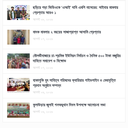
ছড়িয়ে পড়া ভিডিওকে ‘এআই’ দাবি এমপি নাসেরের: সাইবার মামলায়
গ্রেপ্তার আরও ১
আগস্ট ০৮, ২০২৬
মাদক মামলার ২ বছরের সাজাপ্রাপ্ত আসামি গ্রেপ্তার
আগস্ট ০৭, ২০২৬
মৌলভীবাজারে চা-শ্রমিক ইউনিয়ন নির্বাচন ও দৈনিক ৫০০ টাকা মজুরির
দাবিতে সমাবেশ ও বিক্ষোভ
আগস্ট ০৭, ২০২৬
হাকালুকি যুব সাহিত্য পরিষদের ক্যারিয়ার গাইডলাইন ও মেধাবৃত্তি
প্রদান অনুষ্ঠান সম্পন্ন
আগস্ট ০৬, ২০২৬
কুলাউড়ায় জুলাই গনঅভূথান দিবস উপলক্ষে আলোচনা সভা
আগস্ট ০৬, ২০২৬