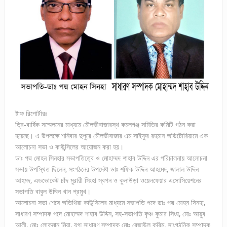
ষ্টাফ রিপোর্টারঃ
ত্রি-বার্ষিক সম্মেলনের মাধ্যমে মৌলভীবাজারস্থ কমলগঞ্জ সমিতির কমিটি গঠন করা
হয়েছে। এ উপলক্ষে শনিবার দুপুরে মৌলভীবাজার এম সাইফুর রহমান অডিটোরিয়ামে এক
আলোচনা সভা ও কাউন্সিলের আয়োজন করা হয়।
ডাঃ পদ্ম মোহন সিনহার সভাপতিত্বে ও মোহাম্মদ শাহাব উদ্দিন এর পরিচালনায় আলোচনা
সভায় উপস্থিত ছিলেন, সংগঠনের উপদেষ্টা ডাঃ শফিক উদ্দিন আহমেদ, জালাল উদ্দিন
আহমদ, এডভোকেট চাঁদ মুরারী সিংহা স্বপন ও কুলাউড়া ওয়েলফেয়ার এসোসিয়েশনের
সভাপতি বাবুল উদ্দিন খান প্রমুখ।
আলোচনা সভা শেষে অতিথিরা কাউন্সিলের মাধ্যমে সভাপতি পদে ডাঃ পদ্ম মোহন সিনহা,
সাধারণ সম্পাদক পদে মোহাম্মদ শাহাব উদ্দিন, সহ-সভাপতি কৃঞ্চ কুমার সিংহ, মোঃ আয়ুব
আলী, মোঃ লোকমান মিয়া, যুগ্ম সাধারণ সম্পাদক মোঃ রেজাউল করিম, সাংগঠনিক সম্পাদক